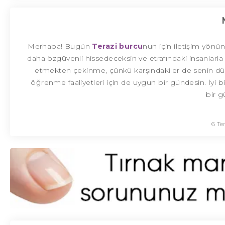
Merhaba! Bugün
Terazi burcu
nun için iletişim yönü
daha özgüvenli hissedeceksin ve etrafındaki insanlarla d
etmekten çekinme, çünkü karşındakiler de senin düşün
öğrenme faaliyetleri için de uygun bir gündesin. İyi bir 
bir g
6 T