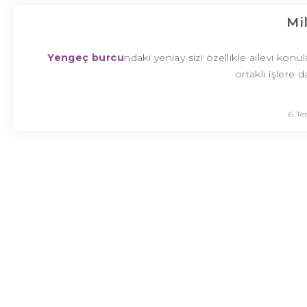
Mi
Yengeç burcu
ndaki yeniay sizi özellikle ailevi ko
ortaklı işlere 
6 T