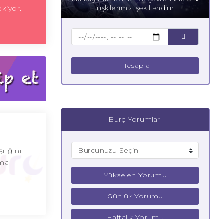
kiyor.
ilişkilerimizi şekillendirir
Hesapla
Burç Yorumları
ılığını
uma
Yükselen Yorumu
Günlük Yorumu
Haftalık Yorumu