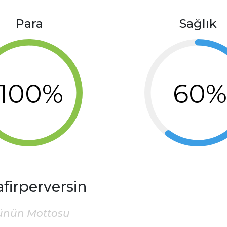
Para
Sağlık
100%
60
afirperversin
ünün Mottosu