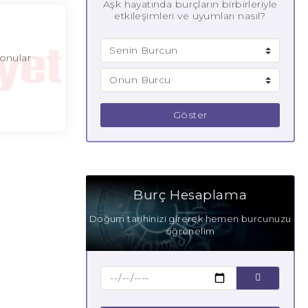
Aşk hayatında burçların birbirleriyle
etkileşimleri ve uyumları nasıl?
konular
Göster
Burç Hesaplama
Doğum tarihinizi girerek hemen burcunuzu
öğrenelim