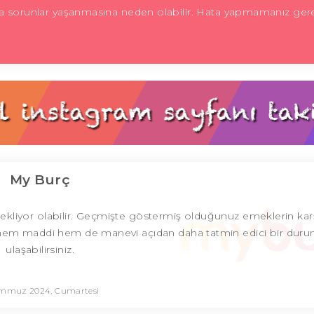
a sorunlar yaşanmasına neden olabilir. Hata yapmamanız gere
My Burç
 bekliyor olabilir. Geçmişte göstermiş olduğunuz emeklerin karş
 hem maddi hem de manevi açıdan daha tatmin edici bir dur
ulaşabilirsiniz.
emmuz 2024, Cumartesi