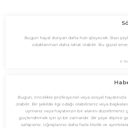
S
Bugün hayal dünyan daha hızlı işleyecek. Bazı şeyl
odaklanman daha rahat olabilir. Bu güzel enerji
6 T
Habe
Bugün, öncelikle profesyonel veya sosyal hayatınızla i
olabilir. Bir şekilde ilgi odağı olabilirsiniz veya başkal
uymanız veya hayatınızın bir alanını düzeltmeniz 
güçlendirmek için iyi bir zamandır. Bir şeye dişini
sahipsiniz. Uğraşlarınız daha fazla titizlik ve ayrıntıla