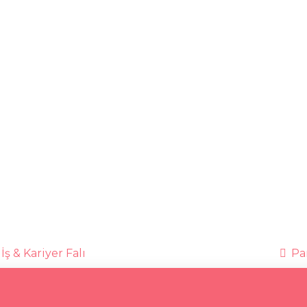
İş & Kariyer Falı
Par