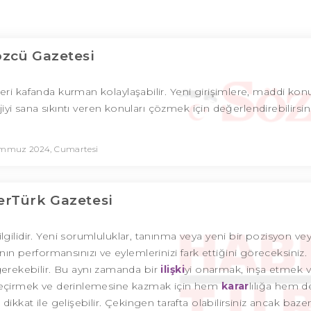
özcü Gazetesi
eri kafanda kurman kolaylaşabilir. Yeni girişimlere, maddi kon
yi sana sıkıntı veren konuları çözmek için değerlendirebilirsin
emmuz 2024, Cumartesi
rTürk Gazetesi
lgilidir. Yeni sorumluluklar, tanınma veya yeni bir pozisyon ve
arının performansınızı ve eylemlerinizi fark ettiğini göreceksiniz. 
gerekebilir. Bu aynı zamanda bir
ilişki
yi onarmak, inşa etmek 
zi geçirmek ve derinlemesine kazmak için hem
karar
lılığa hem d
ra dikkat ile gelişebilir. Çekingen tarafta olabilirsiniz ancak bazen