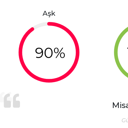
Aşk
90%
Mis
G