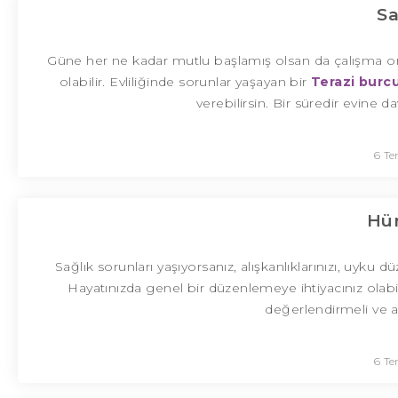
Sa
Güne her ne kadar mutlu başlamış olsan da çalışma
olabilir. Evliliğinde sorunlar yaşayan bir
Terazi burc
verebilirsin. Bir süredir evine d
6 T
Hür
Sağlık sorunları yaşıyorsanız, alışkanlıklarınızı, uyku 
Hayatınızda genel bir düzenlemeye ihtiyacınız olabili
değerlendirmeli ve 
6 T