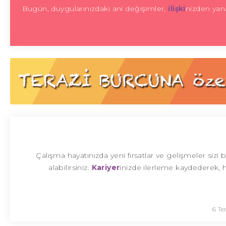
Bugün, duygularınızdaki ani değişimler,
ilişki
nizden yan
Çalışma hayatınızda yeni fırsatlar ve gelişmeler sizi
alabilirsiniz.
Kariyer
inizde ilerleme kaydederek,
6 T