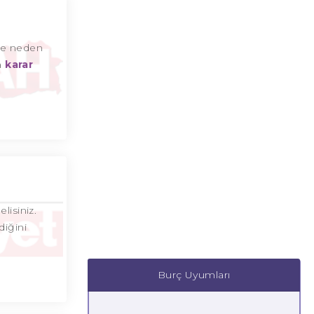
ne neden
a
karar
lisiniz.
diğini
Burç Uyumları