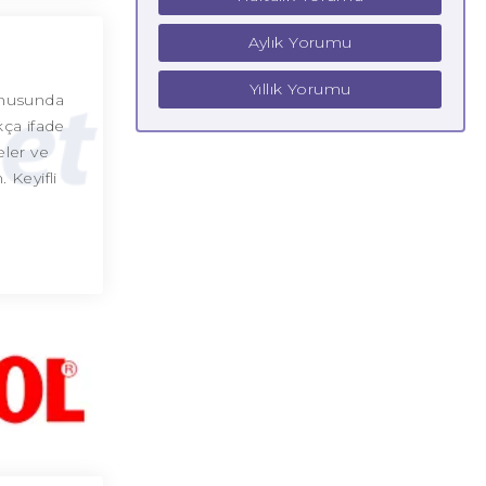
Aylık Yorumu
Yıllık Yorumu
konusunda
kça ifade
eler ve
 Keyifli