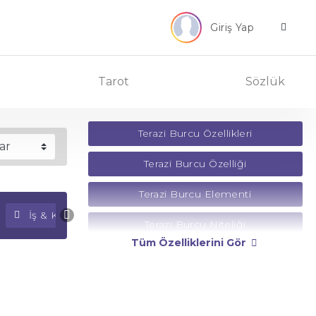
Giriş Yap
Tarot
Sözlük
Terazi Burcu Özellikleri
Terazi Burcu Özelliği
Terazi Burcu Elementi
İş & Kariyer Falı
Para Falı
Terazi Burcu Niteliği
Tüm Özelliklerini Gör
Terazi Burcu Yönetici Gezegeni
Terazi Burcu Rengi
Terazi Burcu Taşı