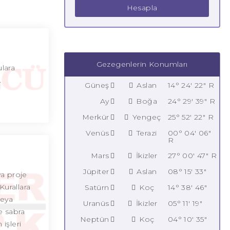
Hesapla
Gezegenlerin Konumları
ulara
.
Güneş
Aslan
14° 24' 22" R
Ay
Boğa
24° 29' 39" R
Merkür
Yengeç
25° 52' 22" R
Venüs
Terazi
00° 04' 06"
R
Mars
İkizler
27° 00' 47" R
Jüpiter
Aslan
08° 15' 33"
ya proje
Kurallara
Satürn
Koç
14° 38' 46"
veya
Uranüs
İkizler
05° 11' 19"
e sabra
Neptün
Koç
04° 10' 35"
 işleri