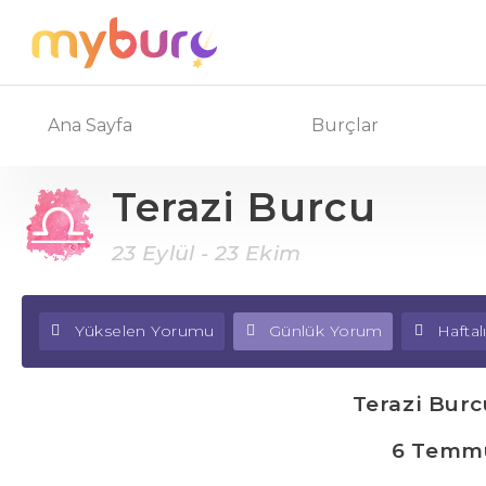
Ana Sayfa
Burçlar
Terazi Burcu
23 Eylül - 23 Ekim
Yükselen Yorumu
Günlük Yorum
Hafta
Terazi Bur
6 Temmu