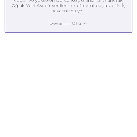
Koçlar ve yükselen burcu Koç olanlar 31 Aralık'taki
Oğlak Yeni Ayı bir yenilenme dönemi başlatabilir. İş
hayatınızda ye...
Devamını Oku >>