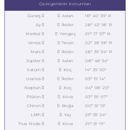
Gezegenlerin Konumları
Güneş
Aslan
16° 40' 35" R
Ay
İkizler
28° 43' 18" R
Merkür
Yengeç
29° 17' 57" R
Venüs
Terazi
02° 26' 36" R
Mars
İkizler
28° 35' 34" R
Jüpiter
Aslan
08° 46' 54"
Satürn
Koç
14° 35' 50"
Uranüs
İkizler
05° 15' 14"
Neptün
Koç
04° 08' 20"
Plüton
Kova
03° 59' 07"
Chiron
Boğa
00° 51' 15"
Lilith
Yay
25° 55' 24"
True Node
Kova
29° 51' 19"