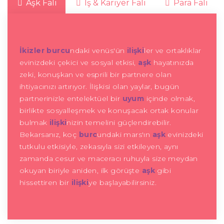
Aşk Falı
İş & Kariyer Falı
Para Falı
İkizler burcu
ndaki venüs'ün
ilişki
ler ve ortaklıklar
evinizdeki çekici ve sosyal etkisi,
aşk
hayatınızda
zeki, konuşkan ve esprili bir partnere olan
ihtiyacınızı artırıyor. İlişkisi olan yaylar, bugün
partnerinizle entelektüel bir
uyum
içinde olmak,
birlikte sosyalleşmek ve konuşacak ortak konular
bulmak
ilişki
nizin temelini güçlendirebilir.
Bekarsanız, koç
burc
undaki mars'ın
aşk
evinizdeki
tutkulu etkisiyle, zekasıyla sizi etkileyen, aynı
zamanda cesur ve maceracı ruhuyla size meydan
okuyan biriyle aniden, ilk görüşte
aşk
gibi
hissettiren bir
ilişki
ye başlayabilirsiniz.