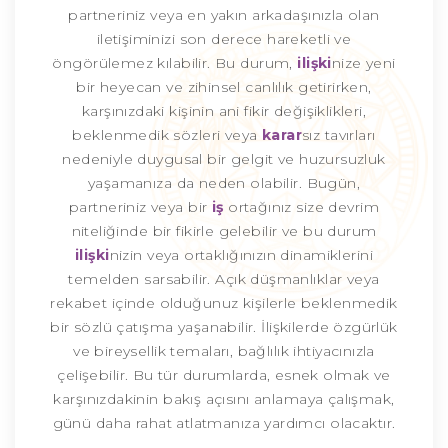
partneriniz veya en yakın arkadaşınızla olan
iletişiminizi son derece hareketli ve
öngörülemez kılabilir. Bu durum,
ilişki
nize yeni
bir heyecan ve zihinsel canlılık getirirken,
karşınızdaki kişinin ani fikir değişiklikleri,
beklenmedik sözleri veya
karar
sız tavırları
nedeniyle duygusal bir gelgit ve huzursuzluk
yaşamanıza da neden olabilir. Bugün,
partneriniz veya bir
iş
ortağınız size devrim
niteliğinde bir fikirle gelebilir ve bu durum
ilişki
nizin veya ortaklığınızın dinamiklerini
temelden sarsabilir. Açık düşmanlıklar veya
rekabet içinde olduğunuz kişilerle beklenmedik
bir sözlü çatışma yaşanabilir. İlişkilerde özgürlük
ve bireysellik temaları, bağlılık ihtiyacınızla
çelişebilir. Bu tür durumlarda, esnek olmak ve
karşınızdakinin bakış açısını anlamaya çalışmak,
günü daha rahat atlatmanıza yardımcı olacaktır.