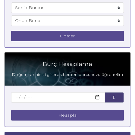
Göster
Burç Hesaplama
Doğum tarihinizi girerek hemen burcunuzu öğrenelim
Hesapla