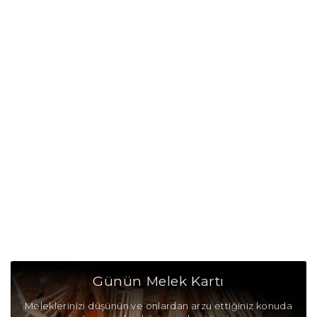
Yay Burcu Günü
Yay Burcu Erkeği
Yay Burcu Kadını
Yay Burcu Tarzı
Yay Burcu Bedendeki Temsili
Yay Burcu Ünlüleri
Yay Burcu Anlaşabildiği Burçlar
Yay Burcu Anlaşamadığı Burçlar
Yay Burcu Olumlu Yönleri
Günün Melek Kartı
Yay Burcu Olumsuz Yönleri
Meleklerinizi düşünün ve onlardan arzu ettiğiniz konuda