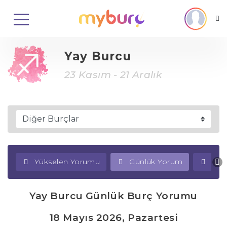
Yay Burcu
23 Kasım - 21 Aralık
Yükselen Yorumu
Günlük Yorum
Haf
Yay Burcu Günlük Burç Yorumu
18 Mayıs 2026, Pazartesi