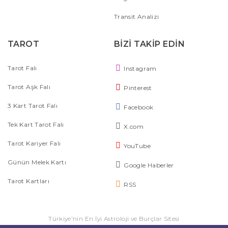
Transit Analizi
TAROT
BİZİ TAKİP EDİN
Tarot Falı
Instagram
Tarot Aşk Falı
Pinterest
3 Kart Tarot Falı
Facebook
Tek Kart Tarot Falı
X.com
Tarot Kariyer Falı
YouTube
Günün Melek Kartı
Google Haberler
Tarot Kartları
RSS
Türkiye'nin En İyi Astroloji ve Burçlar Sitesi