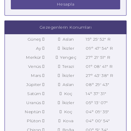
Hesapla
Gezegenlerin Konumları
Güneş
Aslan
15° 25' 52" R
Ay
İkizler
09° 47' 54" R
Merkür
Yengeç
27° 21' 51" R
Venüs
Terazi
01° 08' 41" R
Mars
İkizler
27° 43' 38" R
Jüpiter
Aslan
08° 29' 43"
Satürn
Koç
14° 37' 31"
Uranüs
İkizler
05° 13' 07"
Neptün
Koç
04° 09' 35"
Plüton
Kova
04° 00' 54"
Chiron
Boğa
00° 51' 34"