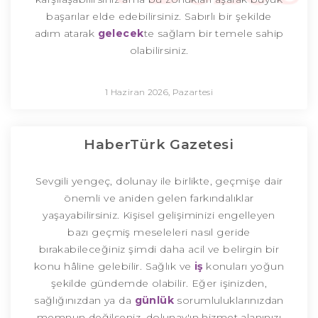
başarılar elde edebilirsiniz. Sabırlı bir şekilde
adım atarak
gelecek
te sağlam bir temele sahip
olabilirsiniz.
1 Haziran 2026, Pazartesi
HaberTürk Gazetesi
Sevgili yengeç, dolunay ile birlikte, geçmişe dair
önemli ve aniden gelen farkındalıklar
yaşayabilirsiniz. Kişisel gelişiminizi engelleyen
bazı geçmiş meseleleri nasıl geride
bırakabileceğiniz şimdi daha acil ve belirgin bir
konu hâline gelebilir. Sağlık ve
iş
konuları yoğun
şekilde gündemde olabilir. Eğer işinizden,
sağlığınızdan ya da
günlük
sorumluluklarınızdan
memnun değilseniz, dolunay'ın hizmet alanınızı