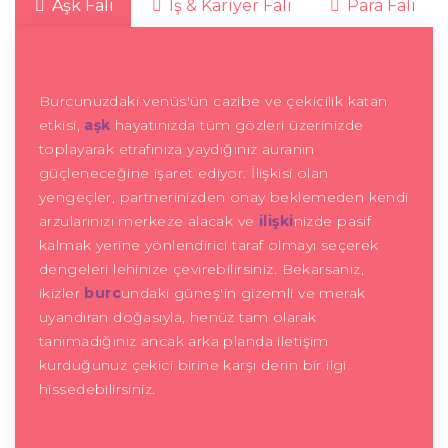
Aşk Falı
İş & Kariyer Falı
Para Falı
Burcunuzdaki venüs'ün cazibe ve çekicilik katan
etkisi,
aşk
hayatınızda tüm gözleri üzerinizde
toplayarak etrafınıza yaydığınız auranın
güçleneceğine işaret ediyor. İlişkisi olan
yengeçler, partnerinizden onay beklemeden kendi
arzularınızı merkeze alacak ve
ilişki
nizde pasif
kalmak yerine yönlendirici taraf olmayı seçerek
dengeleri lehinize çevirebilirsiniz. Bekarsanız,
ikizler
burc
undaki güneş'in gizemli ve merak
uyandıran doğasıyla, henüz tam olarak
tanımadığınız ancak arka planda iletişim
kurduğunuz çekici birine karşı derin bir ilgi
hissedebilirsiniz.