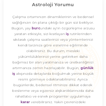
Astroloji Yorumu
Çalışma ortamınızın dinamiklerinin ve bedensel
sağlığınızın ön plana çıktığı bir gün sizi bekliyor.
Bugün, yay
burc
undaki ay'ın özgürleşme arzusu
yaratan etkisiyle, sizi kısıtlayan
iş
rutinlerinden
sıkılarak çalışma saatlerinizi veya yöntemlerinizi
kendi tarzınıza göre esnetme eğiliminde
olabilirsiniz. Bu durum, mesleki
yükümlülüklerinizi yerine getirirken daha
bağımsız bir alan yaratmanıza ve üretkenliğinizi
artırmanıza zemin hazırlayabilir. Bugün,
günlük
iş
akışınızda detaylarda boğulmak yerine büyük
resmi görmeye odaklanabilirsiniz. Ayrıca
bugünlerde, bedensel ritminize dikkat ederek
beslenme veya egzersiz alışkanlıklarınızda daha
rahatlatıcı ve esnek programlar uygulamaya
karar
verebilirsiniz. Yakın çevrenizdeki