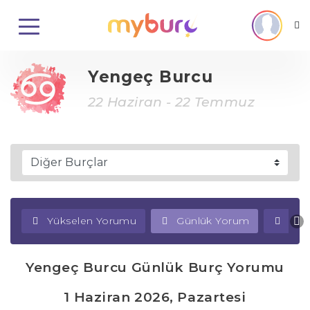
Yengeç Burcu
22 Haziran - 22 Temmuz
Yükselen Yorumu
Günlük Yorum
Haf
Yengeç Burcu Günlük Burç Yorumu
1 Haziran 2026, Pazartesi