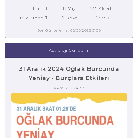
Lilith
Yay
25° 46' 41"
True Node
Kova
29° 53' 08"
Son Güncelleme : 08/08/2026 01:30
Astroloji Gündemi
31 Aralık 2024 Oğlak Burcunda
Yeniay - Burçlara Etkileri
24 Aralık 2024, Salı