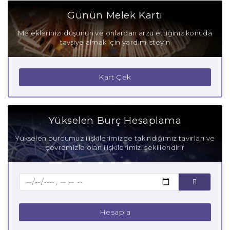
Yengeç Burcu Olumlu Yönleri
Günün Melek Kartı
Yengeç Burcu Olumsuz Yönleri
Meleklerinizi düşünün ve onlardan arzu ettiğiniz konuda
tavsiye almak için yardım isteyin
Yengeç Burcu Gizli Tutkuları
Yengeç Burcu Güçlü Yanları
Kart Çek
Yengeç Burcu Zayıf Yanları
Aşık Yengeç Burcu
Yükselen Burç Hesaplama
Anne Yengeç Burcu
Yükselen burcumuz ilişkilerimizde takındığımız tavırları ve
çevremizle olan ilişkilerimizi şekillendirir
Baba Yengeç Burcu
Çocuk Yengeç Burcu
Hesapla