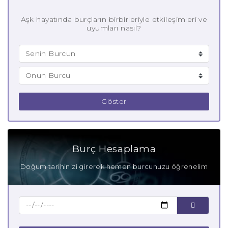
Aşk hayatında burçların birbirleriyle etkileşimleri ve
uyumları nasıl?
Göster
Burç Hesaplama
Doğum tarihinizi girerek hemen burcunuzu öğrenelim