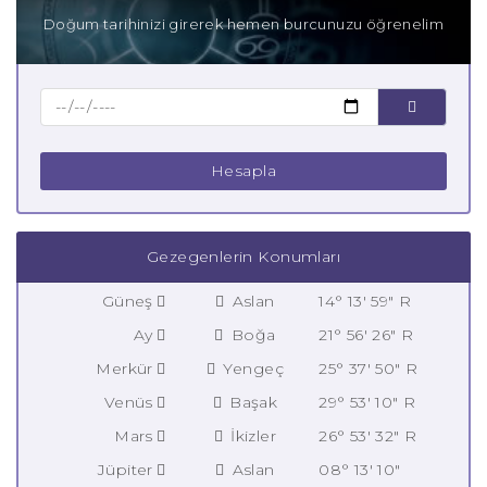
Doğum tarihinizi girerek hemen burcunuzu öğrenelim
Hesapla
Gezegenlerin Konumları
Güneş
Aslan
14° 13' 59" R
Ay
Boğa
21° 56' 26" R
Merkür
Yengeç
25° 37' 50" R
Venüs
Başak
29° 53' 10" R
Mars
İkizler
26° 53' 32" R
Jüpiter
Aslan
08° 13' 10"