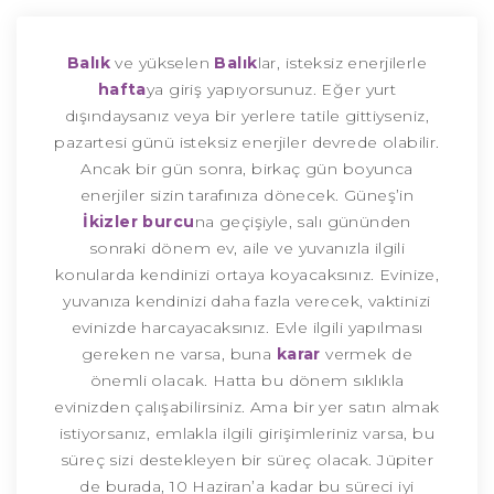
Balık
ve yükselen
Balık
lar, isteksiz enerjilerle
hafta
ya giriş yapıyorsunuz. Eğer yurt
dışındaysanız veya bir yerlere tatile gittiyseniz,
pazartesi günü isteksiz enerjiler devrede olabilir.
Ancak bir gün sonra, birkaç gün boyunca
enerjiler sizin tarafınıza dönecek. Güneş’in
İkizler burcu
na geçişiyle, salı gününden
sonraki dönem ev, aile ve yuvanızla ilgili
konularda kendinizi ortaya koyacaksınız. Evinize,
yuvanıza kendinizi daha fazla verecek, vaktinizi
evinizde harcayacaksınız. Evle ilgili yapılması
gereken ne varsa, buna
karar
vermek de
önemli olacak. Hatta bu dönem sıklıkla
evinizden çalışabilirsiniz. Ama bir yer satın almak
istiyorsanız, emlakla ilgili girişimleriniz varsa, bu
süreç sizi destekleyen bir süreç olacak. Jüpiter
de burada, 10 Haziran’a kadar bu süreci iyi