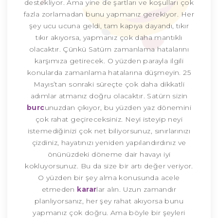
destekliyor. Ama yine de şartları ve koşulları çok
fazla zorlamadan bunu yapmanız gerekiyor. Her
şey ucu ucuna geldi, tam kapıya dayandı, tıkır
tıkır akıyorsa, yapmanız çok daha mantıklı
olacaktır. Çünkü Satürn zamanlama hatalarını
karşımıza getirecek. O yüzden parayla ilgili
konularda zamanlama hatalarına düşmeyin. 25
Mayıs’tan sonraki süreçte çok daha dikkatli
adımlar atmanız doğru olacaktır. Satürn sizin
burc
unuzdan çıkıyor, bu yüzden yaz dönemini
çok rahat geçireceksiniz. Neyi isteyip neyi
istemediğinizi çok net biliyorsunuz, sınırlarınızı
çizdiniz, hayatınızı yeniden yapılandırdınız ve
önünüzdeki döneme dair havayı iyi
kokluyorsunuz. Bu da size bir artı değer veriyor.
O yüzden bir şey alma konusunda acele
etmeden
karar
lar alın. Uzun zamandır
planlıyorsanız, her şey rahat akıyorsa bunu
yapmanız çok doğru. Ama böyle bir şeyleri