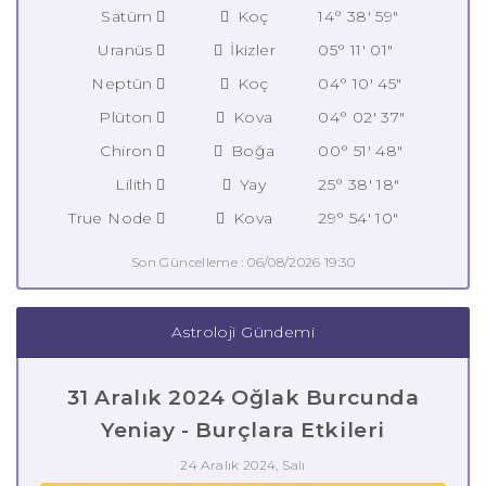
Satürn
Koç
14° 38' 59"
Uranüs
İkizler
05° 11' 01"
Neptün
Koç
04° 10' 45"
Plüton
Kova
04° 02' 37"
Chiron
Boğa
00° 51' 48"
Lilith
Yay
25° 38' 18"
True Node
Kova
29° 54' 10"
Son Güncelleme : 06/08/2026 19:30
Astroloji Gündemi
31 Aralık 2024 Oğlak Burcunda
Yeniay - Burçlara Etkileri
24 Aralık 2024, Salı