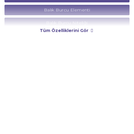
Balık Burcu Elementi
Balık Burcu Niteliği
Tüm Özelliklerini Gör
Balık Burcu Yönetici Gezegeni
Balık Burcu Rengi
Balık Burcu Taşı
Balık Burcu Günü
Balık Burcu Erkeği
Balık Burcu Kadını
Balık Burcu Tarzı
Balık Burcu Bedendeki Temsili