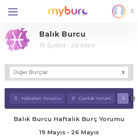
Balık Burcu
19 Şubat - 20 Mart
Yükselen Yorumu
Günlük Yorum
Haf
Balık Burcu Haftalık Burç Yorumu
19 Mayıs - 26 Mayıs