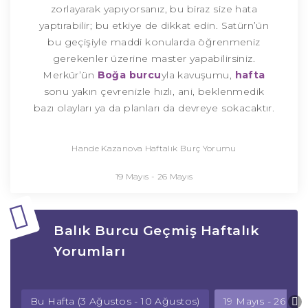
zorlayarak yapıyorsanız, bu biraz size hata
yaptırabilir; bu etkiye de dikkat edin. Satürn’ün
bu geçişiyle maddi konularda öğrenmeniz
gerekenler üzerine master yapabilirsiniz.
Merkür’ün
Boğa burcu
yla kavuşumu,
hafta
sonu yakın çevrenizle hızlı, ani, beklenmedik
bazı olayları ya da planları da devreye sokacaktır.
Hande Kazanova Haftalık Burç Yorumu
19 Mayıs - 26 Mayıs
Balık Burcu Geçmiş Haftalık
Yorumları
Bu Hafta (3 Ağustos - 10 Ağustos)
19 Mayıs - 26 May