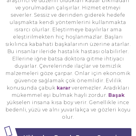
araştırıcı ve düzenli oldukları kadar bıkmadan
ve yorulmadan çalışırlar. Hizmet etmeyi
severler. Sessiz ve derinden giderek hedefe
ulaşmakta kendi yöntemlerini kullanmakta
ısrarcı olurlar. Eleştirmeye bayılırlar ama
eleştirilmekten hiç hoşlanmazlar. Başları
sıkılınca kabahati başkalarının üzerine atarlar.
Bu insanlar ileride hastalık hastası olabilirler.
Ellerine iğne batsa doktora gitme ihtiyacı
duyarlar. Çevrelerinde ilaçlar ve temizlik
malzemeleri göze çarpar. Onlar için ekonomik
güvence sağlamak çok önemlidir. Evlilik
konusunda çabuk
karar
veremezler. Aradıkları
mükemmel eşi bulmak hayli zordur.
Başak
yükselen insana kısa boy verir. Genellikle ince
bedenli, yüzü ve alnı yuvarlakça ve gözleri koyu
olur.