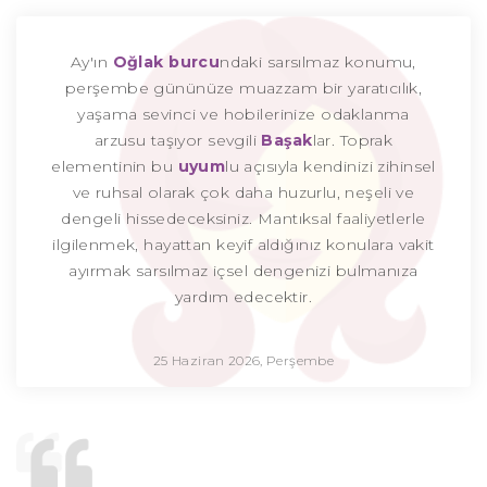
Ay'ın
Oğlak burcu
ndaki sarsılmaz konumu,
perşembe gününüze muazzam bir yaratıcılık,
yaşama sevinci ve hobilerinize odaklanma
arzusu taşıyor sevgili
Başak
lar. Toprak
elementinin bu
uyum
lu açısıyla kendinizi zihinsel
ve ruhsal olarak çok daha huzurlu, neşeli ve
dengeli hissedeceksiniz. Mantıksal faaliyetlerle
ilgilenmek, hayattan keyif aldığınız konulara vakit
ayırmak sarsılmaz içsel dengenizi bulmanıza
yardım edecektir.
25 Haziran 2026, Perşembe