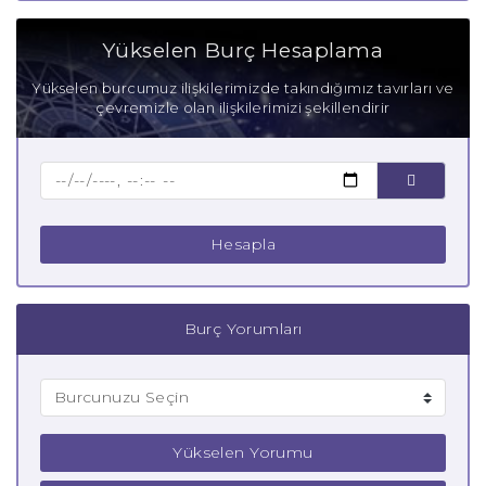
Aşık Başak Burcu
Yükselen Burç Hesaplama
Anne Başak Burcu
Yükselen burcumuz ilişkilerimizde takındığımız tavırları ve
çevremizle olan ilişkilerimizi şekillendirir
Baba Başak Burcu
Çocuk Başak Burcu
Hesapla
Burç Yorumları
Yükselen Yorumu