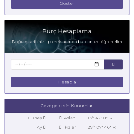
Göster
Burç Hesaplama
Doğum tarihinizi girerek hemen burcunuzu öğrenelim
Hesapla
Gezegenlerin Konumları
Güneş
Aslan
16° 42' 11" R
Ay
İkizler
29° 07' 46" R