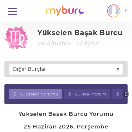
Yükselen Başak Burcu
24 Ağustos - 22 Eylül
Yükselen Yorumu
Günlük Yorum
Haf
Yükselen Başak Burcu Yorumu
25 Haziran 2026, Perşembe