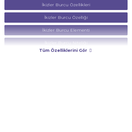
İkizler Burcu Özellikleri
İkizler Burcu Özelliği
İkizler Burcu Elementi
İkizler Burcu Niteliği
Tüm Özelliklerini Gör
İkizler Burcu Yönetici Gezegeni
İkizler Burcu Rengi
İkizler Burcu Taşı
İkizler Burcu Günü
İkizler Burcu Erkeği
İkizler Burcu Kadını
İkizler Burcu Tarzı