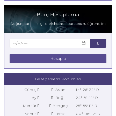
Burç Hesaplama
Doğum tarihinizi girerek hemen burcunuzu öğrenelim
Hesapla
Gezegenlerin Konumları
Güneş
Aslan
14° 26' 22" R
Ay
Boğa
24° 59' 11" R
Merkür
Yengeç
25° 55' 11" R
Venüs
Terazi
00° 06' 12" R