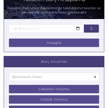
Anne İkizler Burcu
Yükselen burcumuz ilişkilerimizde takındığımız tavırları ve
çevremizle olan ilişkilerimizi şekillendirir
Baba İkizler Burcu
Çocuk İkizler Burcu
Hesapla
Burç Yorumları
Yükselen Yorumu
Günlük Yorumu