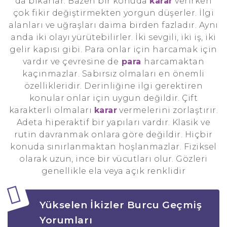
da bıkarlar. Bazen bir konuda
karar
verirken
çok fikir değiştirmekten yorgun düşerler. İlgi
alanları ve uğraşları daima birden fazladır. Aynı
anda iki olayı yürütebilirler. İki sevgili, iki iş, iki
gelir kapısı gibi. Para onlar için harcamak için
vardır ve çevresine de
para
harcamaktan
kaçınmazlar. Sabırsız olmaları en önemli
özellikleridir. Derinliğine ilgi gerektiren
konular onlar için uygun değildir. Çift
karakterli olmaları
karar
vermelerini zorlaştırır.
Adeta hiperaktif bir yapıları vardır. Klasik ve
rutin davranmak onlara göre değildir. Hiçbir
konuda sınırlanmaktan hoşlanmazlar. Fiziksel
olarak uzun, ince bir vücutları olur. Gözleri
genellikle ela veya açık renklidir
Yükselen İkizler Burcu Geçmiş
Yorumları