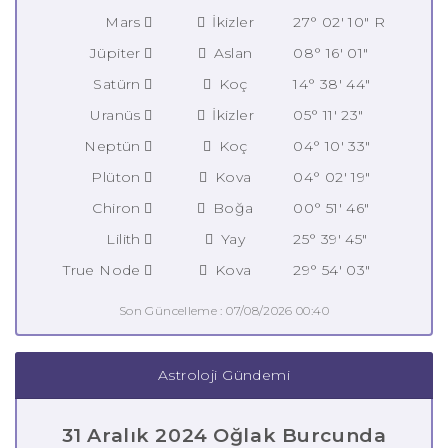
Mars
İkizler
27° 02' 10" R
Jüpiter
Aslan
08° 16' 01"
Satürn
Koç
14° 38' 44"
Uranüs
İkizler
05° 11' 23"
Neptün
Koç
04° 10' 33"
Plüton
Kova
04° 02' 19"
Chiron
Boğa
00° 51' 46"
Lilith
Yay
25° 39' 45"
True Node
Kova
29° 54' 03"
Son Güncelleme : 07/08/2026 00:40
Astroloji Gündemi
31 Aralık 2024 Oğlak Burcunda