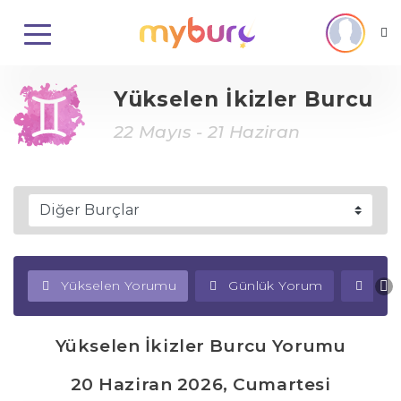
Yükselen İkizler Burcu
22 Mayıs - 21 Haziran
Yükselen Yorumu
Günlük Yorum
Haf
Yükselen İkizler Burcu Yorumu
20 Haziran 2026, Cumartesi