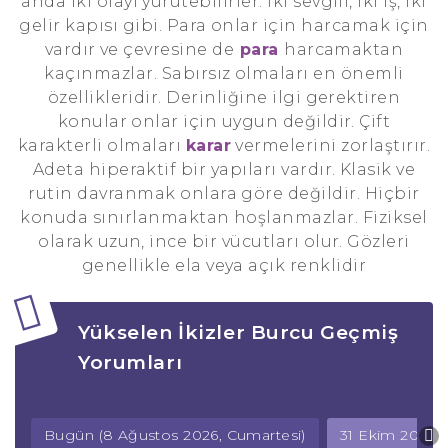
anda iki olayı yürütebilirler. İki sevgili, iki iş, iki
gelir kapısı gibi. Para onlar için harcamak için
vardır ve çevresine de
para
harcamaktan
kaçınmazlar. Sabırsız olmaları en önemli
özellikleridir. Derinliğine ilgi gerektiren
konular onlar için uygun değildir. Çift
karakterli olmaları
karar
vermelerini zorlaştırır.
Adeta hiperaktif bir yapıları vardır. Klasik ve
rutin davranmak onlara göre değildir. Hiçbir
konuda sınırlanmaktan hoşlanmazlar. Fiziksel
olarak uzun, ince bir vücutları olur. Gözleri
genellikle ela veya açık renklidir
Yükselen İkizler Burcu Geçmiş
Yorumları
Bugün (8 Ağustos 2026, Cumartesi)
31 Ekim 2024