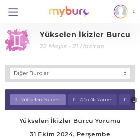
Yükselen İkizler Burcu
22 Mayıs - 21 Haziran
Yükselen Yorumu
Günlük Yorum
Haf
Yükselen İkizler Burcu Yorumu
31 Ekim 2024, Perşembe