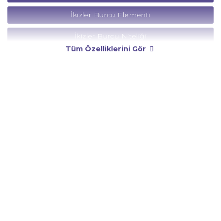
İkizler Burcu Elementi
İkizler Burcu Niteliği
Tüm Özelliklerini Gör
İkizler Burcu Yönetici Gezegeni
İkizler Burcu Rengi
İkizler Burcu Taşı
İkizler Burcu Günü
İkizler Burcu Erkeği
İkizler Burcu Kadını
İkizler Burcu Tarzı
İkizler Burcu Bedendeki Temsili