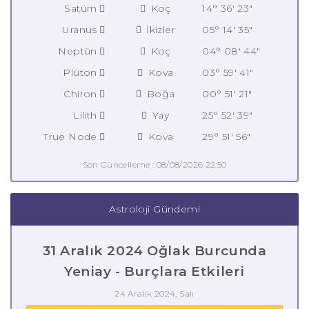
Satürn
Koç
14° 36' 23"
Uranüs
İkizler
05° 14' 35"
Neptün
Koç
04° 08' 44"
Plüton
Kova
03° 59' 41"
Chiron
Boğa
00° 51' 21"
Lilith
Yay
25° 52' 39"
True Node
Kova
29° 51' 56"
Son Güncelleme : 08/08/2026 22:50
Astroloji Gündemi
31 Aralık 2024 Oğlak Burcunda
Yeniay - Burçlara Etkileri
24 Aralık 2024, Salı