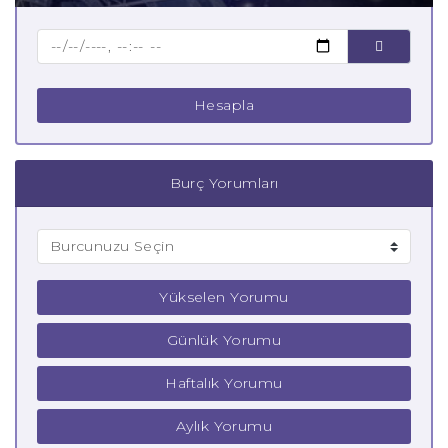
Çocuk İkizler Burcu
Hesapla
Burç Yorumları
Yükselen Yorumu
Günlük Yorumu
Haftalık Yorumu
Aylık Yorumu