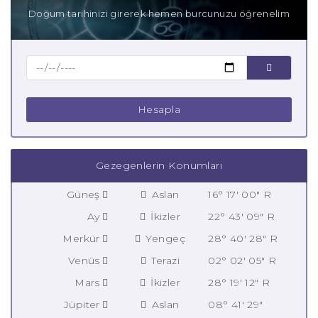
Doğum tarihinizi girerek hemen burcunuzu öğrenelim
Hesapla
Gezegenlerin Konumları
Güneş
Aslan
16° 17' 00" R
Ay
İkizler
22° 43' 09" R
Merkür
Yengeç
28° 40' 28" R
Venüs
Terazi
02° 02' 05" R
Mars
İkizler
28° 19' 12" R
Jüpiter
Aslan
08° 41' 29"