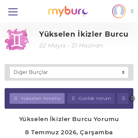
Yükselen İkizler Burcu
22 Mayıs - 21 Haziran
Yükselen Yorumu
Günlük Yorum
Haf
Yükselen İkizler Burcu Yorumu
8 Temmuz 2026, Çarşamba