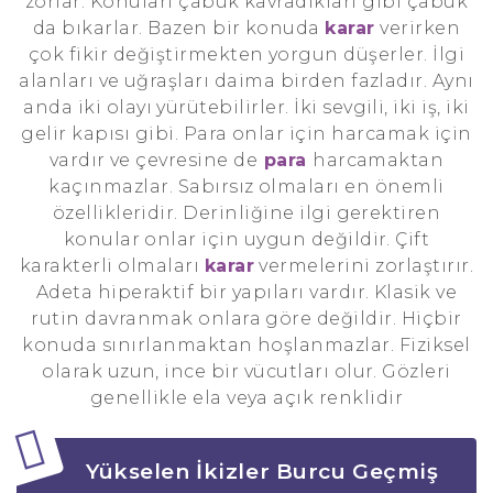
zorlar. Konuları çabuk kavradıkları gibi çabuk
da bıkarlar. Bazen bir konuda
karar
verirken
çok fikir değiştirmekten yorgun düşerler. İlgi
alanları ve uğraşları daima birden fazladır. Aynı
anda iki olayı yürütebilirler. İki sevgili, iki iş, iki
gelir kapısı gibi. Para onlar için harcamak için
vardır ve çevresine de
para
harcamaktan
kaçınmazlar. Sabırsız olmaları en önemli
özellikleridir. Derinliğine ilgi gerektiren
konular onlar için uygun değildir. Çift
karakterli olmaları
karar
vermelerini zorlaştırır.
Adeta hiperaktif bir yapıları vardır. Klasik ve
rutin davranmak onlara göre değildir. Hiçbir
konuda sınırlanmaktan hoşlanmazlar. Fiziksel
olarak uzun, ince bir vücutları olur. Gözleri
genellikle ela veya açık renklidir
Yükselen İkizler Burcu Geçmiş