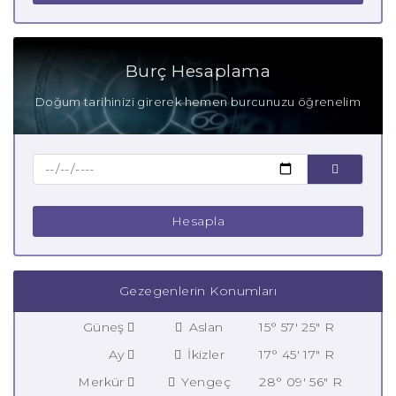
Burç Hesaplama
Doğum tarihinizi girerek hemen burcunuzu öğrenelim
Hesapla
Gezegenlerin Konumları
Güneş
Aslan
15° 57' 25" R
Ay
İkizler
17° 45' 17" R
Merkür
Yengeç
28° 09' 56" R