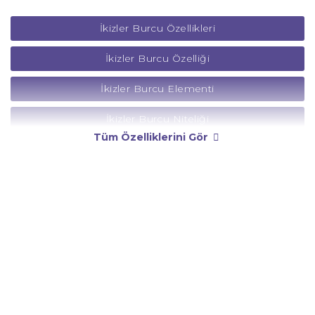
İkizler Burcu Özellikleri
İkizler Burcu Özelliği
İkizler Burcu Elementi
İkizler Burcu Niteliği
Tüm Özelliklerini Gör
İkizler Burcu Yönetici Gezegeni
İkizler Burcu Rengi
İkizler Burcu Taşı
İkizler Burcu Günü
İkizler Burcu Erkeği
İkizler Burcu Kadını