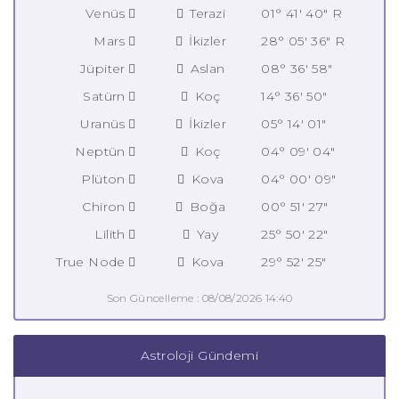
Venüs
Terazi
01° 41' 40" R
Mars
İkizler
28° 05' 36" R
Jüpiter
Aslan
08° 36' 58"
Satürn
Koç
14° 36' 50"
Uranüs
İkizler
05° 14' 01"
Neptün
Koç
04° 09' 04"
Plüton
Kova
04° 00' 09"
Chiron
Boğa
00° 51' 27"
Lilith
Yay
25° 50' 22"
True Node
Kova
29° 52' 25"
Son Güncelleme : 08/08/2026 14:40
Astroloji Gündemi