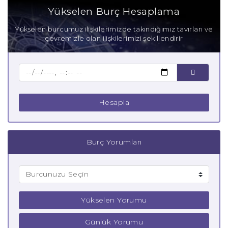
Aşık İkizler Burcu
Yükselen Burç Hesaplama
Anne İkizler Burcu
Yükselen burcumuz ilişkilerimizde takındığımız tavırları ve
çevremizle olan ilişkilerimizi şekillendirir
Baba İkizler Burcu
Çocuk İkizler Burcu
Hesapla
Burç Yorumları
Yükselen Yorumu
Günlük Yorumu