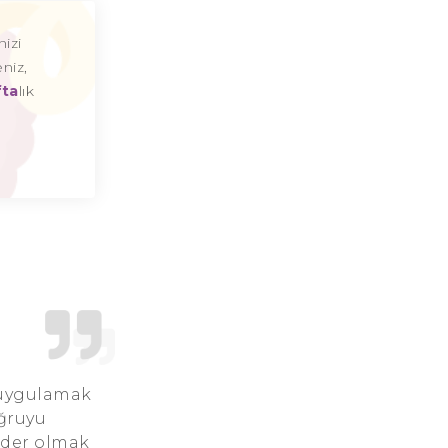
Koç Burcu Günü
izi
niz,
Koç Burcu Erkeği
fta
lık
Koç Burcu Kadını
Koç Burcu Tarzı
Koç Burcu Bedendeki Temsili
Koç Burcu Ünlüleri
Koç Burcu Anlaşabildiği Burçlar
Koç Burcu Anlaşamadığı Burçlar
Koç Burcu Olumlu Yönleri
n uygulamak
oğruyu
Koç Burcu Olumsuz Yönleri
Lider olmak