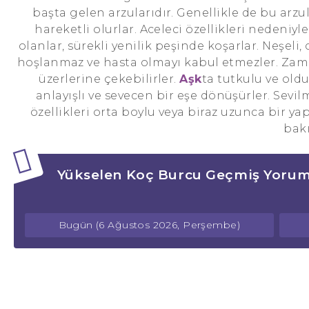
başta gelen arzularıdır. Genellikle de bu arzula
hareketli olurlar. Aceleci özellikleri nedeni
olanlar, sürekli yenilik peşinde koşarlar. Neşeli,
hoşlanmaz ve hasta olmayı kabul etmezler. Za
üzerlerine çekebilirler.
Aşk
ta tutkulu ve oldu
anlayışlı ve sevecen bir eşe dönüşürler. Sevi
özellikleri orta boylu veya biraz uzunca bir ya
bakı
Yükselen Koç Burcu Geçmiş Yorum
Bugün (6 Ağustos 2026, Perşembe)