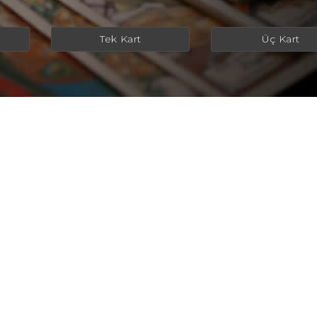
Tek Kart
Üç Kart