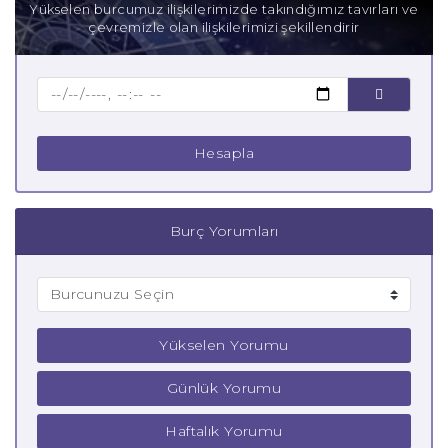
Yükselen burcumuz ilişkilerimizde takındığımız tavırları ve
çevremizle olan ilişkilerimizi şekillendirir
Baba Kova Burcu
Çocuk Kova Burcu
Hesapla
Burç Yorumları
Yükselen Yorumu
Günlük Yorumu
Haftalık Yorumu