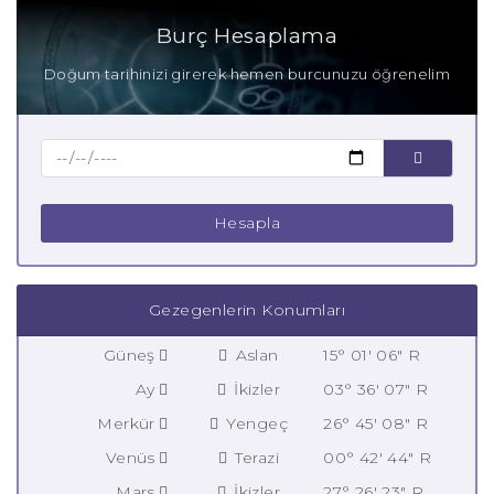
Burç Hesaplama
Doğum tarihinizi girerek hemen burcunuzu öğrenelim
Hesapla
Gezegenlerin Konumları
Güneş
Aslan
15° 01' 06" R
Ay
İkizler
03° 36' 07" R
Merkür
Yengeç
26° 45' 08" R
Venüs
Terazi
00° 42' 44" R
Mars
İkizler
27° 26' 23" R