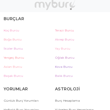
BURÇLAR
Koç Burcu
Terazi Burcu
Boğa Burcu
Akrep Burcu
İkizler Burcu
Yay Burcu
Yengeç Burcu
Oğlak Burcu
Aslan Burcu
Kova Burcu
Başak Burcu
Balık Burcu
YORUMLAR
ASTROLOJİ
Günlük Burç Yorumları
Burç Hesaplama
Haftalık Burç Yorumları
Yükselen Burç Hesaplama