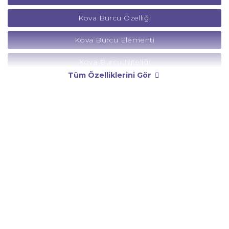
Kova Burcu Özelliği
Kova Burcu Elementi
Kova Burcu Niteliği
Tüm Özelliklerini Gör
Kova Burcu Yönetici Gezegeni
Kova Burcu Rengi
Kova Burcu Taşı
Kova Burcu Günü
Kova Burcu Erkeği
Kova Burcu Kadını
Kova Burcu Tarzı