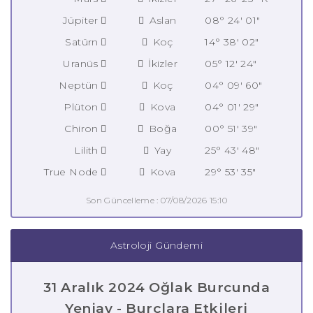
Jüpiter
Aslan
08° 24' 01"
Satürn
Koç
14° 38' 02"
Uranüs
İkizler
05° 12' 24"
Neptün
Koç
04° 09' 60"
Plüton
Kova
04° 01' 29"
Chiron
Boğa
00° 51' 39"
Lilith
Yay
25° 43' 48"
True Node
Kova
29° 53' 35"
Son Güncelleme : 07/08/2026 15:10
Astroloji Gündemi
31 Aralık 2024 Oğlak Burcunda
Yeniay - Burçlara Etkileri