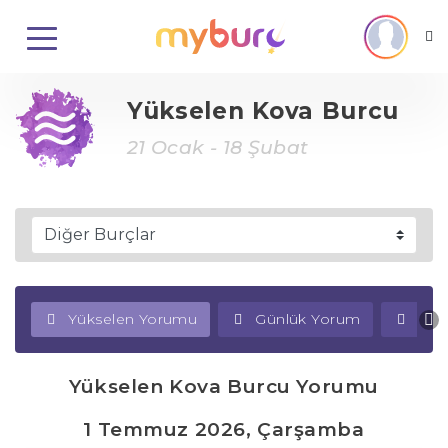
Yükselen Kova Burcu
21 Ocak - 18 Şubat
Yükselen Yorumu
Günlük Yorum
Haf
Yükselen Kova Burcu Yorumu
1 Temmuz 2026, Çarşamba