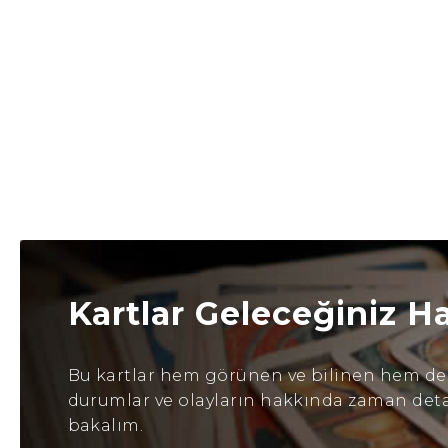
Kartlar Geleceğiniz H
Bu kartlar hem görünen ve bilinen hem de b
durumlar ve olayların hakkında zaman detayl
bakalım.