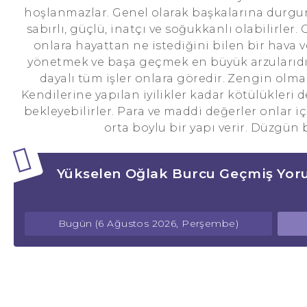
hoşlanmazlar. Genel olarak başkalarına durgun
sabırlı, güçlü, inatçı ve soğukkanlı olabilirler
onlara hayattan ne istediğini bilen bir hava v
yönetmek ve başa geçmek en büyük arzularıdır. 
dayalı tüm işler onlara göredir. Zengin olm
Kendilerine yapılan iyilikler kadar kötülükleri
bekleyebilirler. Para ve maddi değerler onlar i
orta boylu bir yapı verir. Düzgün b
Yükselen Oğlak Burcu Geçmiş Yor
Bugün (6 Ağustos 2026, Perşembe)