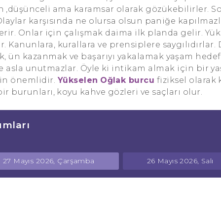
 ,düşünceli ama karamsar olarak gözükebilirler. S
. Olaylar karşısında ne olursa olsun paniğe kapılmazl
erir. Onlar için çalışmak daima ilk planda gelir. Yü
Kanunlara, kurallara ve prensiplere saygılıdırlar. 
ak, ün kazanmak ve başarıyı yakalamak yaşam hedefl
 de asla unutmazlar. Öyle ki intikam almak için bir 
çin önemlidir.
Yükselen
Oğlak burcu
fiziksel olarak 
ir burunları, koyu kahve gözleri ve saçları olur.
umları
27 Mayıs 2026, Çarşamba
26 Mayıs 2026, Salı