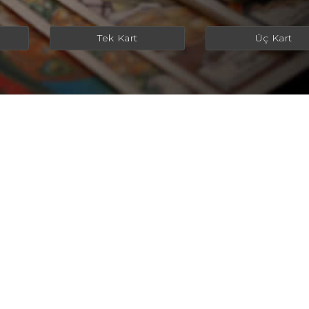
Tek Kart
Üç Kart