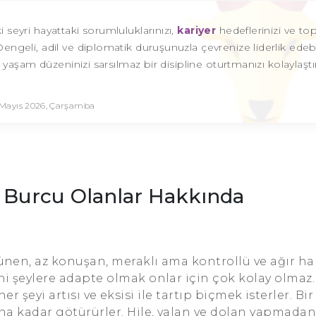
i seyri hayattaki sorumluluklarınızı,
kariyer
hedeflerinizi ve t
eli, adil ve diplomatik duruşunuzla çevrenize liderlik edebili
 yaşam düzeninizi sarsılmaz bir disipline oturtmanızı kolaylaştır
 Mayıs 2026, Çarşamba
 Burcu Olanlar Hakkında
şünen, az konuşan, meraklı ama kontrollü ve ağır h
i şeylere adapte olmak onlar için çok kolay olmaz.
 şeyi artısı ve eksisi ile tartıp biçmek isterler. Bi
na kadar götürürler. Hile, yalan ve dolan yapmadan