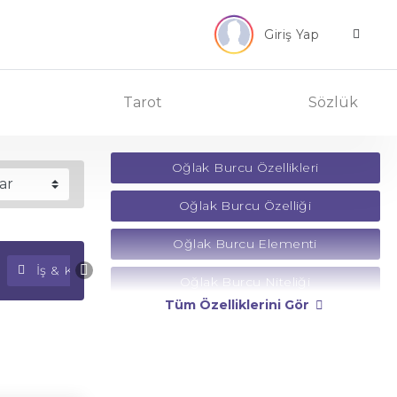
Giriş Yap
Tarot
Sözlük
Oğlak Burcu Özellikleri
Oğlak Burcu Özelliği
Oğlak Burcu Elementi
İş & Kariyer Falı
Para Falı
Oğlak Burcu Niteliği
Tüm Özelliklerini Gör
Oğlak Burcu Yönetici Gezegeni
Oğlak Burcu Rengi
Oğlak Burcu Taşı