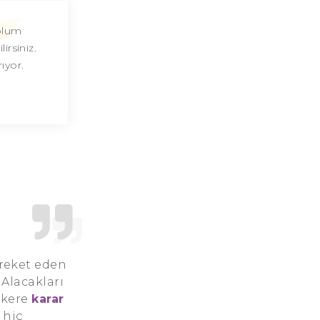
Oğlak Burcu Günü
oplum
rsiniz.
Oğlak Burcu Erkeği
ıyor.
Oğlak Burcu Kadını
Oğlak Burcu Tarzı
Oğlak Burcu Bedendeki Temsili
Oğlak Burcu Ünlüleri
Oğlak Burcu Anlaşabildiği Burçlar
Oğlak Burcu Anlaşamadığı Burçlar
areket eden
Oğlak Burcu Olumlu Yönleri
 Alacakları
r kere
karar
Oğlak Burcu Olumsuz Yönleri
 hiç