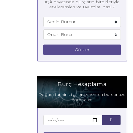
Aşk hayatında burçların birbirleriyle
etkileşimleri ve uyumları nasıl?
Göster
Burç Hesaplama
Doğum tarihinizi girerek hemen burcunuzu
öğrenelim