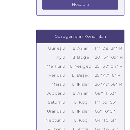
Hesapla
Gezegenlerin Konumları
Güneş
Aslan
14° 08' 24" R
Ay
Boğa
20° 34' 09" R
Merkür
Yengeç
25° 30' 04" R
Venüs
Başak
29° 47' 16" R
Mars
İkizler
26° 49' 38" R
Jüpiter
Aslan
08° 11' 52"
Satürn
Koç
14° 39' 05"
Uranüs
İkizler
05° 10' 51"
Neptün
Koç
04° 10' 51"
Plüton
Kova
04° 02' 45"