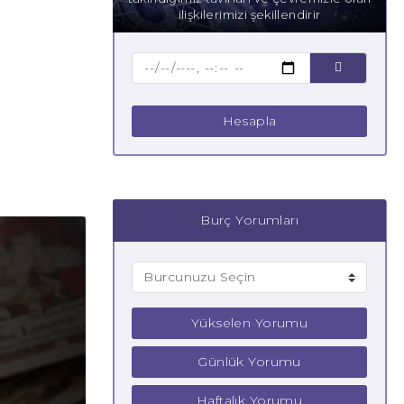
ilişkilerimizi şekillendirir
Hesapla
Burç Yorumları
Yükselen Yorumu
Günlük Yorumu
Haftalık Yorumu