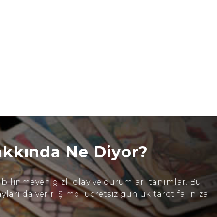
akkında Ne Diyor?
ilinmeyen gizli olay ve durumları tanımlar. Bu
arı da verir. Şimdi ücretsiz günlük tarot falınıza