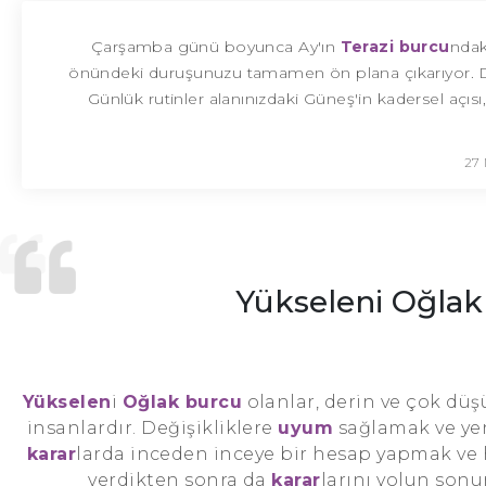
Çarşamba günü boyunca Ay'ın
Terazi burcu
ndak
önündeki duruşunuzu tamamen ön plana çıkarıyor. Deng
Günlük rutinler alanınızdaki Güneş'in kadersel açısı,
27
Yükseleni Oğlak
Yükselen
i
Oğlak burcu
olanlar, derin ve çok dü
insanlardır. Değişikliklere
uyum
sağlamak ve yen
karar
larda inceden inceye bir hesap yapmak ve her
verdikten sonra da
karar
larını yolun sonu