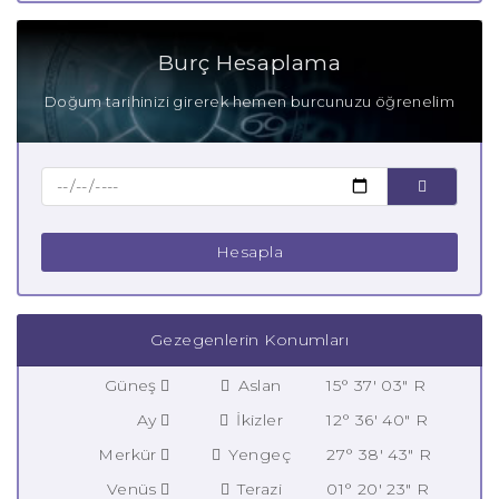
Burç Hesaplama
Doğum tarihinizi girerek hemen burcunuzu öğrenelim
Hesapla
Gezegenlerin Konumları
Güneş
Aslan
15° 37' 03" R
Ay
İkizler
12° 36' 40" R
Merkür
Yengeç
27° 38' 43" R
Venüs
Terazi
01° 20' 23" R