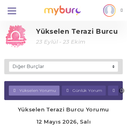
Yükselen Terazi Burcu
23 Eylül - 23 Ekim
Yükselen Yorumu
Günlük Yorum
Haf
Yükselen Terazi Burcu Yorumu
12 Mayıs 2026, Salı