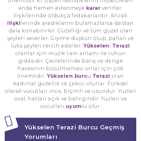
önemlidir ki, bazen sevildiklerini hissettikleri
anda hemen evlenmeye
karar
verirler.
İlişkilerinde oldukça fedakarlardır. Ancak
ilişki
lerinde aradıklarını bulamazlarsa daldan
dala konabilirler. Güzelliği ve tüm güzel olan
şeyleri severler. Giyime düşkün olup, pahalı ve
lüks şeyleri tercih ederler.
Yükselen
i
Terazi
olanlar için müzik tam anlamı ile ruhun
gıdasıdır. Çevrelerinde barış ve denge
havasının bozulmaması onlar için çok
önemlidir.
Yükselen burc
u
Terazi
olan
kadınlar güzellik ve çekici olurlar. Fiziksel
olarak vücutları ince, biçimli ve uzundur. Yüzleri
oval, hatları açık ve belirgindir. Yüzleri ve
vücutları
uyum
lu olur.
Yükselen Terazi Burcu Geçmiş
Yorumları