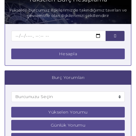
Anne Terazi Burcu
Yükselen burcumuz ilişkilerimizde takındığımız tavırları ve
çevremizle olan ilişkilerimizi şekillendirir
Baba Terazi Burcu
Çocuk Terazi Burcu
Hesapla
Burç Yorumları
Yükselen Yorumu
Günlük Yorumu