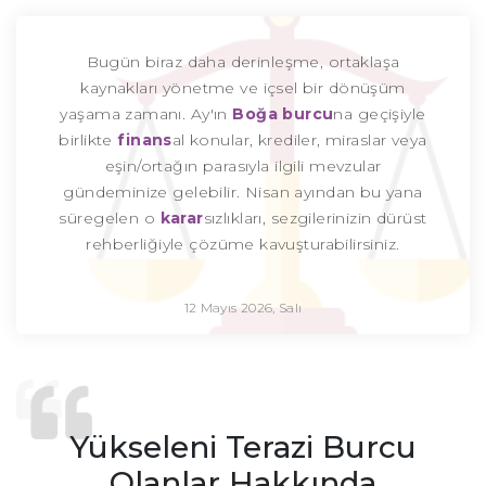
Bugün biraz daha derinleşme, ortaklaşa
kaynakları yönetme ve içsel bir dönüşüm
yaşama zamanı. Ay'ın
Boğa burcu
na geçişiyle
birlikte
finans
al konular, krediler, miraslar veya
eşin/ortağın parasıyla ilgili mevzular
gündeminize gelebilir. Nisan ayından bu yana
süregelen o
karar
sızlıkları, sezgilerinizin dürüst
rehberliğiyle çözüme kavuşturabilirsiniz.
12 Mayıs 2026, Salı
Yükseleni Terazi Burcu
Olanlar Hakkında