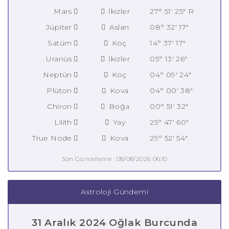
Mars
İkizler
27° 51' 25" R
Jüpiter
Aslan
08° 32' 17"
Satürn
Koç
14° 37' 17"
Uranüs
İkizler
05° 13' 26"
Neptün
Koç
04° 09' 24"
Plüton
Kova
04° 00' 38"
Chiron
Boğa
00° 51' 32"
Lilith
Yay
25° 47' 60"
True Node
Kova
29° 52' 54"
Son Güncelleme : 08/08/2026 06:10
Astroloji Gündemi
31 Aralık 2024 Oğlak Burcunda