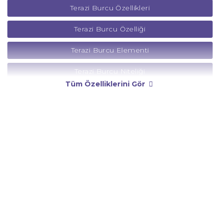
Terazi Burcu Özellikleri
Terazi Burcu Özelliği
Terazi Burcu Elementi
Terazi Burcu Niteliği
Tüm Özelliklerini Gör
Terazi Burcu Yönetici Gezegeni
Terazi Burcu Rengi
Terazi Burcu Taşı
Terazi Burcu Günü
Terazi Burcu Erkeği
Terazi Burcu Kadını
Terazi Burcu Tarzı