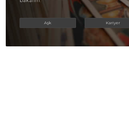
bakalım.
Aşk
Kariyer