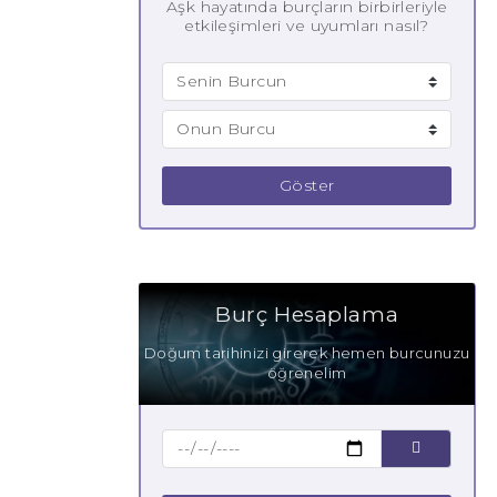
Aşk hayatında burçların birbirleriyle
etkileşimleri ve uyumları nasıl?
Göster
Burç Hesaplama
Doğum tarihinizi girerek hemen burcunuzu
öğrenelim