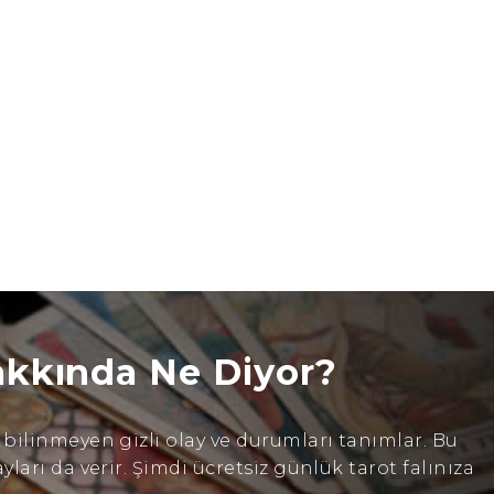
akkında Ne Diyor?
ilinmeyen gizli olay ve durumları tanımlar. Bu
arı da verir. Şimdi ücretsiz günlük tarot falınıza