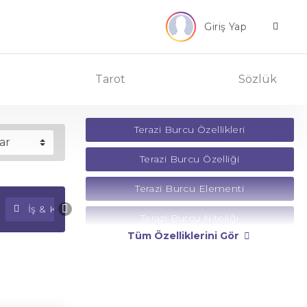
Giriş Yap
Tarot
Sözlük
Terazi Burcu Özellikleri
Terazi Burcu Özelliği
Terazi Burcu Elementi
İş & Kariyer Falı
Para Falı
Terazi Burcu Niteliği
Tüm Özelliklerini Gör
Terazi Burcu Yönetici Gezegeni
Terazi Burcu Rengi
Terazi Burcu Taşı