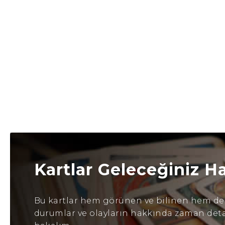
Kartlar Geleceğiniz H
Bu kartlar hem görünen ve bilinen hem de b
durumlar ve olayların hakkında zaman detayl