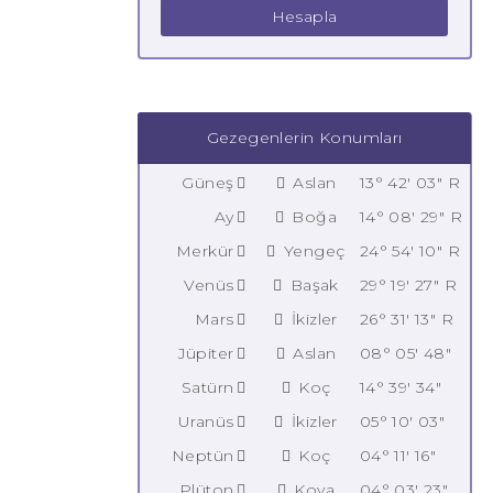
Hesapla
Gezegenlerin Konumları
Güneş
Aslan
13° 42' 03" R
Ay
Boğa
14° 08' 29" R
Merkür
Yengeç
24° 54' 10" R
Venüs
Başak
29° 19' 27" R
Mars
İkizler
26° 31' 13" R
Jüpiter
Aslan
08° 05' 48"
Satürn
Koç
14° 39' 34"
Uranüs
İkizler
05° 10' 03"
Neptün
Koç
04° 11' 16"
Plüton
Kova
04° 03' 23"