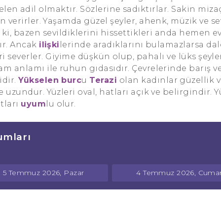
en adil olmaktır. Sözlerine sadıktırlar. Sakin mizaç
en verirler. Yaşamda güzel şeyler, ahenk, müzik ve s
r ki, bazen sevildiklerini hissettikleri anda hemen 
dır. Ancak
ilişki
lerinde aradıklarını bulamazlarsa da
ri severler. Giyime düşkün olup, pahalı ve lüks şeyle
am anlamı ile ruhun gıdasıdır. Çevrelerinde barış 
dir.
Yükselen burc
u
Terazi
olan kadınlar güzellik v
ve uzundur. Yüzleri oval, hatları açık ve belirgindir. Y
tları
uyum
lu olur.
umları
5 Temmuz 2026, Pazar
4 Temmuz 2026, Cumar