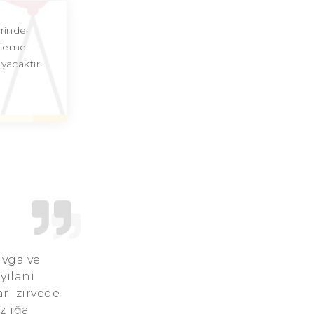
Terazi Burcu Günü
erinde
enleme
Terazi Burcu Erkeği
yacaktır.
Terazi Burcu Kadını
Terazi Burcu Tarzı
Terazi Burcu Bedendeki Temsili
Terazi Burcu Ünlüleri
Terazi Burcu Anlaşabildiği Burçlar
Terazi Burcu Anlaşamadığı Burçlar
avga ve
Terazi Burcu Olumlu Yönleri
yılanı
arı zirvede
Terazi Burcu Olumsuz Yönleri
zlığa