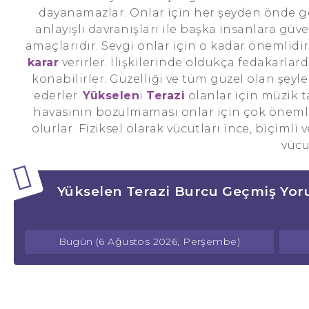
dayanamazlar. Onlar için her şeyden önde gel
anlayışlı davranışları ile başka insanlara güv
amaçlarıdır. Sevgi onlar için o kadar önemlidi
karar
verirler. İlişkilerinde oldukça fedakarlar
konabilirler. Güzelliği ve tüm güzel olan şeyle
ederler.
Yükselen
i
Terazi
olanlar için müzik t
havasının bozulmaması onlar için çok önemli
olurlar. Fiziksel olarak vücutları ince, biçimli 
vücu
Yükselen Terazi Burcu Geçmiş Yor
Bugün (6 Ağustos 2026, Perşembe)