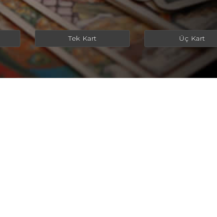
Tek Kart
Üç Kart