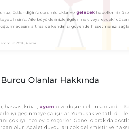
uz, üstlendiğiniz sorumluluklar ve
gelecek
hedefleriniz üz
isteyebilirsiniz. Aile büyüklerinizle ilgilenmek veya evdeki düz
koşturmacasını artırsa da kendinizi güvende hissetmenizi sağla
 Temmuz 2026, Pazar
i Burcu Olanlar Hakkında
i, hassas, kibar,
uyum
lu ve düşünceli insanlardır. K
le iyi geçinmeye çalışırlar. Yumuşak ve tatlı dil ile 
nı çok iyi inceleyip seçerler. Genel olarak da dostl
ardan olur. Adalet duyguları çok gelişmiştir ve haksı