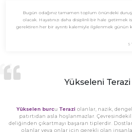
Bugün odağınız tamamen toplum önündeki duruşun
olacak. Hayatınızı daha disiplinli bir hale getirmek 
gerektiren her bir ayrıntı kalemiyle ilgilenmek günün 
5
Yükseleni Teraz
Yükselen burc
u
Terazi
olanlar, nazik, dengel
patırtıdan asla hoşlanmazlar. Çevresindekiler
deliğinden çıkartmayı başaran tiplerdir. Dostları
olanlar veya onlar için gerekli olan insanl