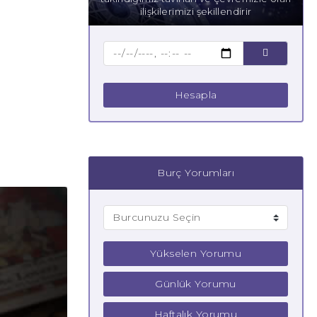
ilişkilerimizi şekillendirir
Hesapla
Burç Yorumları
Yükselen Yorumu
Günlük Yorumu
Haftalık Yorumu