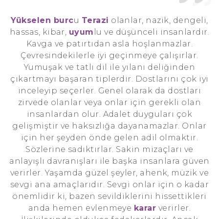
Yükselen burc
u
Terazi
olanlar, nazik, dengeli,
hassas, kibar,
uyum
lu ve düşünceli insanlardır.
Kavga ve patırtıdan asla hoşlanmazlar.
Çevresindekilerle iyi geçinmeye çalışırlar.
Yumuşak ve tatlı dil ile yılanı deliğinden
çıkartmayı başaran tiplerdir. Dostlarını çok iyi
inceleyip seçerler. Genel olarak da dostları
zirvede olanlar veya onlar için gerekli olan
insanlardan olur. Adalet duyguları çok
gelişmiştir ve haksızlığa dayanamazlar. Onlar
için her şeyden önde gelen adil olmaktır.
Sözlerine sadıktırlar. Sakin mizaçları ve
anlayışlı davranışları ile başka insanlara güven
verirler. Yaşamda güzel şeyler, ahenk, müzik ve
sevgi ana amaçlarıdır. Sevgi onlar için o kadar
önemlidir ki, bazen sevildiklerini hissettikleri
anda hemen evlenmeye
karar
verirler.