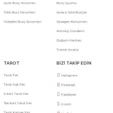
Aylık Burç Yorumları
Burç Uyumu
Yıllık Burç Yorumları
Aylara Göre Burçlar
Yükselen Burç Yorumları
Gezegen Konumları
Astroloji Gündemi
Doğum Haritası
Transit Analizi
TAROT
BİZİ TAKİP EDİN
Tarot Falı
Instagram
Tarot Aşk Falı
Pinterest
3 Kart Tarot Falı
Facebook
Tek Kart Tarot Falı
X.com
Tarot Kariyer Falı