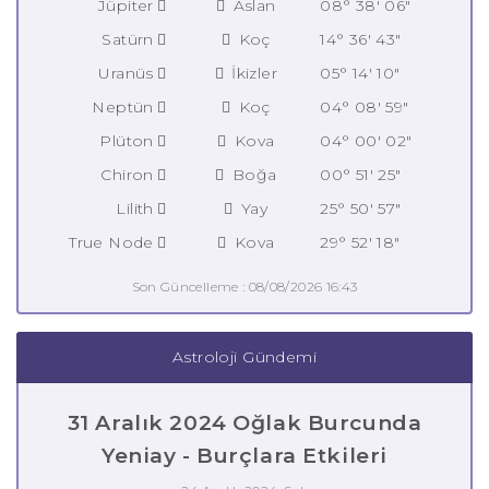
Jüpiter
Aslan
08° 38' 06"
Satürn
Koç
14° 36' 43"
Uranüs
İkizler
05° 14' 10"
Neptün
Koç
04° 08' 59"
Plüton
Kova
04° 00' 02"
Chiron
Boğa
00° 51' 25"
Lilith
Yay
25° 50' 57"
True Node
Kova
29° 52' 18"
Son Güncelleme : 08/08/2026 16:43
Astroloji Gündemi
31 Aralık 2024 Oğlak Burcunda
Yeniay - Burçlara Etkileri