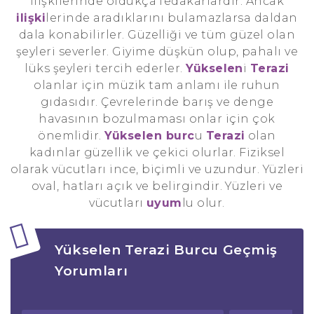
İlişkilerinde oldukça fedakarlardır. Ancak
ilişki
lerinde aradıklarını bulamazlarsa daldan
dala konabilirler. Güzelliği ve tüm güzel olan
şeyleri severler. Giyime düşkün olup, pahalı ve
lüks şeyleri tercih ederler.
Yükselen
i
Terazi
olanlar için müzik tam anlamı ile ruhun
gıdasıdır. Çevrelerinde barış ve denge
havasının bozulmaması onlar için çok
önemlidir.
Yükselen burc
u
Terazi
olan
kadınlar güzellik ve çekici olurlar. Fiziksel
olarak vücutları ince, biçimli ve uzundur. Yüzleri
oval, hatları açık ve belirgindir. Yüzleri ve
vücutları
uyum
lu olur.
Yükselen Terazi Burcu Geçmiş
Yorumları