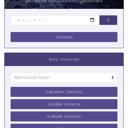
çevremizle olan ilişkilerimizi şekillendirir
Baba Terazi Burcu
Çocuk Terazi Burcu
Hesapla
Burç Yorumları
Yükselen Yorumu
Günlük Yorumu
Haftalık Yorumu