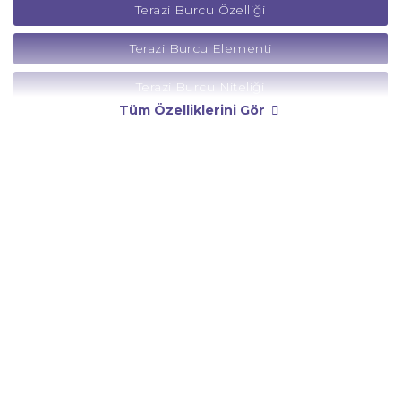
Terazi Burcu Özelliği
Terazi Burcu Elementi
Terazi Burcu Niteliği
Tüm Özelliklerini Gör
Terazi Burcu Yönetici Gezegeni
Terazi Burcu Rengi
Terazi Burcu Taşı
Terazi Burcu Günü
Terazi Burcu Erkeği
Terazi Burcu Kadını
Terazi Burcu Tarzı
Terazi Burcu Bedendeki Temsili