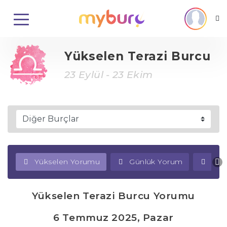
Yükselen Terazi Burcu
23 Eylül - 23 Ekim
Yükselen Yorumu
Günlük Yorum
Haf
Yükselen Terazi Burcu Yorumu
6 Temmuz 2025, Pazar