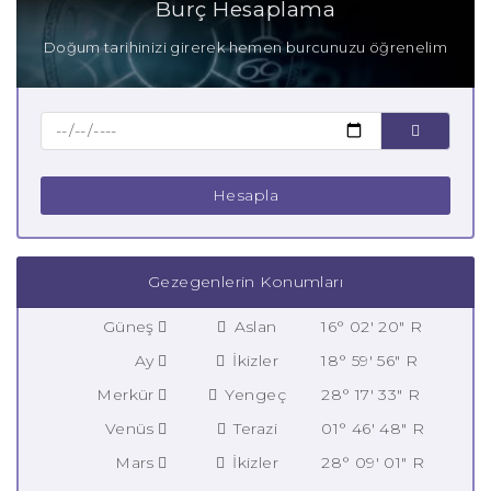
Burç Hesaplama
Doğum tarihinizi girerek hemen burcunuzu öğrenelim
Hesapla
Gezegenlerin Konumları
Güneş
Aslan
16° 02' 20" R
Ay
İkizler
18° 59' 56" R
Merkür
Yengeç
28° 17' 33" R
Venüs
Terazi
01° 46' 48" R
Mars
İkizler
28° 09' 01" R