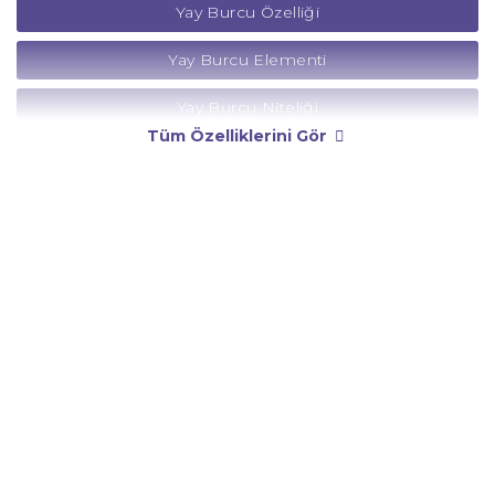
Yay Burcu Özelliği
Yay Burcu Elementi
Yay Burcu Niteliği
Tüm Özelliklerini Gör
Yay Burcu Yönetici Gezegeni
Yay Burcu Rengi
Yay Burcu Taşı
Yay Burcu Günü
Yay Burcu Erkeği
Yay Burcu Kadını
Yay Burcu Tarzı
Yay Burcu Bedendeki Temsili