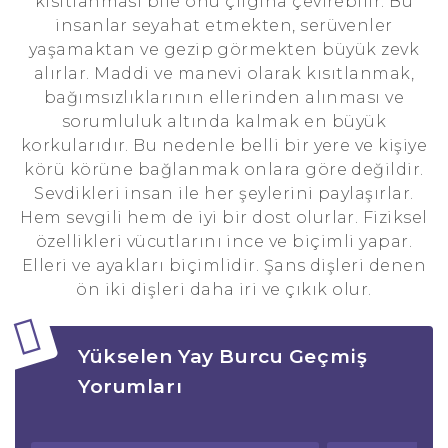
kısıtlanması bile onu çılgına çevirebilir. Bu
insanlar seyahat etmekten, serüvenler
yaşamaktan ve gezip görmekten büyük zevk
alırlar. Maddi ve manevi olarak kısıtlanmak,
bağımsızlıklarının ellerinden alınması ve
sorumluluk altında kalmak en büyük
korkularıdır. Bu nedenle belli bir yere ve kişiye
körü körüne bağlanmak onlara göre değildir.
Sevdikleri insan ile her şeylerini paylaşırlar.
Hem sevgili hem de iyi bir dost olurlar. Fiziksel
özellikleri vücutlarını ince ve biçimli yapar.
Elleri ve ayakları biçimlidir. Şans dişleri denen
ön iki dişleri daha iri ve çıkık olur.
Yükselen Yay Burcu Geçmiş
Yorumları