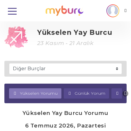
Yükselen Yay Burcu
23 Kasım - 21 Aralık
Yükselen Yorumu
Günlük Yorum
Haf
Yükselen Yay Burcu Yorumu
6 Temmuz 2026, Pazartesi