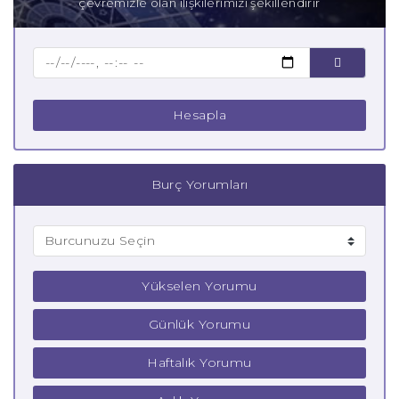
çevremizle olan ilişkilerimizi şekillendirir
Baba Yay Burcu
Çocuk Yay Burcu
Hesapla
Burç Yorumları
Yükselen Yorumu
Günlük Yorumu
Haftalık Yorumu