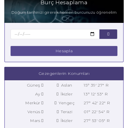
Burç Hesaplama
Doğum tarihinizi girerek hemen burcunuzu öğrenelim
Hesapla
Gezegenlerin Konumları
Güneş
Aslan
15° 39' 27" R
Ay
İkizler
13° 12' 53" R
Merkür
Yengeç
27° 42' 22" R
Venüs
Terazi
01° 22' 54" R
Mars
İkizler
27° 53' 05" R