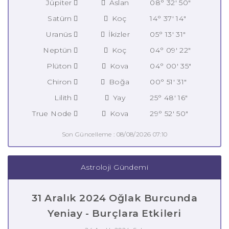
Jüpiter
Aslan
08° 32' 50"
Satürn
Koç
14° 37' 14"
Uranüs
İkizler
05° 13' 31"
Neptün
Koç
04° 09' 22"
Plüton
Kova
04° 00' 35"
Chiron
Boğa
00° 51' 31"
Lilith
Yay
25° 48' 16"
True Node
Kova
29° 52' 50"
Son Güncelleme : 08/08/2026 07:10
Astroloji Gündemi
31 Aralık 2024 Oğlak Burcunda
Yeniay - Burçlara Etkileri