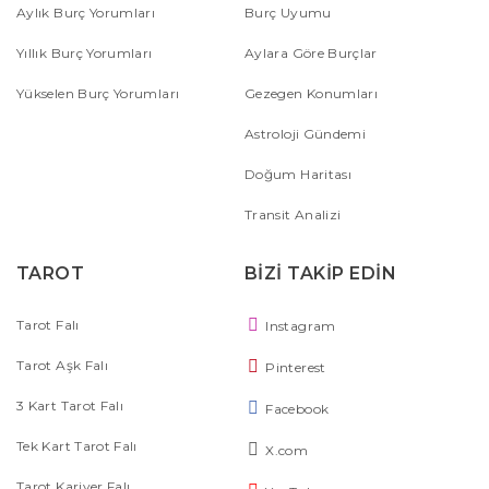
Aylık Burç Yorumları
Burç Uyumu
Yıllık Burç Yorumları
Aylara Göre Burçlar
Yükselen Burç Yorumları
Gezegen Konumları
Astroloji Gündemi
Doğum Haritası
Transit Analizi
TAROT
BİZİ TAKİP EDİN
Tarot Falı
Instagram
Tarot Aşk Falı
Pinterest
3 Kart Tarot Falı
Facebook
Tek Kart Tarot Falı
X.com
Tarot Kariyer Falı