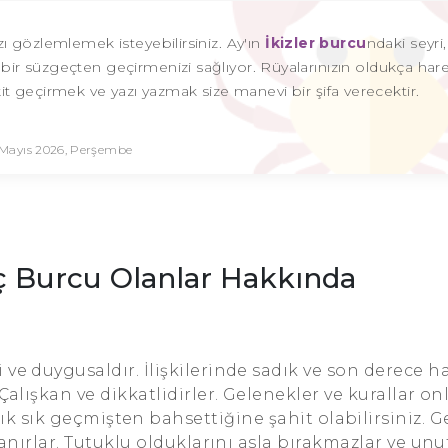
ı gözlemlemek isteyebilirsiniz. Ay'ın
İkizler burcu
ndaki seyri
bir süzgeçten geçirmenizi sağlıyor. Rüyalarınızın oldukça hare
t geçirmek ve yazı yazmak size manevi bir şifa verecektir.
 Mayıs 2026, Perşembe
ç Burcu Olanlar Hakkında
ve duygusaldır. İlişkilerinde sadık ve son derece ha
Çalışkan ve dikkatlidirler. Gelenekler ve kurallar onl
ık sık geçmişten bahsettiğine şahit olabilirsiniz. G
lanırlar. Tutuklu olduklarını asla bırakmazlar ve un