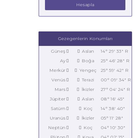
Hesapla
Gezegenlerin Konumları
Güneş
Aslan
14° 29' 33" R
Ay
Boğa
25° 46' 28" R
Merkür
Yengeç
25° 59' 42" R
Venüs
Terazi
00° 09' 34" R
Mars
İkizler
27° 04' 24" R
Jüpiter
Aslan
08° 16' 45"
Satürn
Koç
14° 38' 40"
Uranüs
İkizler
05° 11' 28"
Neptün
Koç
04° 10' 30"
Plüton
Kova
04° 02' 15"