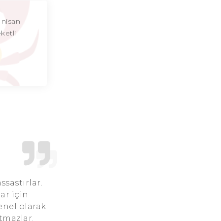
Yengeç Burcu Günü
, nisan
ketli
Yengeç Burcu Erkeği
Yengeç Burcu Kadını
Yengeç Burcu Tarzı
Yengeç Burcu Bedendeki Temsili
Yengeç Burcu Ünlüleri
Yengeç Burcu Anlaşabildiği Burçlar
Yengeç Burcu Anlaşamadığı Burçlar
ssastırlar.
Yengeç Burcu Olumlu Yönleri
ar için
enel olarak
Yengeç Burcu Olumsuz Yönleri
utmazlar.