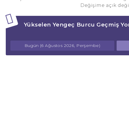
Değişime açık değil
Yükselen Yengeç Burcu Geçmiş Yo
Bugün (6 Ağustos 2026, Perşembe)