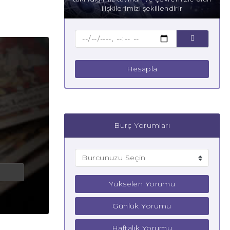
ilişkilerimizi şekillendirir
Hesapla
Burç Yorumları
Yükselen Yorumu
Günlük Yorumu
Haftalık Yorumu