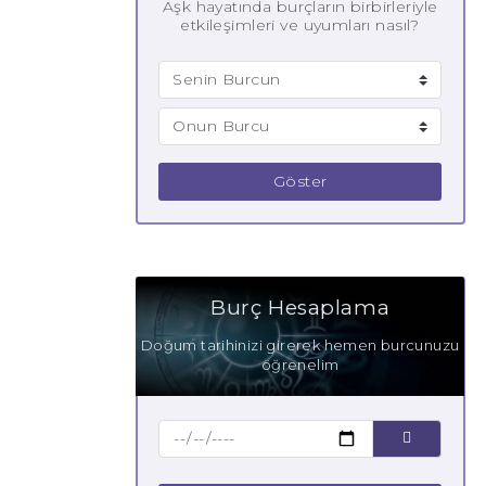
Aşk hayatında burçların birbirleriyle
etkileşimleri ve uyumları nasıl?
Göster
Burç Hesaplama
Doğum tarihinizi girerek hemen burcunuzu
öğrenelim