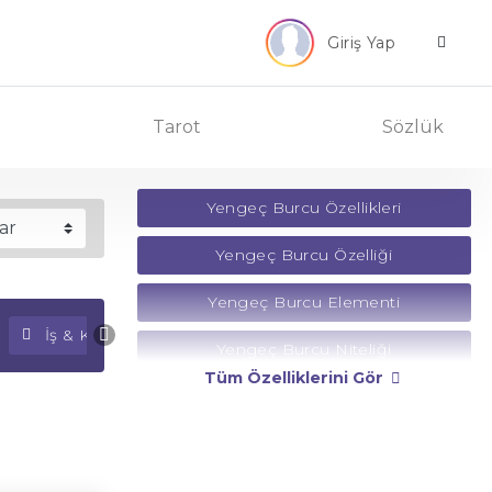
Giriş Yap
Tarot
Sözlük
Yengeç Burcu Özellikleri
Yengeç Burcu Özelliği
Yengeç Burcu Elementi
İş & Kariyer Falı
Para Falı
Yengeç Burcu Niteliği
Tüm Özelliklerini Gör
Yengeç Burcu Yönetici Gezegeni
Yengeç Burcu Rengi
Yengeç Burcu Taşı