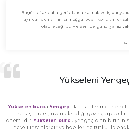
Bugün biraz daha geri planda kalmak ve iç dünyanız
ayından beri zihninizi meşgul eden konuları ruhsal 
olabileceği bu Perşembe günü, yalnız vaki
14
Yükseleni Yenge
Yükselen burc
u
Yengeç
olan kişiler merhametli 
Bu kişilerde güven eksikliği göze çarpabilir. 
önemlidir.
Yükselen burc
u yengeç olan birinin s
neşeli insanlardır ve hobilerine tutku ile bağ