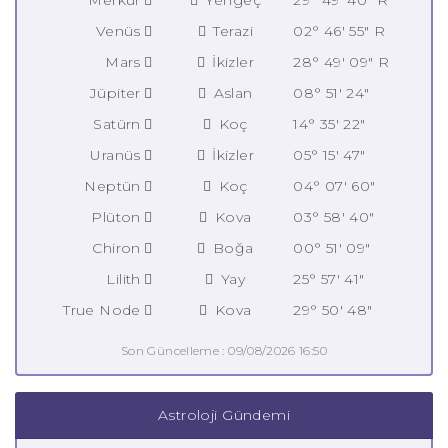
Venüs
Terazi
02° 46' 55" R
Mars
İkizler
28° 49' 09" R
Jüpiter
Aslan
08° 51' 24"
Satürn
Koç
14° 35' 22"
Uranüs
İkizler
05° 15' 47"
Neptün
Koç
04° 07' 60"
Plüton
Kova
03° 58' 40"
Chiron
Boğa
00° 51' 09"
Lilith
Yay
25° 57' 41"
True Node
Kova
29° 50' 48"
Son Güncelleme : 09/08/2026 16:50
Astroloji Gündemi