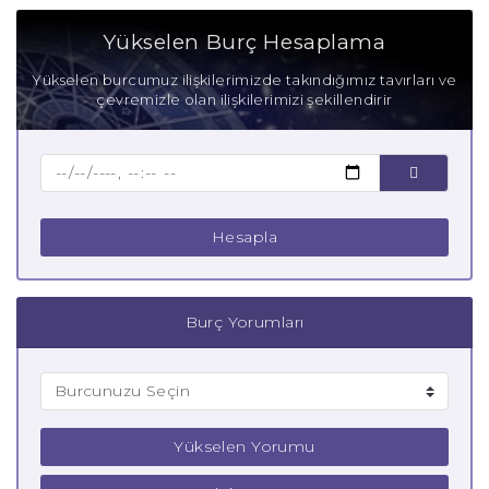
Aşık Yengeç Burcu
Yükselen Burç Hesaplama
Anne Yengeç Burcu
Yükselen burcumuz ilişkilerimizde takındığımız tavırları ve
çevremizle olan ilişkilerimizi şekillendirir
Baba Yengeç Burcu
Çocuk Yengeç Burcu
Hesapla
Burç Yorumları
Yükselen Yorumu