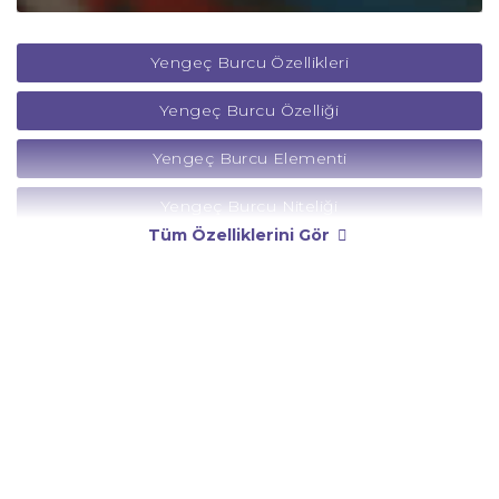
Yengeç Burcu Özellikleri
Yengeç Burcu Özelliği
Yengeç Burcu Elementi
Yengeç Burcu Niteliği
Tüm Özelliklerini Gör
Yengeç Burcu Yönetici Gezegeni
Yengeç Burcu Rengi
Yengeç Burcu Taşı
Yengeç Burcu Günü
Yengeç Burcu Erkeği
Yengeç Burcu Kadını