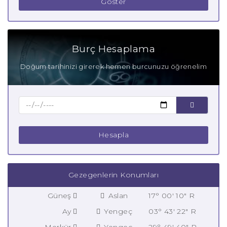
Göster
Burç Hesaplama
Doğum tarihinizi girerek hemen burcunuzu öğrenelim
Hesapla
Gezegenlerin Konumları
Güneş
Aslan
17° 00' 10" R
Ay
Yengeç
03° 43' 22" R
Merkür
Yengeç
29° 49' 40" R