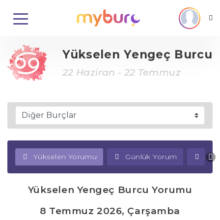
Yükselen Yengeç Burcu
22 Haziran - 22 Temmuz
Yükselen Yorumu
Günlük Yorum
Haf
Yükselen Yengeç Burcu Yorumu
8 Temmuz 2026, Çarşamba