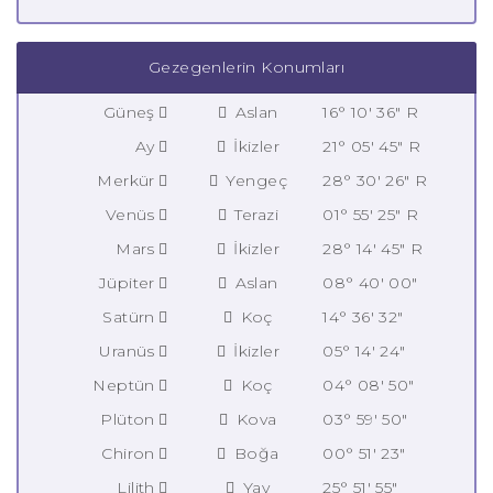
Gezegenlerin Konumları
Güneş
Aslan
16° 10' 36" R
Ay
İkizler
21° 05' 45" R
Merkür
Yengeç
28° 30' 26" R
Venüs
Terazi
01° 55' 25" R
Mars
İkizler
28° 14' 45" R
Jüpiter
Aslan
08° 40' 00"
Satürn
Koç
14° 36' 32"
Uranüs
İkizler
05° 14' 24"
Neptün
Koç
04° 08' 50"
Plüton
Kova
03° 59' 50"
Chiron
Boğa
00° 51' 23"
Lilith
Yay
25° 51' 55"