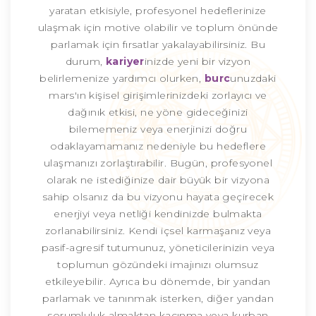
yaratan etkisiyle, profesyonel hedeflerinize
ulaşmak için motive olabilir ve toplum önünde
parlamak için fırsatlar yakalayabilirsiniz. Bu
durum,
kariyer
inizde yeni bir vizyon
belirlemenize yardımcı olurken,
burc
unuzdaki
mars'ın kişisel girişimlerinizdeki zorlayıcı ve
dağınık etkisi, ne yöne gideceğinizi
bilememeniz veya enerjinizi doğru
odaklayamamanız nedeniyle bu hedeflere
ulaşmanızı zorlaştırabilir. Bugün, profesyonel
olarak ne istediğinize dair büyük bir vizyona
sahip olsanız da bu vizyonu hayata geçirecek
enerjiyi veya netliği kendinizde bulmakta
zorlanabilirsiniz. Kendi içsel karmaşanız veya
pasif-agresif tutumunuz, yöneticilerinizin veya
toplumun gözündeki imajınızı olumsuz
etkileyebilir. Ayrıca bu dönemde, bir yandan
parlamak ve tanınmak isterken, diğer yandan
sorumluluk almaktan kaçınma veya kurban