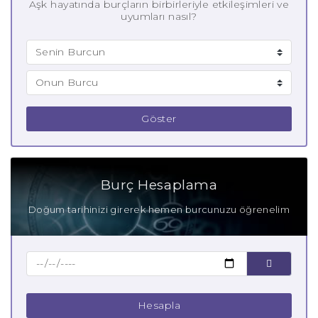
Aşk hayatında burçların birbirleriyle etkileşimleri ve
uyumları nasıl?
Göster
Burç Hesaplama
Doğum tarihinizi girerek hemen burcunuzu öğrenelim
Hesapla