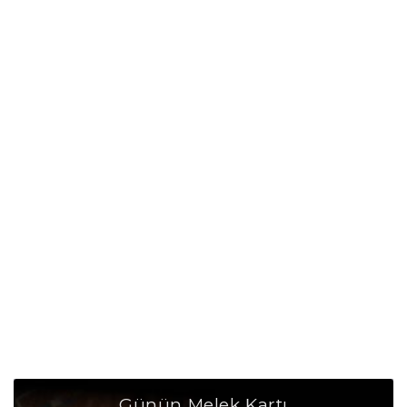
Balık Burcu Taşı
Balık Burcu Günü
Balık Burcu Erkeği
Balık Burcu Kadını
Balık Burcu Tarzı
Balık Burcu Bedendeki Temsili
Balık Burcu Ünlüleri
Balık Burcu Anlaşabildiği Burçlar
Balık Burcu Anlaşamadığı Burçlar
Balık Burcu Olumlu Yönleri
Günün Melek Kartı