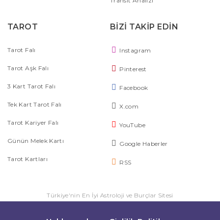
Transit Analizi
TAROT
BİZİ TAKİP EDİN
Tarot Falı
Instagram
Tarot Aşk Falı
Pinterest
3 Kart Tarot Falı
Facebook
Tek Kart Tarot Falı
X.com
Tarot Kariyer Falı
YouTube
Günün Melek Kartı
Google Haberler
Tarot Kartları
RSS
Türkiye'nin En İyi Astroloji ve Burçlar Sitesi