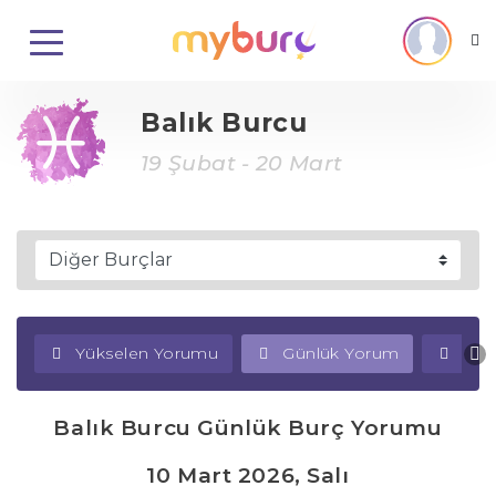
Balık Burcu
19 Şubat - 20 Mart
Yükselen Yorumu
Günlük Yorum
Haf
Balık Burcu Günlük Burç Yorumu
10 Mart 2026, Salı