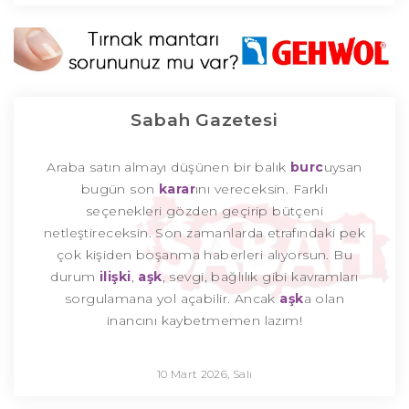
Sabah Gazetesi
Araba satın almayı düşünen bir balık
burc
uysan
bugün son
karar
ını vereceksin. Farklı
seçenekleri gözden geçirip bütçeni
netleştireceksin. Son zamanlarda etrafındaki pek
çok kişiden boşanma haberleri alıyorsun. Bu
durum
ilişki
,
aşk
, sevgi, bağlılık gibi kavramları
sorgulamana yol açabilir. Ancak
aşk
a olan
inancını kaybetmemen lazım!
10 Mart 2026, Salı