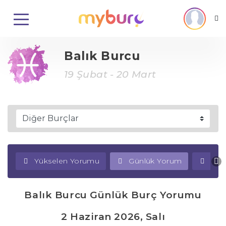
Balık Burcu
19 Şubat - 20 Mart
Yükselen Yorumu
Günlük Yorum
Haf
Balık Burcu Günlük Burç Yorumu
2 Haziran 2026, Salı