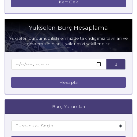
Kart Çek
Balık Burcu Zayıf Yanları
Aşık Balık Burcu
Yükselen Burç Hesaplama
Anne Balık Burcu
Yükselen burcumuz ilişkilerimizde takındığımız tavırları ve
çevremizle olan ilişkilerimizi şekillendirir
Baba Balık Burcu
Çocuk Balık Burcu
Hesapla
Burç Yorumları