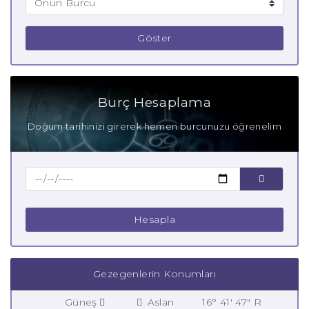
Göster
Burç Hesaplama
Doğum tarihinizi girerek hemen burcunuzu öğrenelim
Hesapla
Gezegenlerin Konumları
Güneş
Aslan
16° 41' 47" R