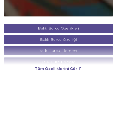
Balık Burcu Özellikleri
Balık Burcu Özelliği
Balık Burcu Elementi
Balık Burcu Niteliği
Tüm Özelliklerini Gör
Balık Burcu Yönetici Gezegeni
Balık Burcu Rengi
Balık Burcu Taşı
Balık Burcu Günü