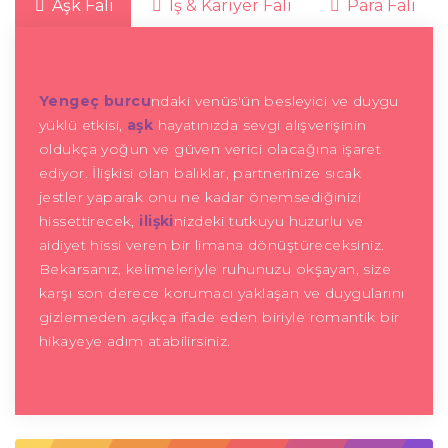
Aşk Falı
İş & Kariyer Falı
Para Falı
Yengeç burcu
ndaki venüs'ün besleyici ve duygu
yüklü etkisi,
aşk
hayatınızda sevgi alışverişinin
oldukça yoğun ve güven verici olacağına işaret
ediyor. İlişkisi olan balıklar, partnerinize sıcak
jestler yaparak onu ne kadar önemsediğinizi
hissettirecek,
ilişki
nizdeki tutkuyu huzurlu ve
aidiyet hissi veren bir limana dönüştüreceksiniz.
Bekarsanız, kelimeleriyle ruhunuzu okşayan, size
karşı son derece korumacı yaklaşan ve duygularını
gizlemeden açıkça ifade eden biriyle romantik bir
hikayeye adım atabilirsiniz.