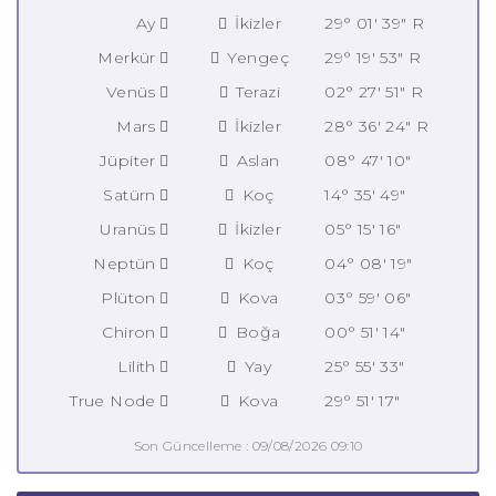
Ay
İkizler
29° 01' 39" R
Merkür
Yengeç
29° 19' 53" R
Venüs
Terazi
02° 27' 51" R
Mars
İkizler
28° 36' 24" R
Jüpiter
Aslan
08° 47' 10"
Satürn
Koç
14° 35' 49"
Uranüs
İkizler
05° 15' 16"
Neptün
Koç
04° 08' 19"
Plüton
Kova
03° 59' 06"
Chiron
Boğa
00° 51' 14"
Lilith
Yay
25° 55' 33"
True Node
Kova
29° 51' 17"
Son Güncelleme : 09/08/2026 09:10