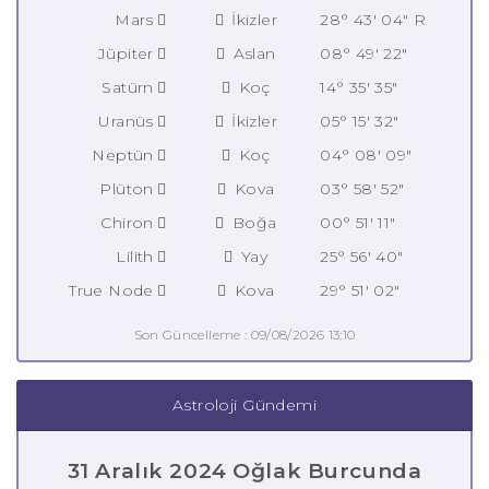
Mars
İkizler
28° 43' 04" R
Jüpiter
Aslan
08° 49' 22"
Satürn
Koç
14° 35' 35"
Uranüs
İkizler
05° 15' 32"
Neptün
Koç
04° 08' 09"
Plüton
Kova
03° 58' 52"
Chiron
Boğa
00° 51' 11"
Lilith
Yay
25° 56' 40"
True Node
Kova
29° 51' 02"
Son Güncelleme : 09/08/2026 13:10
Astroloji Gündemi
31 Aralık 2024 Oğlak Burcunda