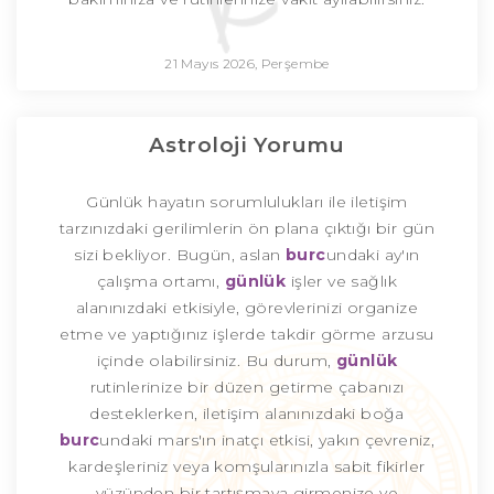
21 Mayıs 2026, Perşembe
Astroloji Yorumu
Günlük hayatın sorumlulukları ile iletişim
tarzınızdaki gerilimlerin ön plana çıktığı bir gün
sizi bekliyor. Bugün, aslan
burc
undaki ay'ın
çalışma ortamı,
günlük
işler ve sağlık
alanınızdaki etkisiyle, görevlerinizi organize
etme ve yaptığınız işlerde takdir görme arzusu
içinde olabilirsiniz. Bu durum,
günlük
rutinlerinize bir düzen getirme çabanızı
desteklerken, iletişim alanınızdaki boğa
burc
undaki mars'ın inatçı etkisi, yakın çevreniz,
kardeşleriniz veya komşularınızla sabit fikirler
yüzünden bir tartışmaya girmenize ve