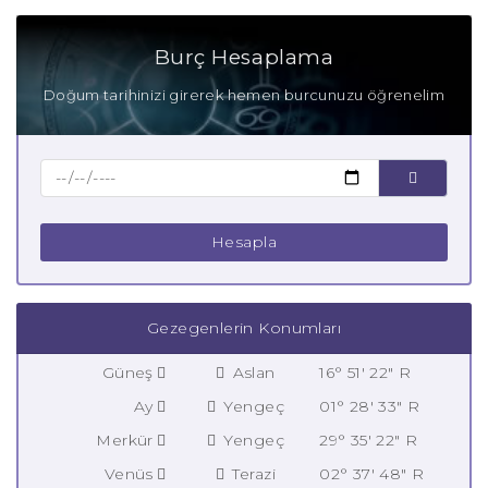
Burç Hesaplama
Doğum tarihinizi girerek hemen burcunuzu öğrenelim
Hesapla
Gezegenlerin Konumları
Güneş
Aslan
16° 51' 22" R
Ay
Yengeç
01° 28' 33" R
Merkür
Yengeç
29° 35' 22" R
Venüs
Terazi
02° 37' 48" R