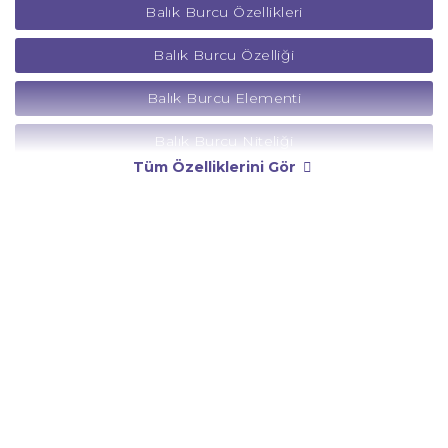
Balık Burcu Özellikleri
Balık Burcu Özelliği
Balık Burcu Elementi
Balık Burcu Niteliği
Tüm Özelliklerini Gör
Balık Burcu Yönetici Gezegeni
Balık Burcu Rengi
Balık Burcu Taşı
Balık Burcu Günü
Balık Burcu Erkeği
Balık Burcu Kadını
Balık Burcu Tarzı