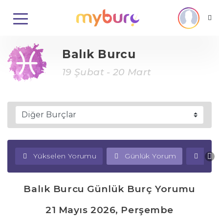
Balık Burcu
19 Şubat - 20 Mart
Yükselen Yorumu
Günlük Yorum
Haf
Balık Burcu Günlük Burç Yorumu
21 Mayıs 2026, Perşembe