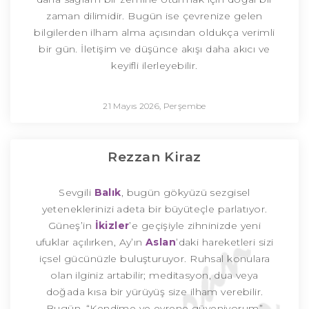
zaman dilimidir. Bugün ise çevrenize gelen
bilgilerden ilham alma açısından oldukça verimli
bir gün. İletişim ve düşünce akışı daha akıcı ve
keyifli ilerleyebilir.
21 Mayıs 2026, Perşembe
Rezzan Kiraz
Sevgili
Balık
, bugün gökyüzü sezgisel
yeteneklerinizi adeta bir büyüteçle parlatıyor.
Güneş’in
İkizler
’e geçişiyle zihninizde yeni
ufuklar açılırken, Ay’ın
Aslan
’daki hareketleri sizi
içsel gücünüzle buluşturuyor. Ruhsal konulara
olan ilginiz artabilir; meditasyon, dua veya
doğada kısa bir yürüyüş size ilham verebilir.
Bugün, “Kendime ve evrene güveniyorum”