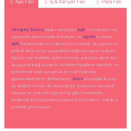
Aşk Falı
İş & Kariyer Falı
Para Falı
Yengeç burcu
ndaki venüs'ün
aşk
, romantizm ve
yaratıcılık alanınızdaki besleyici ve
uyum
lu etkisi,
aşk
hayatınızda son derece romantik, duygusal ve
şefkat dolu anlar yaşayabileceğinize işaret ediyor.
İlişkisi olan balıklar, partnerinizle aranızda derin bir
duygusal bağ kurabilir, birlikte hayallere dalabilir ve
birbirinize olan sevginizi en naif halinizle
gösterebilirsiniz. Bekarsanız,
burc
unuzdaki kuzey
ay düğümü'nün de desteğiyle, karşınıza sanatsal,
hassas ve size ruh eşinizmiş gibi hissettiren,
kadersel bir karşılaşma yaşama ihtimaliniz oldukça
yüksek görünüyor.