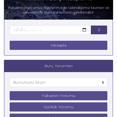
Anne Balık Burcu
Yükselen burcumuz ilişkilerimizde takındığımız tavırları ve
çevremizle olan ilişkilerimizi şekillendirir
Baba Balık Burcu
Çocuk Balık Burcu
Hesapla
Burç Yorumları
Yükselen Yorumu
Günlük Yorumu