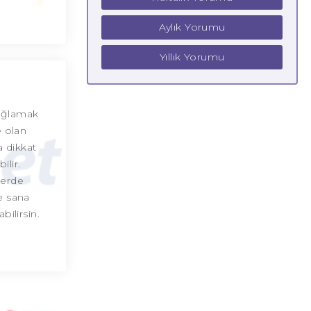
Aylık Yorumu
Yıllık Yorumu
sağlamak
e olan
a dikkat
ilir.
lerde
te sana
bilirsin.