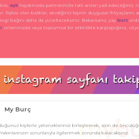
isi,
aşk
hayatınızda partnerinizle tatlı anıları yad edeceğiniz, 
lişkisi olan balıklar, sevdiğiniz kişinin duygusal ihtiyaçlarını 
evgi bağını daha da yücelteceksiniz. Bekarsanız, yay
burc
unda
r
ortamınızda veya toplumsal bir etkinlikte karşılaştığınız, vizyo
My Burç
unuz kişilerle yeteneklerinizi birleştirerek, sizin de öncülü
. Yakınlarınızın sorunlarıyla ilgilenmek zorunda kalacaksınız.