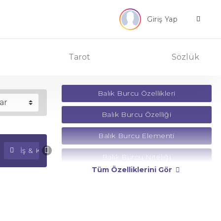
Giriş Yap
Tarot
Sözlük
Balık Burcu Özellikleri
Balık Burcu Özelliği
Balık Burcu Elementi
İş & Kariyer Falı
Para Falı
Balık Burcu Niteliği
Tüm Özelliklerini Gör
Balık Burcu Yönetici Gezegeni
Balık Burcu Rengi
Balık Burcu Taşı