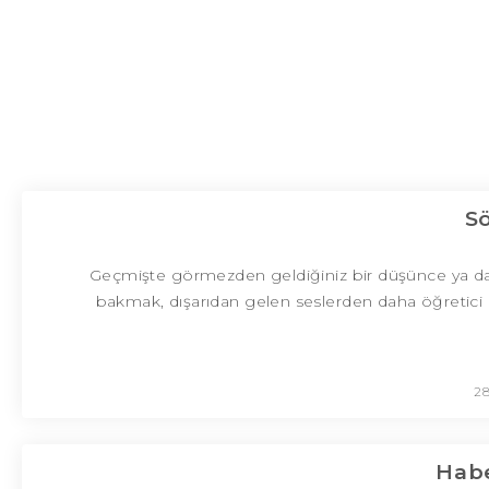
S
Geçmişte görmezden geldiğiniz bir düşünce ya da kiş
bakmak, dışarıdan gelen seslerden daha öğretici ol
28
Habe