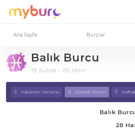
Ana Sayfa
Burçlar
Balık Burcu
19 Şubat - 20 Mart
Yükselen Yorumu
Günlük Yorum
Hafta
Balık Burc
28 Ha