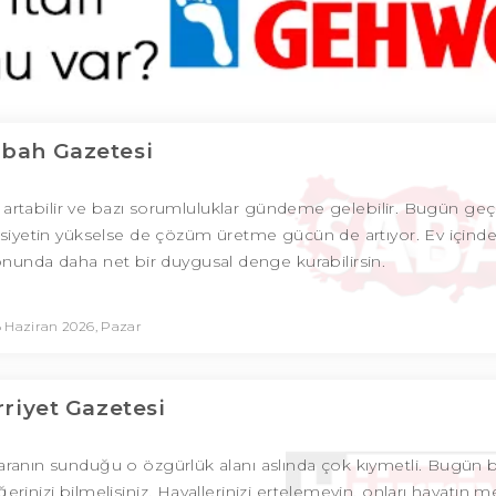
bah Gazetesi
lik artabilir ve bazı sorumluluklar gündeme gelebilir. Bugün ge
asiyetin yükselse de çözüm üretme gücün de artıyor. Ev içinde 
onunda daha net bir duygusal denge kurabilirsin.
 Haziran 2026, Pazar
riyet Gazetesi
 paranın sunduğu o özgürlük alanı aslında çok kıymetli. Bugün
erinizi bilmelisiniz. Hayallerinizi ertelemeyin, onları hayatın 