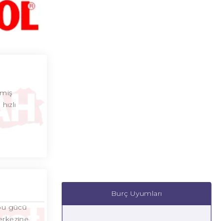
çmiş
hızlı
Burç Uyumları
 bu gücü
merkezine