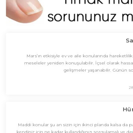
Sa
Mars’ın etkisiyle ev ve aile konularında hareketli
meseleler yeniden konuşulabilir. İçsel olarak hass
gelişmeler yaşanabilir. Günün s
28
Hür
Maddi konular şu an sizin için ikinci planda kalsa da
kendiniz için ne kadar kullandığınızı sorgulamalı ve değ