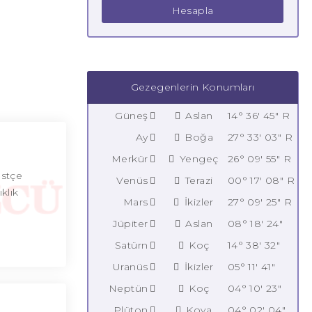
Hesapla
Gezegenlerin Konumları
Güneş
Aslan
14° 36' 45" R
Ay
Boğa
27° 33' 03" R
Merkür
Yengeç
26° 09' 55" R
üstçe
Venüs
Terazi
00° 17' 08" R
klık
Mars
İkizler
27° 09' 25" R
Jüpiter
Aslan
08° 18' 24"
Satürn
Koç
14° 38' 32"
Uranüs
İkizler
05° 11' 41"
Neptün
Koç
04° 10' 23"
Plüton
Kova
04° 02' 04"