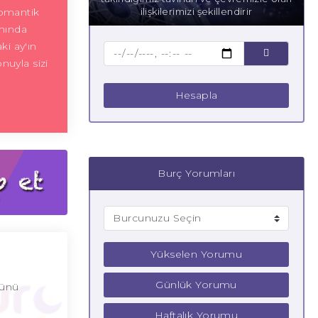
romantik
ilişkilerimizi şekillendirir
anında
ki ay'ın
nuyla sizi
Hesapla
Burç Yorumları
Yükselen Yorumu
Günlük Yorumu
ğünü
Haftalık Yorumu