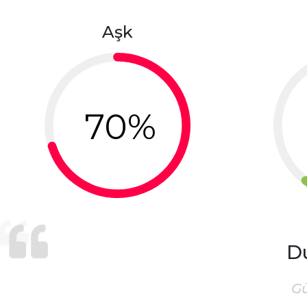
Aşk
70%
D
G