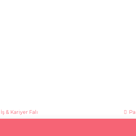
İş & Kariyer Falı
Par