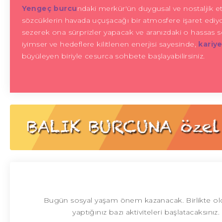
Yengeç burcu
ndaki merkür'ün duygusal ve nostaljik etk
sözcüklerin havada uçuşacağı bir atmosfere işaret ediyor. İ
sezerek ona sürprizler yapacak ve aranızdaki o hassas s
iyimser ve hedeflere kilitlenen enerjisi sayesinde,
kariye
büyüleyen biriyle cesurca sohbete başlayabilirsiniz.
Bugün sosyal yaşam önem kazanacak. Birlikte olduğ
yaptığınız bazı aktiviteleri başlatacaksınız