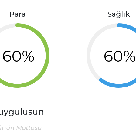
Para
Sağlık
60%
60
uygulusun
ünün Mottosu