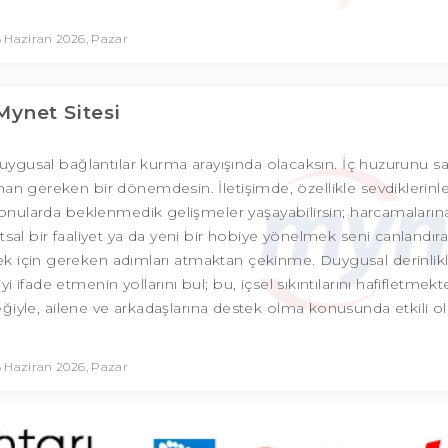
 Haziran 2026, Pazar
Mynet Sitesi
duygusal bağlantılar kurma arayışında olacaksın. İç huzurunu 
olman gereken bir dönemdesin. İletişimde, özellikle sevdiklerinl
konularda beklenmedik gelişmeler yaşayabilirsin; harcamaların
sal bir faaliyet ya da yeni bir hobiye yönelmek seni canlandırab
k için gereken adımları atmaktan çekinme. Duygusal derinlik
iyi ifade etmenin yollarını bul; bu, içsel sıkıntılarını hafifletmek
eğiyle, ailene ve arkadaşlarına destek olma konusunda etkili ola
 Haziran 2026, Pazar