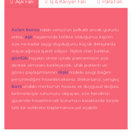
Aşk Falı
İş & Kariyer Falı
Para Falı
Aslan burcu
ndaki venüs'ün şefkatli ancak gururlu
etkisi,
aşk
hayatınızda birlikte olduğunuz kişinin
size ne kadar saygı duyduğunu küçük detaylarda
arayacağınıza işaret ediyor. İlişkisi olan balıklar,
günlük
hayatın stresi içinde partnerinizin size
destek olmasını bekleyecek, ufak jestlerin ve
görev paylaşımlarının
ilişki
nizdeki sevgi bağını
perçinlediğini hissedeceksiniz. Bekarsanız, yengeç
burc
undaki merkür'ün hassas ve duygusal doğası,
kelimeleriyle ruhunuzu okşayan, size kendinizi
güvende hissettirecek korumacı karakterde biriyle
tatlı bir sohbete başlamanıza yol açabilir.