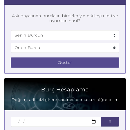
Aşk hayatında burçların birbirleriyle etkileşimleri ve
uyumları nasıl?
Göster
Burç Hesaplama
Doğum tarihinizi girerek hemen burcunuzu öğrenelim