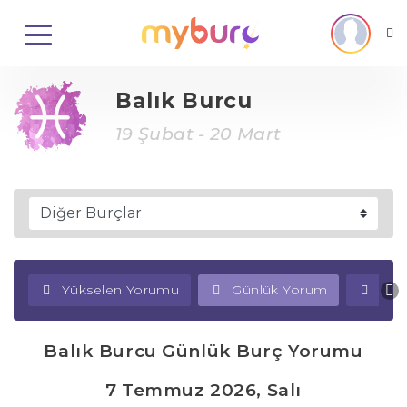
Balık Burcu
19 Şubat - 20 Mart
Yükselen Yorumu
Günlük Yorum
Haf
Balık Burcu Günlük Burç Yorumu
7 Temmuz 2026, Salı