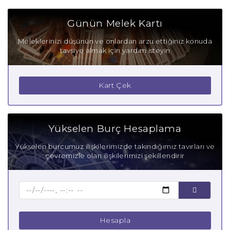
Balık Burcu Olumlu Yönleri
Günün Melek Kartı
Balık Burcu Olumsuz Yönleri
Meleklerinizi düşünün ve onlardan arzu ettiğiniz konuda
tavsiye almak için yardım isteyin
Balık Burcu Gizli Tutkuları
Balık Burcu Güçlü Yanları
Kart Çek
Balık Burcu Zayıf Yanları
Aşık Balık Burcu
Yükselen Burç Hesaplama
Anne Balık Burcu
Yükselen burcumuz ilişkilerimizde takındığımız tavırları ve
çevremizle olan ilişkilerimizi şekillendirir
Baba Balık Burcu
Çocuk Balık Burcu
Hesapla