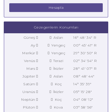
Hesapla
Gezegenlerin Konumları
Güneş
Aslan
16° 48' 34" R
Ay
Yengeç
00° 45' 41" R
Merkür
Yengeç
29° 30' 50" R
Venüs
Terazi
02° 34' 54" R
Mars
İkizler
28° 41' 07" R
Jüpiter
Aslan
08° 48' 44"
Satürn
Koç
14° 35' 39"
Uranüs
İkizler
05° 15' 28"
Neptün
Koç
04° 08' 12"
Plüton
Kova
03° 58' 56"