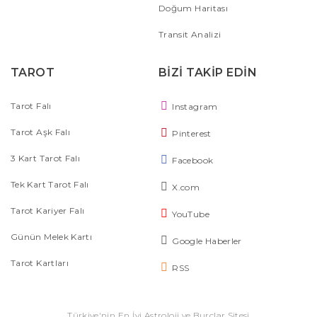
Doğum Haritası
Transit Analizi
TAROT
BİZİ TAKİP EDİN
Tarot Falı
Instagram
Tarot Aşk Falı
Pinterest
3 Kart Tarot Falı
Facebook
Tek Kart Tarot Falı
X.com
Tarot Kariyer Falı
YouTube
Günün Melek Kartı
Google Haberler
Tarot Kartları
RSS
Türkiye'nin En İyi Astroloji ve Burçlar Sitesi