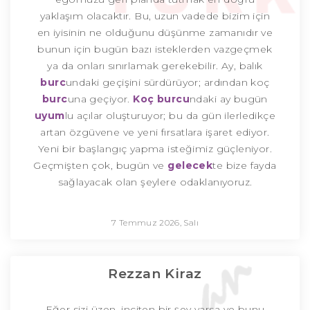
yaklaşım olacaktır. Bu, uzun vadede bizim için
en iyisinin ne olduğunu düşünme zamanıdır ve
bunun için bugün bazı isteklerden vazgeçmek
ya da onları sınırlamak gerekebilir. Ay, balık
burc
undaki geçişini sürdürüyor; ardından koç
burc
una geçiyor.
Koç burcu
ndaki ay bugün
uyum
lu açılar oluşturuyor; bu da gün ilerledikçe
artan özgüvene ve yeni fırsatlara işaret ediyor.
Yeni bir başlangıç yapma isteğimiz güçleniyor.
Geçmişten çok, bugün ve
gelecek
te bize fayda
sağlayacak olan şeylere odaklanıyoruz.
7 Temmuz 2026, Salı
Rezzan Kiraz
Eğer sizi üzen, inciten bir şey varsa ve bunu