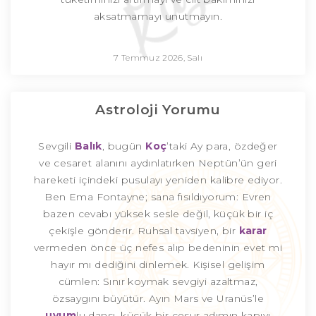
aksatmamayı unutmayın.
7 Temmuz 2026, Salı
Astroloji Yorumu
Sevgili
Balık
, bugün
Koç
’taki Ay para, özdeğer
ve cesaret alanını aydınlatırken Neptün’ün geri
hareketi içindeki pusulayı yeniden kalibre ediyor.
Ben Ema Fontayne; sana fısıldıyorum: Evren
bazen cevabı yüksek sesle değil, küçük bir iç
çekişle gönderir. Ruhsal tavsiyen, bir
karar
vermeden önce üç nefes alıp bedeninin evet mi
hayır mı dediğini dinlemek. Kişisel gelişim
cümlen: Sınır koymak sevgiyi azaltmaz,
özsaygını büyütür. Ayın Mars ve Uranüs’le
uyum
lu dansı, küçük bir cesur adımın kapıyı