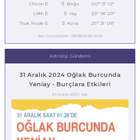
Chiron
Boğa
00° 51' 12"
Lilith
Yay
25° 56' 20"
True Node
Kova
29° 51' 06"
Son Güncelleme : 09/08/2026 12:00
Astroloji Gündemi
31 Aralık 2024 Oğlak Burcunda
Yeniay - Burçlara Etkileri
24 Aralık 2024, Salı