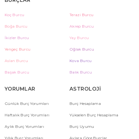
BURÇLAR
Koç Burcu
Terazi Burcu
Boğa Burcu
Akrep Burcu
İkizler Burcu
Yay Burcu
Yengeç Burcu
Oğlak Burcu
Aslan Burcu
Kova Burcu
Başak Burcu
Balık Burcu
YORUMLAR
ASTROLOJİ
Günlük Burç Yorumları
Burç Hesaplama
Haftalık Burç Yorumları
Yükselen Burç Hesaplama
Aylık Burç Yorumları
Burç Uyumu
Yıllık Burç Yorumları
Aylara Göre Burçlar