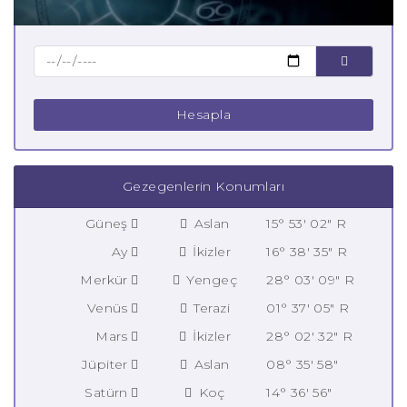
Hesapla
Gezegenlerin Konumları
Güneş
Aslan
15° 53' 02" R
Ay
İkizler
16° 38' 35" R
Merkür
Yengeç
28° 03' 09" R
Venüs
Terazi
01° 37' 05" R
Mars
İkizler
28° 02' 32" R
Jüpiter
Aslan
08° 35' 58"
Satürn
Koç
14° 36' 56"