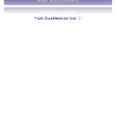
İkizler Burcu Elementi
İkizler Burcu Niteliği
Tüm Özelliklerini Gör
İkizler Burcu Yönetici Gezegeni
İkizler Burcu Rengi
İkizler Burcu Taşı
İkizler Burcu Günü
İkizler Burcu Erkeği
İkizler Burcu Kadını
İkizler Burcu Tarzı
İkizler Burcu Bedendeki Temsili
İkizler Burcu Ünlüleri