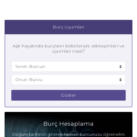
Burç Uyumları
Aşk hayatında burçların birbirleriyle etkileşimleri ve
uyumları nasıl?
Göster
Burç Hesaplama
Doğum tarihinizi girerek hemen burcunuzu öğrenelim