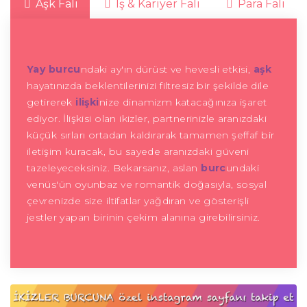
Aşk Falı
İş & Kariyer Falı
Para Falı
Yay burcu
ndaki ay'ın dürüst ve hevesli etkisi,
aşk
hayatınızda beklentilerinizi filtresiz bir şekilde dile
getirerek
ilişki
nize dinamizm katacağınıza işaret
ediyor. İlişkisi olan ikizler, partnerinizle aranızdaki
küçük sırları ortadan kaldırarak tamamen şeffaf bir
iletişim kuracak, bu sayede aranızdaki güveni
tazeleyeceksiniz. Bekarsanız, aslan
burc
undaki
venüs'ün oyunbaz ve romantik doğasıyla, sosyal
çevrenizde size iltifatlar yağdıran ve gösterişli
jestler yapan birinin çekim alanına girebilirsiniz.