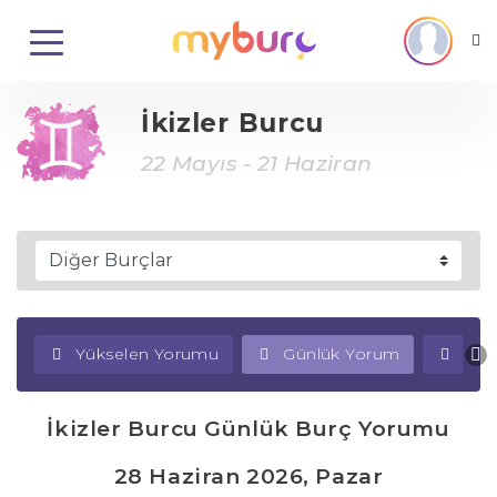
İkizler Burcu
22 Mayıs - 21 Haziran
Yükselen Yorumu
Günlük Yorum
Haf
İkizler Burcu Günlük Burç Yorumu
28 Haziran 2026, Pazar