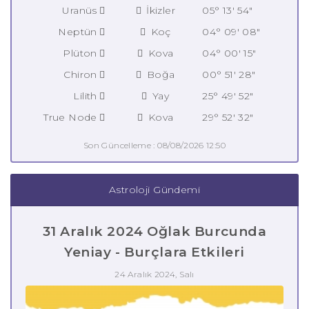
Uranüs
İkizler
05° 13' 54"
Neptün
Koç
04° 09' 08"
Plüton
Kova
04° 00' 15"
Chiron
Boğa
00° 51' 28"
Lilith
Yay
25° 49' 52"
True Node
Kova
29° 52' 32"
Son Güncelleme : 08/08/2026 12:50
Astroloji Gündemi
31 Aralık 2024 Oğlak Burcunda
Yeniay - Burçlara Etkileri
24 Aralık 2024, Salı