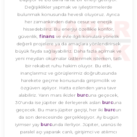
Değişiklikler yapmak ve iyileştirmelerde
bulunmak konusunda hevesli oluyoruz. Ayrıca
her zamankinden daha cesur ve enerjik
hissedebiliriz. Bu enerjiyi özellikle konfor,
güvenlik,
finans
ve evle ilgili konulara yönelik
değerli projelere ya da amaçlara yönlendirirsek
büyük fayda sağlayabiliriz. Daha fazla açılmak ve
yeni meydan okumalar üstlenmek isterken, tatlı
bir rekabet ruhu hakim oluyor. Bu etki,
inançlarımız ve görüşlerimiz doğrultusunda
harekete geçme konusunda girişimcilik ve
özgüven aşılıyor. Hatta ezilenden yana tavır
alabiliriz. Yarın mars ikizler
burc
una geçecek,
30'unda ise jüpiter de ilerleyerek aslan
burc
una
geçecek. Bu mars-jüpiter geçişi, her iki
burc
un
da son derecesinde gerçekleşiyor. Ay bugün
iyimser yay
burc
unda ilerliyor. Jüpiter, uranüs ile
paralel açı yaparak canlı, girişimci ve atılımcı