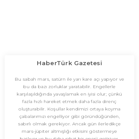
HaberTürk Gazetesi
Bu sabah mars, satürn ile yarı kare açı yapıyor ve
bu da bazı zorluklar yaratabilir. Engellerle
karşılaşıldığında yavaşlamak en iyisi olur; çünkü
fazla hızlı hareket etmek daha fazla direnç
oluşturabilir. Koşullar kendimizi ortaya koyma
çabalarımızı engelliyor gibi göründüğünden,
sabırlı olmak gerekiyor. Ancak gün ilerledikçe
mars-jüpiter altmışlığı etkisini göstermeye
başlıyor ve bu daha rahat bir enerji getiriyor.