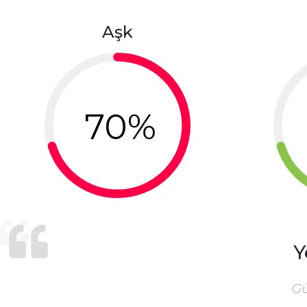
Aşk
70%
Y
G