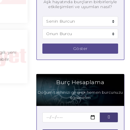
Aşk hayatında burçların birbirleriyle
etkileşimleri ve uyumları nasıl?
Göster
ili, yeni
bilir.
Burç Hesaplama
Doğum tarihinizi girerek hemen burcunuzu
öğrenelim