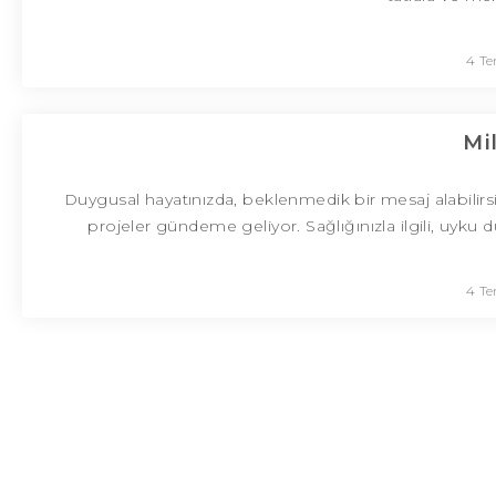
4 T
Mi
Duygusal hayatınızda, beklenmedik bir mesaj alabilirsiniz. 
projeler gündeme geliyor. Sağlığınızla ilgili, uyku d
4 T