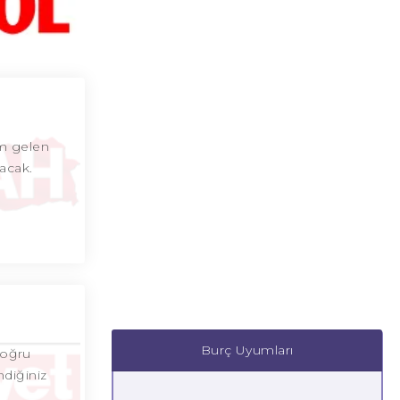
am gelen
acak.
Burç Uyumları
doğru
ndiğiniz