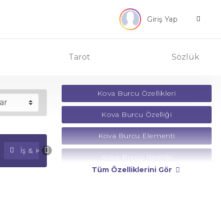
Giriş Yap
Tarot
Sözlük
Kova Burcu Özellikleri
Kova Burcu Özelliği
Kova Burcu Elementi
İş & Kariyer Falı
Para Falı
Kova Burcu Niteliği
Tüm Özelliklerini Gör
Kova Burcu Yönetici Gezegeni
Kova Burcu Rengi
Kova Burcu Taşı