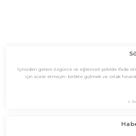
S
İçinizden geleni özgürce ve eğlenceli şekilde ifade et
için acele etmeyin; birlikte gülmek ve ortak hevesle
4 T
Habe