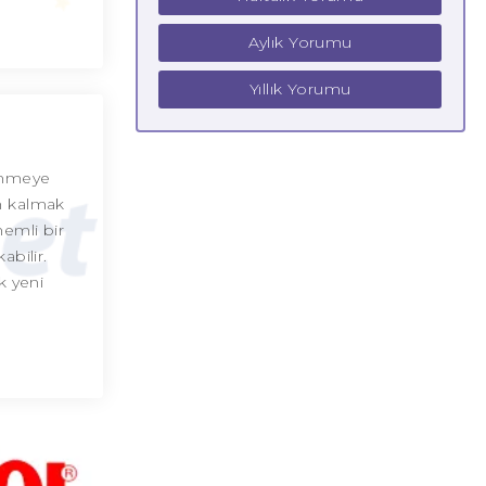
Aylık Yorumu
Yıllık Yorumu
şünmeye
in kalmak
nemli bir
abilir.
ak yeni