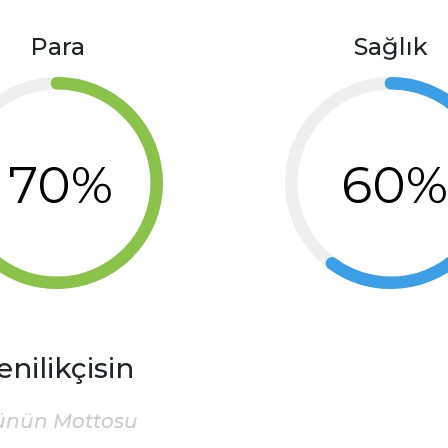
Para
Sağlık
70%
60
enilikçisin
ünün Mottosu