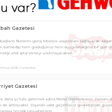
bah Gazetesi
 bağlantı fikirlerini geniş kitlelere ulaştırmanı sağlayacak. Akş
nızdan bahsedip hem güldüğünüz hem duygulandığınız bir gün ol
boneliği artık iptal etmeyi unutmayacaksın.
emmuz 2026, Cumartesi
riyet Gazetesi
e daha iyi hale getirmek adına fikirler üretebilirsiniz. Zamanı 
i de arttıracaktır. Dışarıda vakit geçirmeniz gerektiğinde güve
anlara öncelik tanıyabilirsiniz.