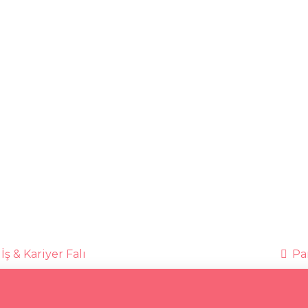
İş & Kariyer Falı
Par