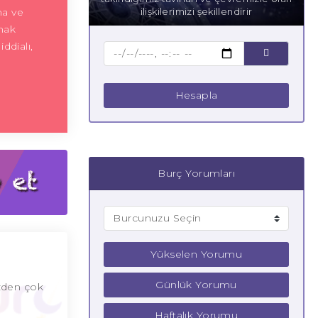
ma ve
ilişkilerimizi şekillendirir
amak
ddialı,
Hesapla
Burç Yorumları
Yükselen Yorumu
Günlük Yorumu
izden çok
Haftalık Yorumu