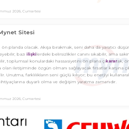
emmuz 2026, Cumartesi
Mynet Sitesi
 ön planda olacak. Akışa bırakmak, seni daha da yaratıcı dü
eyebilir; bazı
ilişki
lerdeki belirsizlikler canını sıkabilir, ama sak
bilir, toplumsal konulardaki hassasiyetini ön plana çı
karar
ak, ö
 olan iletişiminde özgün olmanı sağlayacak fırsatlar karşına çık
lir. Unutma, farklılıkların seni güçlü kılıyor; bu enerjiyi kullanar
n ihtiyaçlarına duyarlı olma ve değişim yaratma zamanıdır.
emmuz 2026, Cumartesi