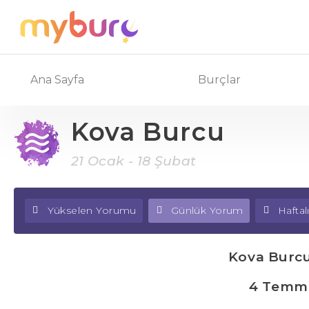
Ana Sayfa
Burçlar
Kova Burcu
21 Ocak - 18 Şubat
Yükselen Yorumu
Günlük Yorum
Hafta
Kova Burc
4 Temmu