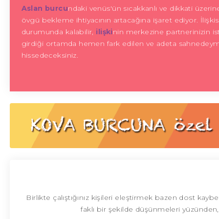
Aslan burcu
ndaki venüs'ün sıcakkanlı ve dikkati üzerin
övgü bekleme ihtiyacının artacağına işaret ediyor. İlişkisi
durumunda kalabilir,
ilişki
nin merkezine partnerinizin ist
girdiği ortamda hemen fark edilen ve adeta sahnedeymiş
hissedeceksiniz.
Birlikte çalıştığınız kişileri eleştirmek bazen dost ka
faklı bir şekilde düşünmeleri yüzünden,