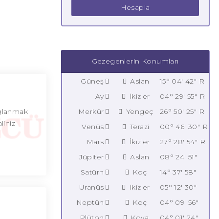
Hesapla
Gezegenlerin Konumları
Güneş
Aslan
15° 04' 42" R
Ay
İkizler
04° 29' 55" R
ağlanmak
Merkür
Yengeç
26° 50' 25" R
liniz
Venüs
Terazi
00° 46' 30" R
Mars
İkizler
27° 28' 54" R
Jüpiter
Aslan
08° 24' 51"
Satürn
Koç
14° 37' 58"
Uranüs
İkizler
05° 12' 30"
Neptün
Koç
04° 09' 56"
Plüton
Kova
04° 01' 24"