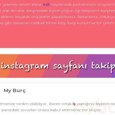
e çekmeyi seven etkisi,
aşk
hayatınızda partnerinizin onaylan
 olan kovalar, karşınızdaki kişinin yoğun ilgi taleplerini karşıl
eklerini koyarak ona jestler yapabilirsiniz. Bekarsanız, oldukça i
 gibi davranan cazibeli birine karşı karşı konulmaz bir çekim
My Burç
ybetmenize neden olabiliyor. Bazen ortak
iş
yaptığınız kişilerin s
 aranızdaki sorunları onlara kabul ettirmeniz zor oluyor.