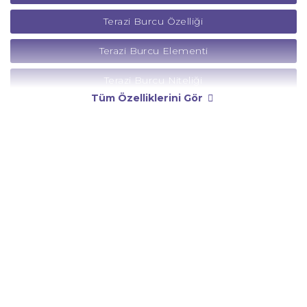
Terazi Burcu Özelliği
Terazi Burcu Elementi
Terazi Burcu Niteliği
Tüm Özelliklerini Gör
Terazi Burcu Yönetici Gezegeni
Terazi Burcu Rengi
Terazi Burcu Taşı
Terazi Burcu Günü
Terazi Burcu Erkeği
Terazi Burcu Kadını
Terazi Burcu Tarzı