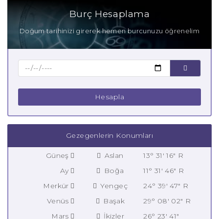
Burç Hesaplama
Doğum tarihinizi girerek hemen burcunuzu öğrenelim
Hesapla
Gezegenlerin Konumları
Güneş
Aslan
13° 31' 16" R
Ay
Boğa
11° 31' 46" R
Merkür
Yengeç
24° 39' 47" R
Venüs
Başak
29° 08' 02" R
Mars
İkizler
26° 23' 41"