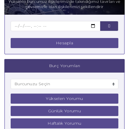
Yükselen burcumuz ilişkilerimizde takındığımız tavırları ve
çevremizle olan ilişkilerimizi şekillendirir
Baba Terazi Burcu
Çocuk Terazi Burcu
Hesapla
Burç Yorumları
Yükselen Yorumu
Günlük Yorumu
Haftalık Yorumu