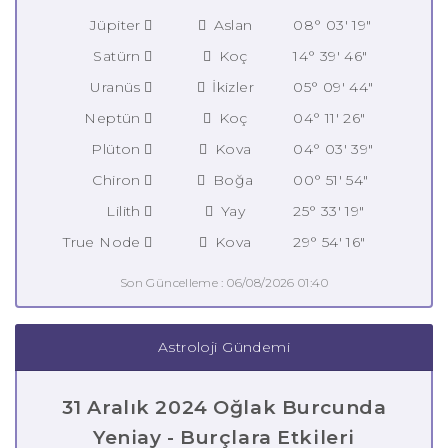
Jüpiter
Aslan
08° 03' 19"
Satürn
Koç
14° 39' 46"
Uranüs
İkizler
05° 09' 44"
Neptün
Koç
04° 11' 26"
Plüton
Kova
04° 03' 39"
Chiron
Boğa
00° 51' 54"
Lilith
Yay
25° 33' 19"
True Node
Kova
29° 54' 16"
Son Güncelleme : 06/08/2026 01:40
Astroloji Gündemi
31 Aralık 2024 Oğlak Burcunda
Yeniay - Burçlara Etkileri