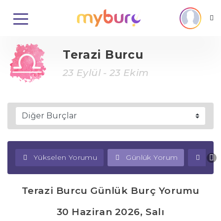
Terazi Burcu
23 Eylül - 23 Ekim
Yükselen Yorumu
Günlük Yorum
Haf
Terazi Burcu Günlük Burç Yorumu
30 Haziran 2026, Salı