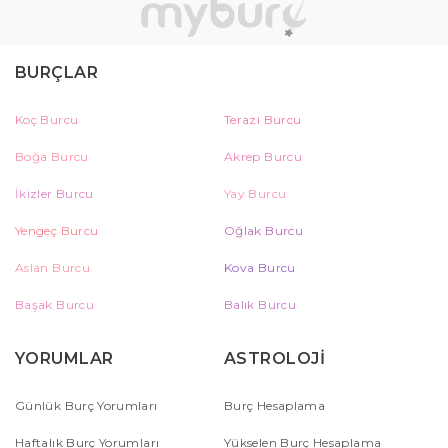
BURÇLAR
Koç Burcu
Terazi Burcu
Boğa Burcu
Akrep Burcu
İkizler Burcu
Yay Burcu
Yengeç Burcu
Oğlak Burcu
Aslan Burcu
Kova Burcu
Başak Burcu
Balık Burcu
YORUMLAR
ASTROLOJİ
Günlük Burç Yorumları
Burç Hesaplama
Haftalık Burç Yorumları
Yükselen Burç Hesaplama