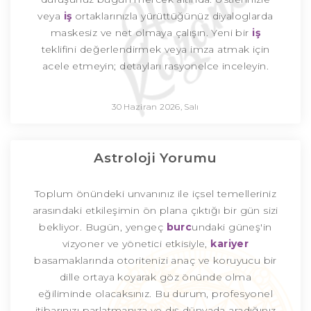
veya
iş
ortaklarınızla yürüttüğünüz diyaloglarda
maskesiz ve net olmaya çalışın. Yeni bir
iş
teklifini değerlendirmek veya imza atmak için
acele etmeyin; detayları rasyonelce inceleyin.
30 Haziran 2026, Salı
Astroloji Yorumu
Toplum önündeki unvanınız ile içsel temelleriniz
arasındaki etkileşimin ön plana çıktığı bir gün sizi
bekliyor. Bugün, yengeç
burc
undaki güneş'in
vizyoner ve yönetici etkisiyle,
kariyer
basamaklarında otoritenizi anaç ve koruyucu bir
dille ortaya koyarak göz önünde olma
eğiliminde olacaksınız. Bu durum, profesyonel
itibarınızı parlatmanıza ve dış dünyada aradığınız