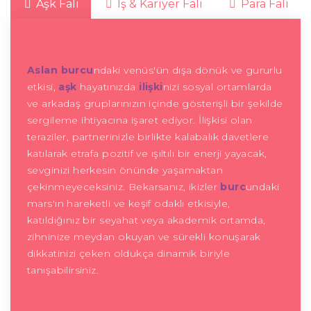
Aşk Falı
İş & Kariyer Falı
Para Falı
Aslan burcu
ndaki venüs'ün dışa dönük ve gururlu
etkisi,
aşk
hayatınızda
ilişki
nizi sosyal ortamlarda
ve arkadaş gruplarınızın içinde gösterişli bir şekilde
sergileme ihtiyacına işaret ediyor. İlişkisi olan
teraziler, partnerinizle birlikte kalabalık davetlere
katılarak etrafa pozitif ve ışıltılı bir enerji yayacak,
sevginizi herkesin önünde yaşamaktan
çekinmeyeceksiniz. Bekarsanız, ikizler
burc
undaki
mars'ın hareketli ve keşif odaklı etkisiyle,
katıldığınız bir seyahat veya akademik ortamda,
zihninize meydan okuyan ve sürekli konuşarak
dikkatinizi çeken oldukça dinamik biriyle
tanışabilirsiniz.