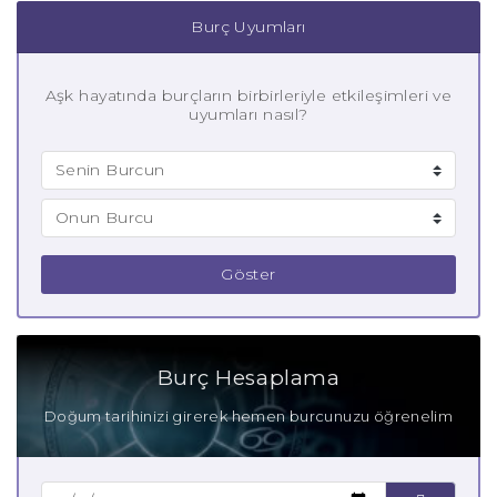
Burç Uyumları
Aşk hayatında burçların birbirleriyle etkileşimleri ve
uyumları nasıl?
Göster
Burç Hesaplama
Doğum tarihinizi girerek hemen burcunuzu öğrenelim