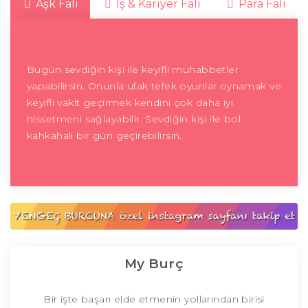
Aşk Falı
İş & Kariyer Falı
Para Falı
Bugün sevdiğin kişi ile keyifli muhabbetler
yapabilirsin. Onunla ufak tefek oyunlar oynamak ve
keyifli vakit geçirmek kendini çok daha iyi
hissetmeni sağlayabilir. Sevdiğin kişi ile bol
kahkahalı bir gün geçirebilirsin.
My Burç
Bir işte başarı elde etmenin yollarından birisi