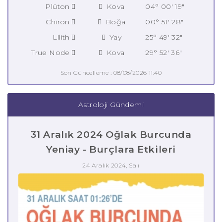
Plüton
Kova
04° 00' 19"
Chiron
Boğa
00° 51' 28"
Lilith
Yay
25° 49' 32"
True Node
Kova
29° 52' 36"
Son Güncelleme : 08/08/2026 11:40
Astroloji Gündemi
31 Aralık 2024 Oğlak Burcunda
Yeniay - Burçlara Etkileri
24 Aralık 2024, Salı