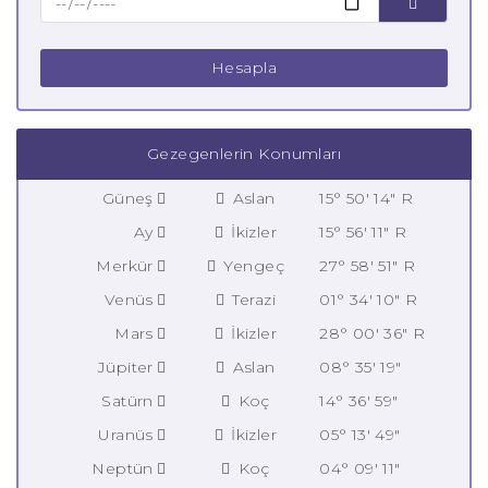
Hesapla
Gezegenlerin Konumları
Güneş
Aslan
15° 50' 14" R
Ay
İkizler
15° 56' 11" R
Merkür
Yengeç
27° 58' 51" R
Venüs
Terazi
01° 34' 10" R
Mars
İkizler
28° 00' 36" R
Jüpiter
Aslan
08° 35' 19"
Satürn
Koç
14° 36' 59"
Uranüs
İkizler
05° 13' 49"
Neptün
Koç
04° 09' 11"