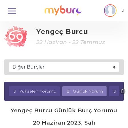
Yengeç Burcu
22 Haziran - 22 Temmuz
Yükselen Yorumu
Günlük Yorum
Haf
Yengeç Burcu Günlük Burç Yorumu
20 Haziran 2023, Salı