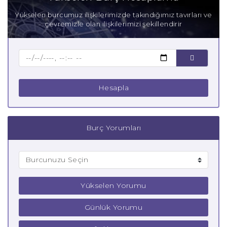
Anne Yengeç Burcu
Yükselen burcumuz ilişkilerimizde takındığımız tavırları ve
çevremizle olan ilişkilerimizi şekillendirir
Baba Yengeç Burcu
Çocuk Yengeç Burcu
Hesapla
Burç Yorumları
Yükselen Yorumu
Günlük Yorumu