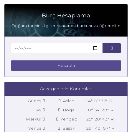
Burç Hesaplama
Doğum tarihinizi girerek hemen burcunuzu öğrenelim
Hesapla
Gezegenlerin Konumları
Güneş
Aslan
14° 01' 37" R
Ay
Boğa
18° 54' 28" R
Merkür
Yengeç
25° 20' 43" R
Venüs
Başak
29° 40' 07" R