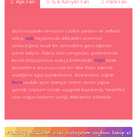
Aşk Falı
İş & Kariyer Falı
Para Falı
Burcunuzdaki venüs'ün cazibe yaratan ve şefkatli
etkisi,
aşk
hayatınızda dikkatleri üzerinize
çekeceğiniz sıcak bir atmosfere gireceğinize
işaret ediyor. İlişkisi olan yengeçler, partnerinize
kendi ihtiyaçlarınızı açıkça belirtebilir,
ilişki
nizde
şımartılma arzunuzu tatlı bir dille ifade ederek
aradığınız ilgiyi bulabilirsiniz. Bekarsanız, oğlak
burc
undaki ay'ın statüye önem veren yapısı
gereği, toplum içinde saygınlık kazanmış, hedefleri
olan olgun kişilerin varlığı dikkatinizi çekebilir.