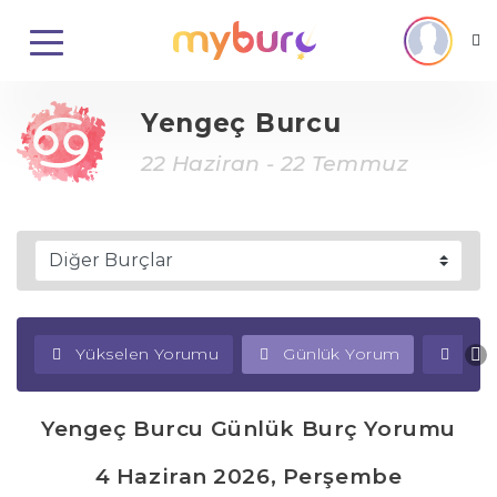
Yengeç Burcu
22 Haziran - 22 Temmuz
Yükselen Yorumu
Günlük Yorum
Haf
Yengeç Burcu Günlük Burç Yorumu
4 Haziran 2026, Perşembe