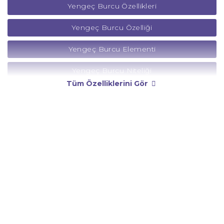
Yengeç Burcu Özellikleri
Yengeç Burcu Özelliği
Yengeç Burcu Elementi
Yengeç Burcu Niteliği
Tüm Özelliklerini Gör
Yengeç Burcu Yönetici Gezegeni
Yengeç Burcu Rengi
Yengeç Burcu Taşı
Yengeç Burcu Günü
Yengeç Burcu Erkeği
Yengeç Burcu Kadını
Yengeç Burcu Tarzı