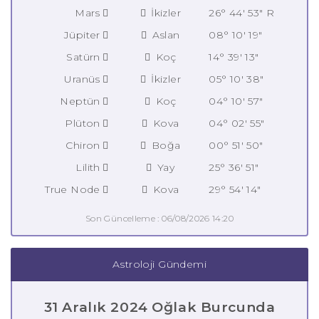
Mars
İkizler
26° 44' 53" R
Jüpiter
Aslan
08° 10' 19"
Satürn
Koç
14° 39' 13"
Uranüs
İkizler
05° 10' 38"
Neptün
Koç
04° 10' 57"
Plüton
Kova
04° 02' 55"
Chiron
Boğa
00° 51' 50"
Lilith
Yay
25° 36' 51"
True Node
Kova
29° 54' 14"
Son Güncelleme : 06/08/2026 14:20
Astroloji Gündemi
31 Aralık 2024 Oğlak Burcunda