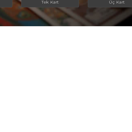
Tek Kart
Üç Kart