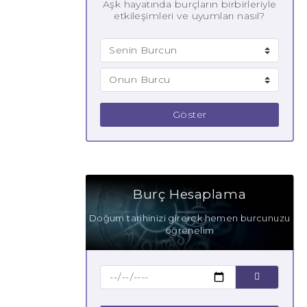
Aşk hayatında burçların birbirleriyle
etkileşimleri ve uyumları nasıl?
Göster
Burç Hesaplama
Doğum tarihinizi girerek hemen burcunuzu
öğrenelim