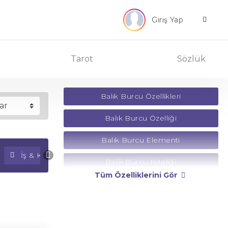
Giriş Yap
Tarot
Sözlük
Balık Burcu Özellikleri
Balık Burcu Özelliği
Balık Burcu Elementi
İş & Kariyer Falı
Para Falı
Balık Burcu Niteliği
Tüm Özelliklerini Gör
Balık Burcu Yönetici Gezegeni
Balık Burcu Rengi
Balık Burcu Taşı