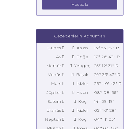
Hesapla
Gezegenlerin Konumları
Güneş
Aslan
13° 55' 37" R
Ay
Boğa
17° 26' 42" R
Merkür
Yengeç
25° 12' 31" R
Venüs
Başak
29° 33' 47" R
Mars
İkizler
26° 40' 42" R
Jüpiter
Aslan
08° 08' 56"
Satürn
Koç
14° 39' 19"
Uranüs
İkizler
05° 10' 28"
Neptün
Koç
04° 11' 03"
Plüton
Kova
04° 03' 03"