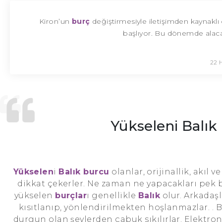
Kiron’un
burç
değiştirmesiyle iletişimden kaynaklı 
başlıyor. Bu dönemde alacağın
22 
Yükseleni Balık
Yükselen
i
Balık burcu
olanlar, orijinallik, akıl ve
dikkat çekerler. Ne zaman ne yapacakları pek bel
yükselen
burçlar
ı genellikle
Balık
olur. Arkadaşl
kısıtlanıp, yönlendirilmekten hoşlanmazlar. .
durgun olan şeylerden çabuk sıkılırlar. Elektro