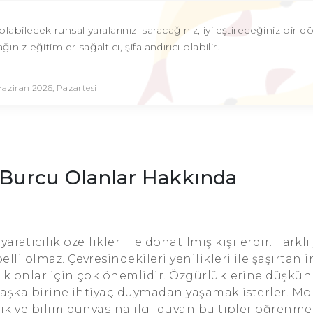
olabilecek ruhsal yaralarınızı saracağınız, iyileştireceğiniz bir
ız eğitimler sağaltıcı, şifalandırıcı olabilir.
Haziran 2026, Pazartesi
 Burcu Olanlar Hakkında
 yaratıcılık özellikleri ile donatılmış kişilerdir. Farklı
li olmaz. Çevresindekileri yenilikleri ile şaşırtan 
ık onlar için çok önemlidir. Özgürlüklerine düşkün 
 Başka birine ihtiyaç duymadan yaşamak isterler. M
nik ve bilim dünyasına ilgi duyan bu tipler öğrenme