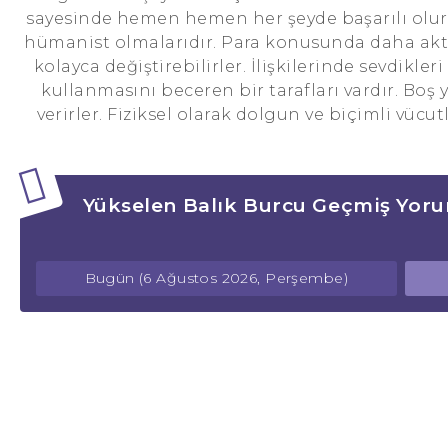
sayesinde hemen hemen her şeyde başarılı olur
hümanist olmalarıdır. Para konusunda daha aktif 
kolayca değiştirebilirler. İlişkilerinde sevdikle
kullanmasını beceren bir tarafları vardır. Boş y
verirler. Fiziksel olarak dolgun ve biçimli vücut
Yükselen Balık Burcu Geçmiş Yoru
Bugün (6 Ağustos 2026, Perşembe)