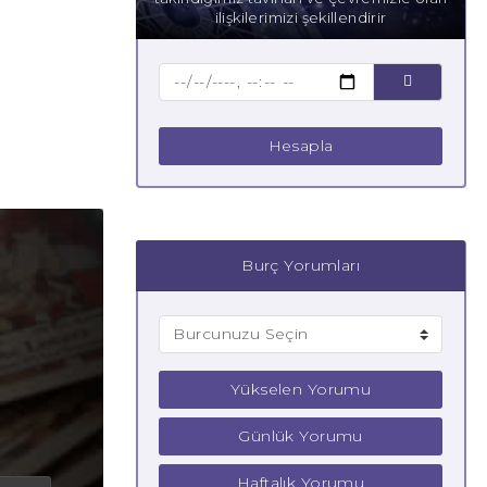
ilişkilerimizi şekillendirir
Hesapla
Burç Yorumları
Yükselen Yorumu
Günlük Yorumu
Haftalık Yorumu