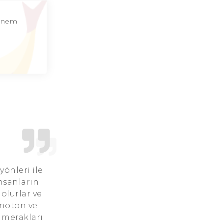
Balık Burcu Günü
 dönem
Balık Burcu Erkeği
Balık Burcu Kadını
Balık Burcu Tarzı
Balık Burcu Bedendeki Temsili
Balık Burcu Ünlüleri
Balık Burcu Anlaşabildiği Burçlar
Balık Burcu Anlaşamadığı Burçlar
 yönleri ile
insanların
Balık Burcu Olumlu Yönleri
olurlar ve
onoton ve
Balık Burcu Olumsuz Yönleri
 merakları