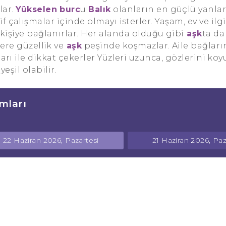
lar.
Yükselen burc
u
Balık
olanların en güçlü yanlar
çalışmalar içinde olmayı isterler. Yaşam, ev ve ilgi
ri kişiye bağlanırlar. Her alanda olduğu gibi
aşk
ta da
ere güzellik ve
aşk
peşinde koşmazlar. Aile bağlar
ları ile dikkat çekerler Yüzleri uzunca, gözlerini koy
yeşil olabilir.
mları
22 Haziran 2026, Pazartesi
21 Haziran 2026, Pa