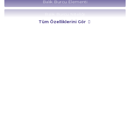
Balık Burcu Elementi
Balık Burcu Niteliği
Tüm Özelliklerini Gör
Balık Burcu Yönetici Gezegeni
Balık Burcu Rengi
Balık Burcu Taşı
Balık Burcu Günü
Balık Burcu Erkeği
Balık Burcu Kadını
Balık Burcu Tarzı
Balık Burcu Bedendeki Temsili
Balık Burcu Ünlüleri