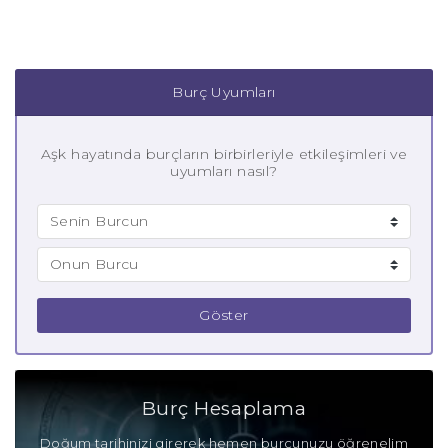
Burç Uyumları
Aşk hayatında burçların birbirleriyle etkileşimleri ve
uyumları nasıl?
Göster
Burç Hesaplama
Doğum tarihinizi girerek hemen burcunuzu öğrenelim