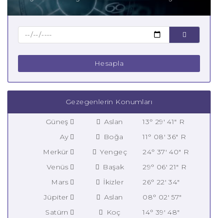
Hesapla
Gezegenlerin Konumları
Güneş
Aslan
13° 29' 41" R
Ay
Boğa
11° 08' 36" R
Merkür
Yengeç
24° 37' 40" R
Venüs
Başak
29° 06' 21" R
Mars
İkizler
26° 22' 34"
Jüpiter
Aslan
08° 02' 57"
Satürn
Koç
14° 39' 48"