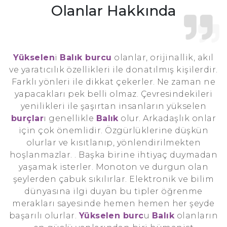
Olanlar Hakkında
Yükselen
i
Balık burcu
olanlar, orijinallik, akıl
ve yaratıcılık özellikleri ile donatılmış kişilerdir.
Farklı yönleri ile dikkat çekerler. Ne zaman ne
yapacakları pek belli olmaz. Çevresindekileri
yenilikleri ile şaşırtan insanların yükselen
burçlar
ı genellikle
Balık
olur. Arkadaşlık onlar
için çok önemlidir. Özgürlüklerine düşkün
olurlar ve kısıtlanıp, yönlendirilmekten
hoşlanmazlar. . Başka birine ihtiyaç duymadan
yaşamak isterler. Monoton ve durgun olan
şeylerden çabuk sıkılırlar. Elektronik ve bilim
dünyasına ilgi duyan bu tipler öğrenme
merakları sayesinde hemen hemen her şeyde
başarılı olurlar.
Yükselen burc
u
Balık
olanların