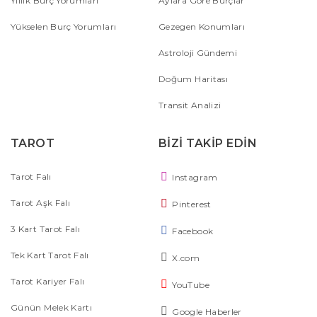
Yıllık Burç Yorumları
Aylara Göre Burçlar
Yükselen Burç Yorumları
Gezegen Konumları
Astroloji Gündemi
Doğum Haritası
Transit Analizi
TAROT
BİZİ TAKİP EDİN
Tarot Falı
Instagram
Tarot Aşk Falı
Pinterest
3 Kart Tarot Falı
Facebook
Tek Kart Tarot Falı
X.com
Tarot Kariyer Falı
YouTube
Günün Melek Kartı
Google Haberler