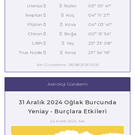
Uranüs
İkizler
05° 09' 41"
Neptün
Koç
04° 11' 27"
Plüton
Kova
04° 03' 41"
Chiron
Boğa
00° 51' 54"
Lilith
Yay
25° 33' 08"
True Node
Kova
29° 54' 16"
Son Güncelleme : 06/08/2026 01:00
Astroloji Gündemi
31 Aralık 2024 Oğlak Burcunda
Yeniay - Burçlara Etkileri
24 Aralık 2024, Salı