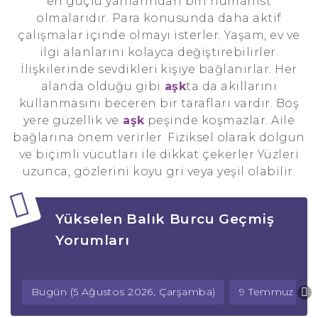
en güçlü yanlarından biri hümanist
olmalarıdır. Para konusunda daha aktif
çalışmalar içinde olmayı isterler. Yaşam, ev ve
ilgi alanlarını kolayca değiştirebilirler.
İlişkilerinde sevdikleri kişiye bağlanırlar. Her
alanda olduğu gibi
aşk
ta da akıllarını
kullanmasını beceren bir tarafları vardır. Boş
yere güzellik ve
aşk
peşinde koşmazlar. Aile
bağlarına önem verirler. Fiziksel olarak dolgun
ve biçimli vücutları ile dikkat çekerler Yüzleri
uzunca, gözlerini koyu gri veya yeşil olabilir.
Yükselen Balık Burcu Geçmiş
Yorumları
Bugün (5 Ağustos 2026, Çarşamba)
9 Temmuz 202