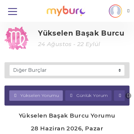
Yükselen Başak Burcu
24 Ağustos - 22 Eylül
Yükselen Yorumu
Günlük Yorum
Haf
Yükselen Başak Burcu Yorumu
28 Haziran 2026, Pazar