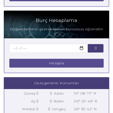
Burç Hesaplama
Doğum tarihinizi girerek hemen burcunuzu öğrenelim
Hesapla
Gezegenlerin Konumları
Güneş
Aslan
15° 08' 17" R
Ay
İkizler
05° 23' 46" R
Merkür
Yengeç
26° 55' 42" R