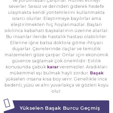
ve yorulmadan çalışırlar. Hizmet etmeyi
severler. Sessiz ve derinden giderek hedefe
ulaşmakta kendi yöntemlerini kullanmakta
ısrarcı olurlar. Eleştirmeye bayılırlar ama
eleştirilmekten hiç hoşlanmazlar. Başları
sıkılınca kabahati başkalarının üzerine atarlar.
Bu insanlar ileride hastalık hastası olabilirler.
Ellerine iğne batsa doktora gitme ihtiyacı
duyarlar. Çevrelerinde ilaçlar ve temizlik
malzemeleri göze çarpar. Onlar için ekonomik
güvence sağlamak çok önemlidir. Evlilik
konusunda çabuk
karar
veremezler. Aradıkları
mükemmel eşi bulmak hayli zordur.
Başak
yükselen insana kısa boy verir. Genellikle ince
bedenli, yüzü ve alnı yuvarlakça ve gözleri koyu
olur.
Yükselen Başak Burcu Geçmiş