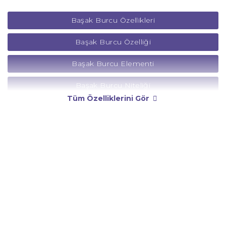
Başak Burcu Özellikleri
Başak Burcu Özelliği
Başak Burcu Elementi
Başak Burcu Niteliği
Tüm Özelliklerini Gör
Başak Burcu Yönetici Gezegeni
Başak Burcu Rengi
Başak Burcu Taşı
Başak Burcu Günü
Başak Burcu Erkeği
Başak Burcu Kadını