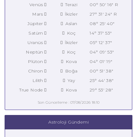
Venüs
Terazi
00° 50' 16" R
Mars
İkizler
27° 31' 24" R
Jüpiter
Aslan
08° 25' 40"
Satürn
Koç
14° 37' 53"
Uranüs
İkizler
05° 12' 37"
Neptün
Koç
04° 09' 53"
Plüton
Kova
04° 01' 19"
Chiron
Boğa
00° 51' 38"
Lilith
Yay
25° 44' 38"
True Node
Kova
29° 53' 28"
Son Güncelleme : 07/08/2026 18:10
Astroloji Gündemi