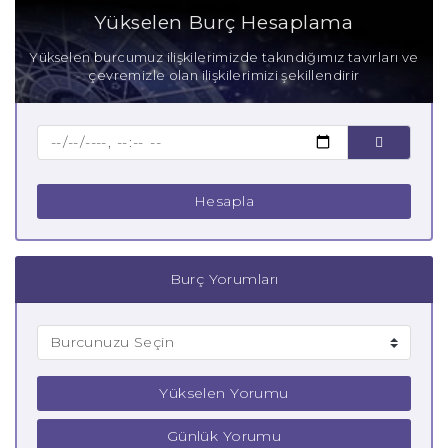
Aşık İkizler Burcu
Yükselen Burç Hesaplama
Anne İkizler Burcu
Yükselen burcumuz ilişkilerimizde takındığımız tavırları ve
çevremizle olan ilişkilerimizi şekillendirir
Baba İkizler Burcu
Çocuk İkizler Burcu
Hesapla
Burç Yorumları
Yükselen Yorumu
Günlük Yorumu