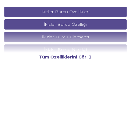
İkizler Burcu Özellikleri
İkizler Burcu Özelliği
İkizler Burcu Elementi
İkizler Burcu Niteliği
Tüm Özelliklerini Gör
İkizler Burcu Yönetici Gezegeni
İkizler Burcu Rengi
İkizler Burcu Taşı
İkizler Burcu Günü
İkizler Burcu Erkeği
İkizler Burcu Kadını