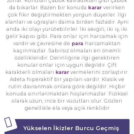
zorlar. Konuları çabuk kavradıkları gibi çabuk
da bıkarlar. Bazen bir konuda
karar
verirken
çok fikir değiştirmekten yorgun düşerler. İlgi
alanları ve uğraşları daima birden fazladır. Aynı
anda iki olayı yürütebilirler. İki sevgili, iki iş, iki
gelir kapısı gibi. Para onlar için harcamak için
vardır ve çevresine de
para
harcamaktan
kaçınmazlar. Sabırsız olmaları en önemli
özellikleridir. Derinliğine ilgi gerektiren
konular onlar için uygun değildir. Çift
karakterli olmaları
karar
vermelerini zorlaştırır.
Adeta hiperaktif bir yapıları vardır. Klasik ve
rutin davranmak onlara göre değildir. Hiçbir
konuda sınırlanmaktan hoşlanmazlar. Fiziksel
olarak uzun, ince bir vücutları olur. Gözleri
genellikle ela veya açık renklidir
Yükselen İkizler Burcu Geçmiş