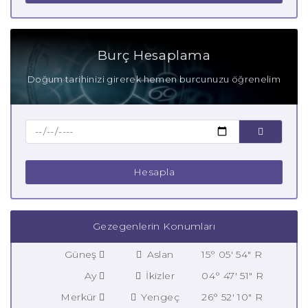
Burç Hesaplama
Doğum tarihinizi girerek hemen burcunuzu öğrenelim
Hesapla
Gezegenlerin Konumları
Güneş
Aslan
15° 05' 54" R
Ay
İkizler
04° 47' 51" R
Merkür
Yengeç
26° 52' 10" R