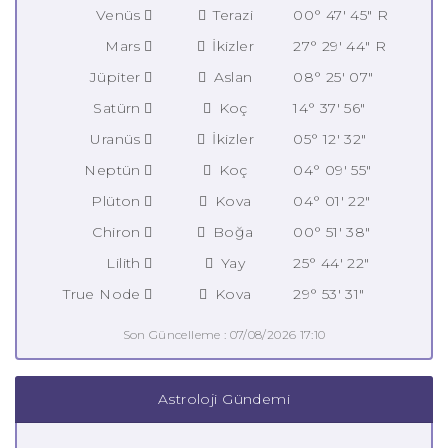
Venüs
Terazi
00° 47' 45" R
Mars
İkizler
27° 29' 44" R
Jüpiter
Aslan
08° 25' 07"
Satürn
Koç
14° 37' 56"
Uranüs
İkizler
05° 12' 32"
Neptün
Koç
04° 09' 55"
Plüton
Kova
04° 01' 22"
Chiron
Boğa
00° 51' 38"
Lilith
Yay
25° 44' 22"
True Node
Kova
29° 53' 31"
Son Güncelleme : 07/08/2026 17:10
Astroloji Gündemi