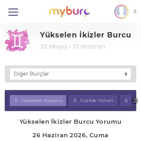
Yükselen İkizler Burcu
22 Mayıs - 21 Haziran
Yükselen Yorumu
Günlük Yorum
Haf
Yükselen İkizler Burcu Yorumu
26 Haziran 2026, Cuma