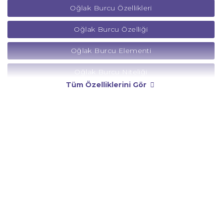
Oğlak Burcu Özellikleri
Oğlak Burcu Özelliği
Oğlak Burcu Elementi
Oğlak Burcu Niteliği
Tüm Özelliklerini Gör
Oğlak Burcu Yönetici Gezegeni
Oğlak Burcu Rengi
Oğlak Burcu Taşı
Oğlak Burcu Günü
Oğlak Burcu Erkeği
Oğlak Burcu Kadını
Oğlak Burcu Tarzı