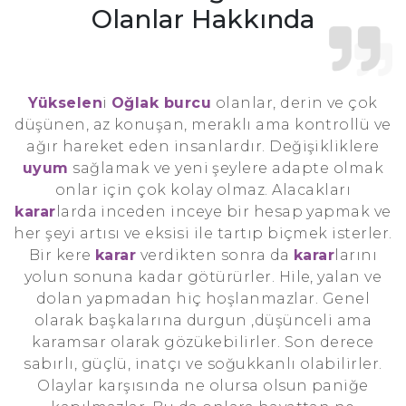
Olanlar Hakkında
Yükselen
i
Oğlak burcu
olanlar, derin ve çok
düşünen, az konuşan, meraklı ama kontrollü ve
ağır hareket eden insanlardır. Değişikliklere
uyum
sağlamak ve yeni şeylere adapte olmak
onlar için çok kolay olmaz. Alacakları
karar
larda inceden inceye bir hesap yapmak ve
her şeyi artısı ve eksisi ile tartıp biçmek isterler.
Bir kere
karar
verdikten sonra da
karar
larını
yolun sonuna kadar götürürler. Hile, yalan ve
dolan yapmadan hiç hoşlanmazlar. Genel
olarak başkalarına durgun ,düşünceli ama
karamsar olarak gözükebilirler. Son derece
sabırlı, güçlü, inatçı ve soğukkanlı olabilirler.
Olaylar karşısında ne olursa olsun paniğe