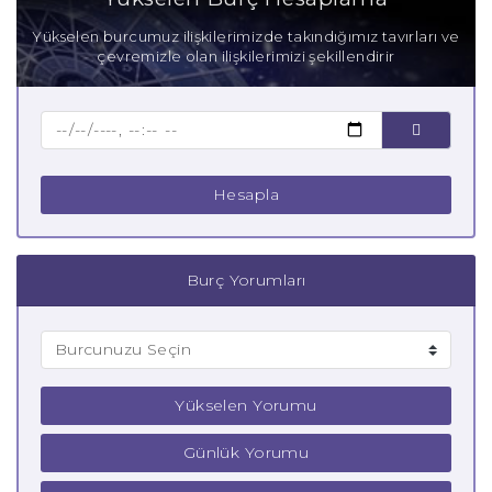
Anne Oğlak Burcu
Yükselen burcumuz ilişkilerimizde takındığımız tavırları ve
çevremizle olan ilişkilerimizi şekillendirir
Baba Oğlak Burcu
Çocuk Oğlak Burcu
Hesapla
Burç Yorumları
Yükselen Yorumu
Günlük Yorumu