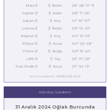
Mars
İkizler
26° 48' 19" R
Jüpiter
Aslan
08° 11' 26"
Satürn
Koç
14° 39' 07"
Uranüs
İkizler
05° 10' 47"
Neptün
Koç
04° 10' 52"
Plüton
Kova
04° 02' 48"
Chiron
Boğa
00° 51' 49"
Lilith
Yay
25° 37' 26"
True Node
Kova
29° 54' 13"
Son Güncelleme : 06/08/2026 16:23
Astroloji Gündemi
31 Aralık 2024 Oğlak Burcunda