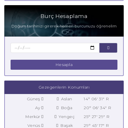
Burç Hesaplama
Doğum tarihinizi girerek hemen burcunuzu öğrenelim
Hesapla
Gezegenlerin Konumları
Güneş
Aslan
14° 06' 31" R
Ay
Boğa
20° 06' 34" R
Merkür
Yengeç
25° 27' 29" R
Venüs
Başak
29° 45' 17" R