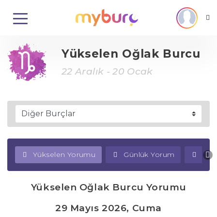
Yükselen Oğlak Burcu
22 Aralık - 20 Ocak
Yükselen Yorumu
Günlük Yorum
Haf
Yükselen Oğlak Burcu Yorumu
29 Mayıs 2026, Cuma