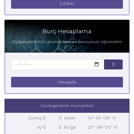
Göster
Burç Hesaplama
Doğum tarihinizi girerek hemen burcunuzu öğrenelim
Hesapla
Gezegenlerin Konumları
Güneş
Aslan
14° 43' 08" R
Ay
Boğa
29° 08' 00" R