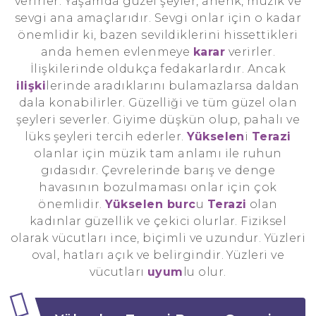
verirler. Yaşamda güzel şeyler, ahenk, müzik ve
sevgi ana amaçlarıdır. Sevgi onlar için o kadar
önemlidir ki, bazen sevildiklerini hissettikleri
anda hemen evlenmeye
karar
verirler.
İlişkilerinde oldukça fedakarlardır. Ancak
ilişki
lerinde aradıklarını bulamazlarsa daldan
dala konabilirler. Güzelliği ve tüm güzel olan
şeyleri severler. Giyime düşkün olup, pahalı ve
lüks şeyleri tercih ederler.
Yükselen
i
Terazi
olanlar için müzik tam anlamı ile ruhun
gıdasıdır. Çevrelerinde barış ve denge
havasının bozulmaması onlar için çok
önemlidir.
Yükselen burc
u
Terazi
olan
kadınlar güzellik ve çekici olurlar. Fiziksel
olarak vücutları ince, biçimli ve uzundur. Yüzleri
oval, hatları açık ve belirgindir. Yüzleri ve
vücutları
uyum
lu olur.