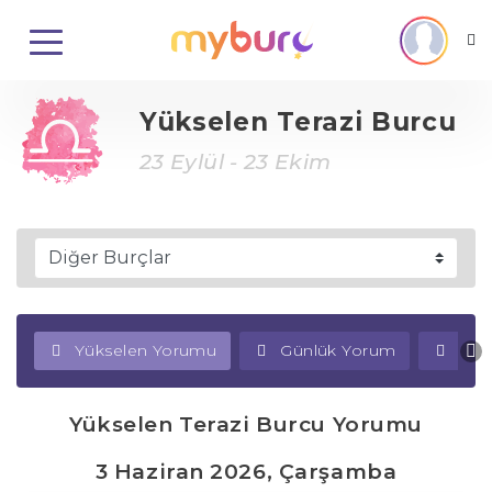
Yükselen Terazi Burcu
23 Eylül - 23 Ekim
Yükselen Yorumu
Günlük Yorum
Haf
Yükselen Terazi Burcu Yorumu
3 Haziran 2026, Çarşamba