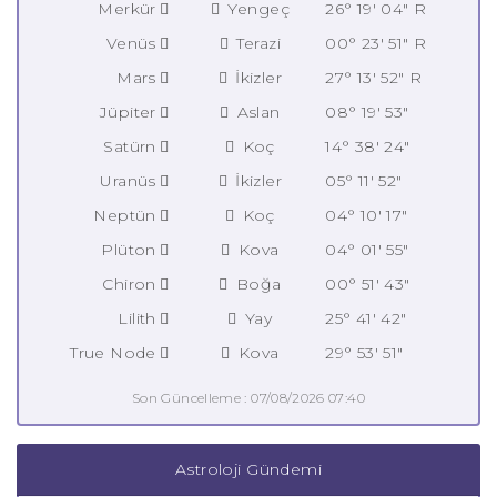
Merkür
Yengeç
26° 19' 04" R
Venüs
Terazi
00° 23' 51" R
Mars
İkizler
27° 13' 52" R
Jüpiter
Aslan
08° 19' 53"
Satürn
Koç
14° 38' 24"
Uranüs
İkizler
05° 11' 52"
Neptün
Koç
04° 10' 17"
Plüton
Kova
04° 01' 55"
Chiron
Boğa
00° 51' 43"
Lilith
Yay
25° 41' 42"
True Node
Kova
29° 53' 51"
Son Güncelleme : 07/08/2026 07:40
Astroloji Gündemi