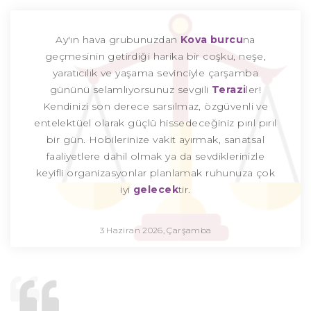
Ay'ın hava grubunuzdan
Kova burcu
na
geçmesinin getirdiği harika bir coşku, neşe,
yaratıcılık ve yaşama sevinciyle çarşamba
gününü selamlıyorsunuz sevgili
Terazi
ler!
Kendinizi son derece sarsılmaz, özgüvenli ve
entelektüel olarak güçlü hissedeceğiniz pırıl pırıl
bir gün. Hobilerinize vakit ayırmak, sanatsal
faaliyetlere dahil olmak ya da sevdiklerinizle
keyifli organizasyonlar planlamak ruhunuza çok
iyi
gelecek
tir.
3 Haziran 2026, Çarşamba