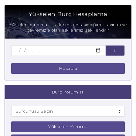
Aşık Terazi Burcu
Yükselen Burç Hesaplama
Anne Terazi Burcu
Yükselen burcumuz ilişkilerimizde takındığımız tavırları ve
çevremizle olan ilişkilerimizi şekillendirir
Baba Terazi Burcu
Çocuk Terazi Burcu
Hesapla
Burç Yorumları
Yükselen Yorumu