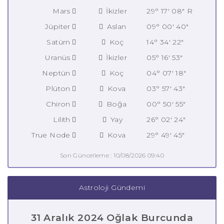
Mars
İkizler
29° 17' 08" R
Jüpiter
Aslan
09° 00' 40"
Satürn
Koç
14° 34' 22"
Uranüs
İkizler
05° 16' 53"
Neptün
Koç
04° 07' 18"
Plüton
Kova
03° 57' 43"
Chiron
Boğa
00° 50' 55"
Lilith
Yay
26° 02' 24"
True Node
Kova
29° 49' 45"
Son Güncelleme : 10/08/2026 09:40
Astroloji Gündemi
31 Aralık 2024 Oğlak Burcunda