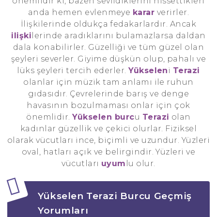
önemlidir ki, bazen sevildiklerini hissettikleri
anda hemen evlenmeye
karar
verirler.
İlişkilerinde oldukça fedakarlardır. Ancak
ilişki
lerinde aradıklarını bulamazlarsa daldan
dala konabilirler. Güzelliği ve tüm güzel olan
şeyleri severler. Giyime düşkün olup, pahalı ve
lüks şeyleri tercih ederler.
Yükselen
i
Terazi
olanlar için müzik tam anlamı ile ruhun
gıdasıdır. Çevrelerinde barış ve denge
havasının bozulmaması onlar için çok
önemlidir.
Yükselen burc
u
Terazi
olan
kadınlar güzellik ve çekici olurlar. Fiziksel
olarak vücutları ince, biçimli ve uzundur. Yüzleri
oval, hatları açık ve belirgindir. Yüzleri ve
vücutları
uyum
lu olur.
Yükselen Terazi Burcu Geçmiş
Yorumları