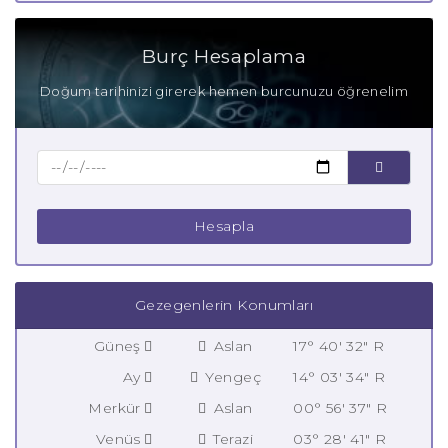
Burç Hesaplama
Doğum tarihinizi girerek hemen burcunuzu öğrenelim
Hesapla
Gezegenlerin Konumları
Güneş
Aslan
17° 40' 32" R
Ay
Yengeç
14° 03' 34" R
Merkür
Aslan
00° 56' 37" R
Venüs
Terazi
03° 28' 41" R