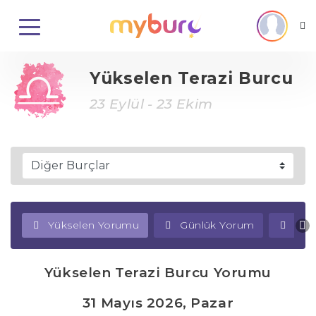
Yükselen Terazi Burcu
23 Eylül - 23 Ekim
Yükselen Yorumu
Günlük Yorum
Haf
Yükselen Terazi Burcu Yorumu
31 Mayıs 2026, Pazar