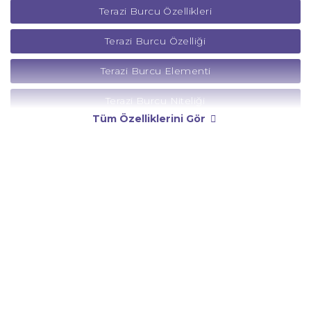
Terazi Burcu Özellikleri
Terazi Burcu Özelliği
Terazi Burcu Elementi
Terazi Burcu Niteliği
Tüm Özelliklerini Gör
Terazi Burcu Yönetici Gezegeni
Terazi Burcu Rengi
Terazi Burcu Taşı
Terazi Burcu Günü
Terazi Burcu Erkeği
Terazi Burcu Kadını
Terazi Burcu Tarzı