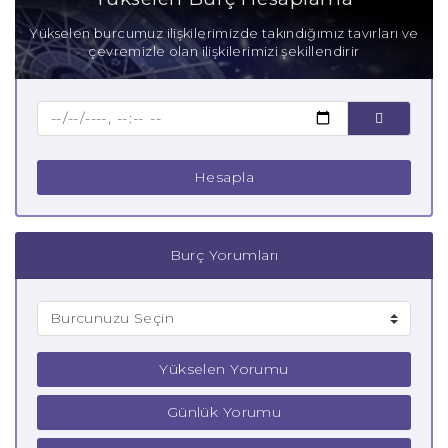
Anne Terazi Burcu
Yükselen burcumuz ilişkilerimizde takındığımız tavırları ve
çevremizle olan ilişkilerimizi şekillendirir
Baba Terazi Burcu
Çocuk Terazi Burcu
Hesapla
Burç Yorumları
Yükselen Yorumu
Günlük Yorumu