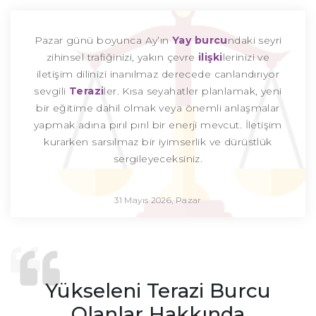
Pazar günü boyunca Ay’ın
Yay burcu
ndaki seyri
zihinsel trafiğinizi, yakın çevre
ilişki
lerinizi ve
iletişim dilinizi inanılmaz derecede canlandırıyor
sevgili
Terazi
ler. Kısa seyahatler planlamak, yeni
bir eğitime dahil olmak veya önemli anlaşmalar
yapmak adına pırıl pırıl bir enerji mevcut. İletişim
kurarken sarsılmaz bir iyimserlik ve dürüstlük
sergileyeceksiniz.
31 Mayıs 2026, Pazar
Yükseleni Terazi Burcu
Olanlar Hakkında