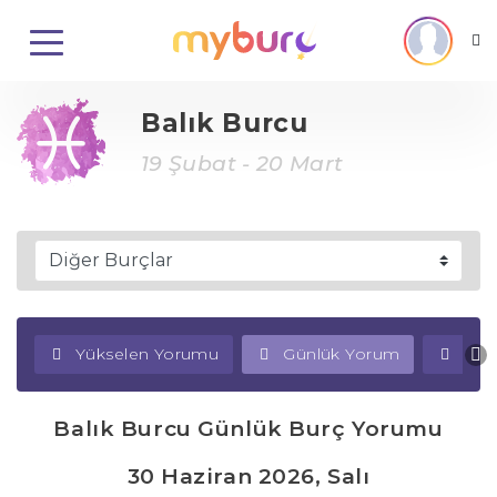
Balık Burcu
19 Şubat - 20 Mart
Yükselen Yorumu
Günlük Yorum
Haf
Balık Burcu Günlük Burç Yorumu
30 Haziran 2026, Salı