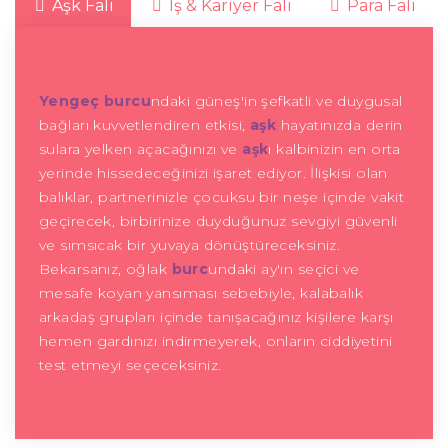
Aşk Falı
İş & Kariyer Falı
Para Falı
Yengeç burcu
ndaki güneş'in şefkatli ve duygusal
bağları kuvvetlendiren etkisi,
aşk
hayatınızda derin
sulara yelken açacağınızı ve
aşk
ı kalbinizin en orta
yerinde hissedeceğinizi işaret ediyor. İlişkisi olan
balıklar, partnerinizle çocuksu bir neşe içinde vakit
geçirecek, birbirinize duyduğunuz sevgiyi güvenli
ve sımsıcak bir yuvaya dönüştüreceksiniz.
Bekarsanız, oğlak
burc
undaki ay'ın seçici ve
mesafe koyan yansıması sebebiyle, kalabalık
arkadaş grupları içinde tanışacağınız kişilere karşı
hemen gardınızı indirmeyerek, onların ciddiyetini
test etmeyi seçeceksiniz.