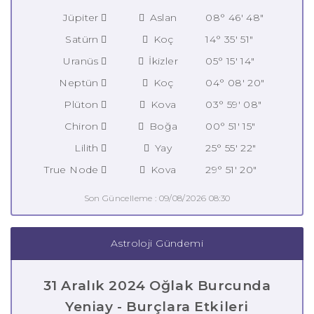
Jüpiter
Aslan
08° 46' 48"
Satürn
Koç
14° 35' 51"
Uranüs
İkizler
05° 15' 14"
Neptün
Koç
04° 08' 20"
Plüton
Kova
03° 59' 08"
Chiron
Boğa
00° 51' 15"
Lilith
Yay
25° 55' 22"
True Node
Kova
29° 51' 20"
Son Güncelleme : 09/08/2026 08:30
Astroloji Gündemi
31 Aralık 2024 Oğlak Burcunda
Yeniay - Burçlara Etkileri