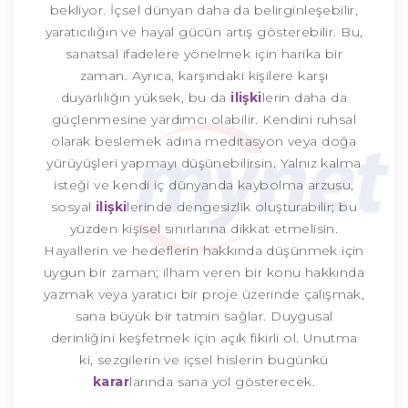
bekliyor. İçsel dünyan daha da belirginleşebilir,
yaratıcılığın ve hayal gücün artış gösterebilir. Bu,
sanatsal ifadelere yönelmek için harika bir
zaman. Ayrıca, karşındaki kişilere karşı
duyarlılığın yüksek, bu da
ilişki
lerin daha da
güçlenmesine yardımcı olabilir. Kendini ruhsal
olarak beslemek adına meditasyon veya doğa
yürüyüşleri yapmayı düşünebilirsin. Yalnız kalma
isteği ve kendi iç dünyanda kaybolma arzusu,
sosyal
ilişki
lerinde dengesizlik oluşturabilir; bu
yüzden kişisel sınırlarına dikkat etmelisin.
Hayallerin ve hedeflerin hakkında düşünmek için
uygun bir zaman; ilham veren bir konu hakkında
yazmak veya yaratıcı bir proje üzerinde çalışmak,
sana büyük bir tatmin sağlar. Duygusal
derinliğini keşfetmek için açık fikirli ol. Unutma
ki, sezgilerin ve içsel hislerin bugünkü
karar
larında sana yol gösterecek.