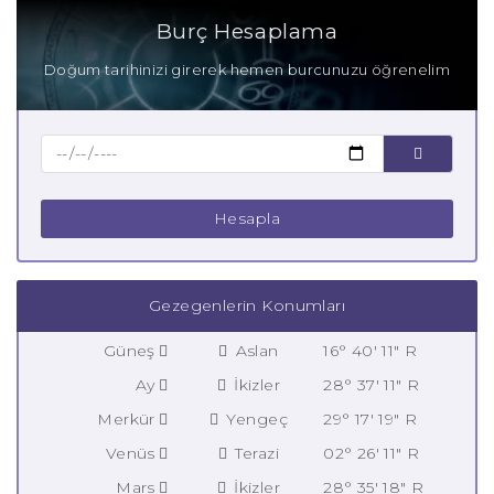
Burç Hesaplama
Doğum tarihinizi girerek hemen burcunuzu öğrenelim
Hesapla
Gezegenlerin Konumları
Güneş
Aslan
16° 40' 11" R
Ay
İkizler
28° 37' 11" R
Merkür
Yengeç
29° 17' 19" R
Venüs
Terazi
02° 26' 11" R
Mars
İkizler
28° 35' 18" R