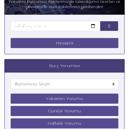
Yükselen burcumuz ilişkilerimizde takındığımız tavırları ve
çevremizle olan ilişkilerimizi şekillendirir
Baba Balık Burcu
Çocuk Balık Burcu
Hesapla
Burç Yorumları
Yükselen Yorumu
Günlük Yorumu
Haftalık Yorumu