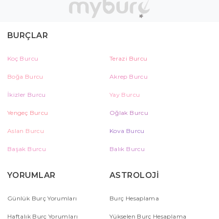
BURÇLAR
Koç Burcu
Terazi Burcu
Boğa Burcu
Akrep Burcu
İkizler Burcu
Yay Burcu
Yengeç Burcu
Oğlak Burcu
Aslan Burcu
Kova Burcu
Başak Burcu
Balık Burcu
YORUMLAR
ASTROLOJİ
Günlük Burç Yorumları
Burç Hesaplama
Haftalık Burç Yorumları
Yükselen Burç Hesaplama