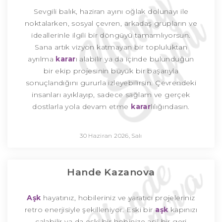
Sevgili balık, haziran ayını oğlak dolunayı ile
noktalarken, sosyal çevren, arkadaş grupların ve
ideallerinle ilgili bir döngüyü tamamlıyorsun.
Sana artık vizyon katmayan bir topluluktan
ayrılma
karar
ı alabilir ya da içinde bulunduğun
bir ekip projesinin büyük bir başarıyla
sonuçlandığını gururla izleyebilirsin. Çevrendeki
insanları ayıklayıp, sadece sağlam ve gerçek
dostlarla yola devam etme
karar
lılığındasın.
30 Haziran 2026, Salı
Hande Kazanova
Aşk
hayatınız, hobileriniz ve yaratıcı projeleriniz
retro enerjisiyle şekilleniyor. Eski bir
aşk
kapınızı
çalabilir ya da eski bir hobinize asil bir geri