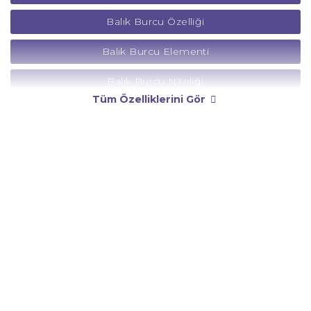
Balık Burcu Özelliği
Balık Burcu Elementi
Balık Burcu Niteliği
Tüm Özelliklerini Gör
Balık Burcu Yönetici Gezegeni
Balık Burcu Rengi
Balık Burcu Taşı
Balık Burcu Günü
Balık Burcu Erkeği
Balık Burcu Kadını
Balık Burcu Tarzı