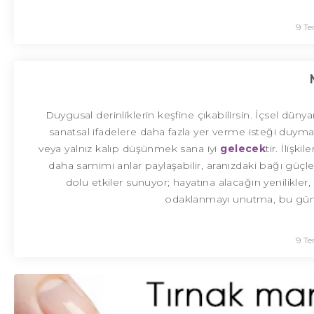
9 T
Duygusal derinliklerin keşfine çıkabilirsin. İçsel dünya
sanatsal ifadelere daha fazla yer verme isteği duyma
veya yalnız kalıp düşünmek sana iyi
gelecek
tir. İliş
daha samimi anlar paylaşabilir, aranızdaki bağı güçlendi
dolu etkiler sunuyor; hayatına alacağın yenilikler,
odaklanmayı unutma, bu gün k
9 T