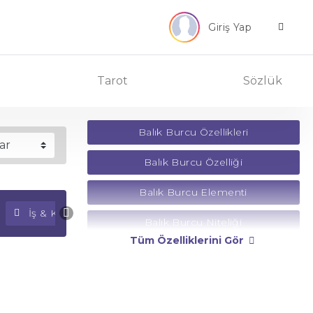
Giriş Yap
Tarot
Sözlük
Balık Burcu Özellikleri
Balık Burcu Özelliği
Balık Burcu Elementi
İş & Kariyer Falı
Para Falı
Balık Burcu Niteliği
Tüm Özelliklerini Gör
Balık Burcu Yönetici Gezegeni
Balık Burcu Rengi
Balık Burcu Taşı