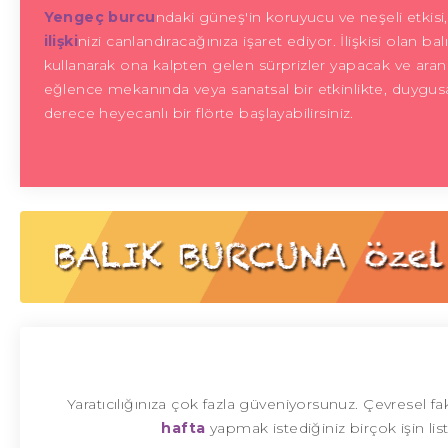
Yengeç burcu
ndaki güneş'in koruyucu ve neşeli etkisi,
ilişki
nizi canlandıracağınıza işaret ediyor. İlişkisi olan bal
kullanarak ona kalpten gelen sürprizler yapacak ve aranızd
eğlence mekanında veya sanatsal bir etkinlikte, duygusal
derece heyecanlı bir flörte başlayabilirsiniz.
Yaratıcılığınıza çok fazla güveniyorsunuz. Çevresel f
hafta
yapmak istediğiniz birçok işin li