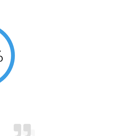
Balık Burcu Günü
Balık Burcu Erkeği
Balık Burcu Kadını
%
Balık Burcu Tarzı
Balık Burcu Bedendeki Temsili
Balık Burcu Ünlüleri
Balık Burcu Anlaşabildiği Burçlar
Balık Burcu Anlaşamadığı Burçlar
Balık Burcu Olumlu Yönleri
Balık Burcu Olumsuz Yönleri