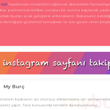
aşk
hayatınızda romantizmi eğlenceli aktivitelerle harmanlay
ıklar, partnerinizle birlikte çocuksu bir sevince kapılacak, yaratıc
aki buzları sıcak gülüşlerle eriteceksiniz. Bekarsanız, katıldığ
 derinliğiyle gözlerinizi kamaştıran ve size güven veren biriyl
My Burç
aktörlerin baskısının sizi olumsuz etkilemesine izin vermemelisi
stesiniz yapın. Taviz konusunda temkinli davranıyorsunuz.