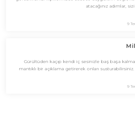
atacağınız adımlar, siz
9 T
Mi
Gürültüden kaçıp kendi iç sesinizle baş başa kalmay
mantıklı bir açıklama getirerek onları susturabilirsini
9 T