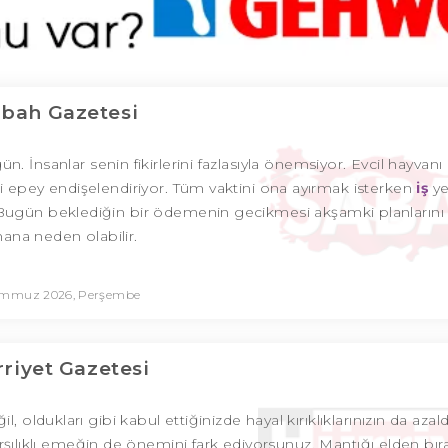
bah Gazetesi
n. İnsanlar senin fikirlerini fazlasıyla önemsiyor. Evcil hayvanı 
epey endişelendiriyor. Tüm vaktini ona ayırmak isterken
iş
ye
. Bugün beklediğin bir ödemenin gecikmesi akşamki planlarını 
ana neden olabilir.
emmuz 2026, Perşembe
riyet Gazetesi
l, oldukları gibi kabul ettiğinizde hayal kırıklıklarınızın da azald
, karşılıklı emeğin de önemini fark ediyorsunuz. Mantığı elden b