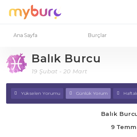
Ana Sayfa
Burçlar
Balık Burcu
19 Şubat - 20 Mart
Yükselen Yorumu
Günlük Yorum
Hafta
Balık Burc
9 Temm