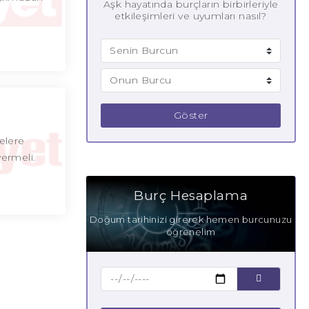
Aşk hayatında burçların birbirleriyle
etkileşimleri ve uyumları nasıl?
Göster
elere
vermeli.
Burç Hesaplama
Doğum tarihinizi girerek hemen burcunuzu
öğrenelim