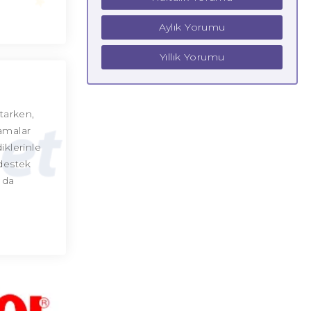
Aylık Yorumu
Yıllık Yorumu
rtarken,
lamalar
iklerinle
 destek
 da