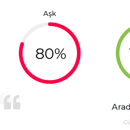
Aşk
80%
Arad
G