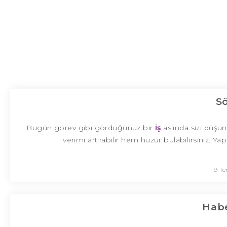
S
Bugün görev gibi gördüğünüz bir
iş
aslında sizi düşü
verimi artırabilir hem huzur bulabilirsiniz.
9 T
Habe