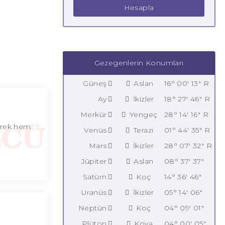
Hesapla
Gezegenlerin Konumları
Güneş
Aslan
16° 00' 13" R
Ay
İkizler
18° 27' 46" R
Merkür
Yengeç
28° 14' 16" R
derek hem
Venüs
Terazi
01° 44' 35" R
Mars
İkizler
28° 07' 32" R
Jüpiter
Aslan
08° 37' 37"
Satürn
Koç
14° 36' 46"
Uranüs
İkizler
05° 14' 06"
Neptün
Koç
04° 09' 01"
Plüton
Kova
04° 00' 05"