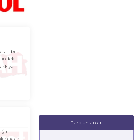
olan bir
rindeki
askıya
Burç Uyumları
ığını
ırakmadan