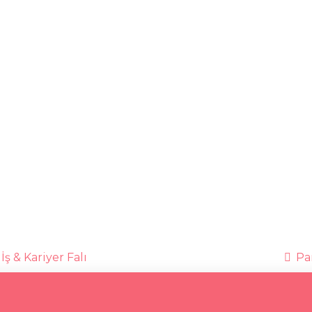
İş & Kariyer Falı
Par