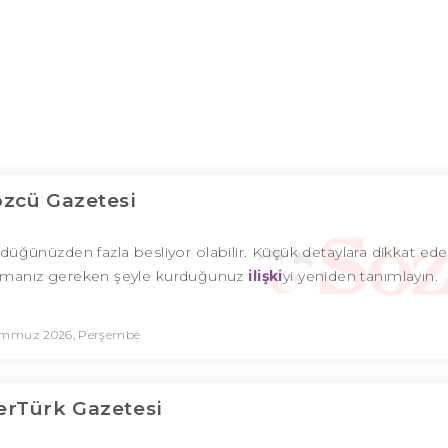
özcü Gazetesi
ndüğünüzden fazla besliyor olabilir. Küçük detaylara dikkat e
 Yapmanız gereken şeyle kurduğunuz
ilişki
yi yeniden tanımlayın.
emmuz 2026, Perşembe
rTürk Gazetesi