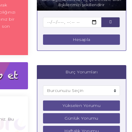
arak
ilişkilerimizi şekillendirir
ılığınızı
ınız bir
e son
Hesapla
Burç Yorumları
Yükselen Yorumu
Günlük Yorumu
niz. Bu
Haftalık Yorumu