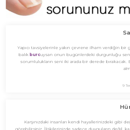
Sa
Yapıcı tavsiyelerinle yakın çevrene ilham verdiğin bir gü
balık
burc
uysan onun bugünlerdeki durgunluğu seni 
sorumlulukların seni iki arada bir derede bırakacak
alm
9 T
Hür
Karşınızdaki insanları kendi hayallerinizdeki gibi deği
görebilirsiniz. İlişkilerinizde sadece duyguların değil