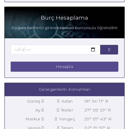
Burç Hesaplama
Doğum tarihinizi girerek hemen burcunuzu öğrenelim
Hesapla
Gezegenlerin Konumları
Güneş
Aslan
16° 34' 11" R
Ay
İkizler
27° 05' 29" R
Merkür
Yengeç
29° 07' 43" R
Venüs
Terazi
02° 19' 57" R