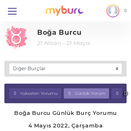
Boğa Burcu
21 Nisan - 21 Mayıs
Yükselen Yorumu
Günlük Yorum
Haf
Boğa Burcu Günlük Burç Yorumu
4 Mayıs 2022, Çarşamba