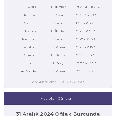
Mars
İkizler
28° 31' 08" R
Jüpiter
Aslan
08° 45' 26"
Satürn
Koç
14° 35' 59"
Uranüs
İkizler
05° 15' 04"
Neptün
Koç
04° 08' 26"
Plüton
Kova
03° 59' 17"
Chiron
Boğa
00° 51' 16"
Lilith
Yay
25° 54' 40"
True Node
Kova
29° 51' 29"
Son Güncelleme : 09/08/2026 06:00
Astroloji Gündemi
31 Aralık 2024 Oğlak Burcunda