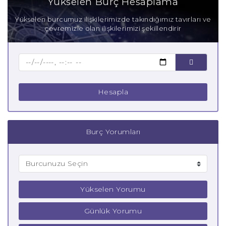
Yükselen Burç Hesaplama
Anne Boğa Burcu
Yükselen burcumuz ilişkilerimizde takındığımız tavırları ve
çevremizle olan ilişkilerimizi şekillendirir
Baba Boğa Burcu
Çocuk Boğa Burcu
Hesapla
Burç Yorumları
Yükselen Yorumu
Günlük Yorumu