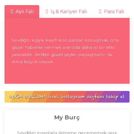
Aşk Falı
İş & Kariyer Falı
Para Falı
Sevdiğin kişiyle keyifli konulardan konuşmak, ona
güzel haberler vermek aranızda daha iyi bir etki
yaratabilir. Birlikte güzel şeyler paylaşmanın da
etkisi büyük olacak.
My Burç
Sevdiğin insanlarla iletişime geçememek seni