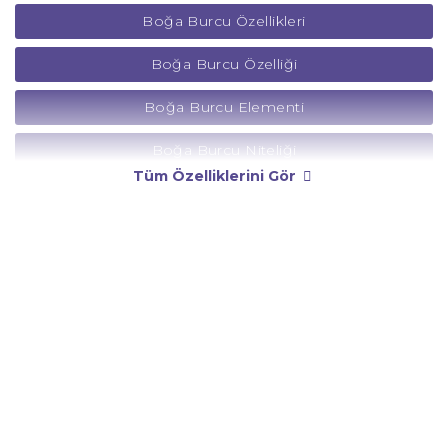
Boğa Burcu Özellikleri
Boğa Burcu Özelliği
Boğa Burcu Elementi
Boğa Burcu Niteliği
Tüm Özelliklerini Gör
Boğa Burcu Yönetici Gezegeni
Boğa Burcu Rengi
Boğa Burcu Taşı
Boğa Burcu Günü
Boğa Burcu Erkeği
Boğa Burcu Kadını