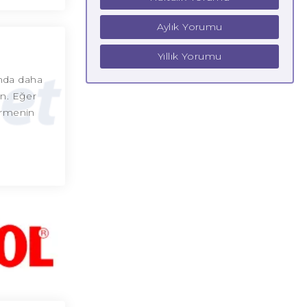
Aylık Yorumu
Yıllık Yorumu
ında daha
in. Eğer
ermenin