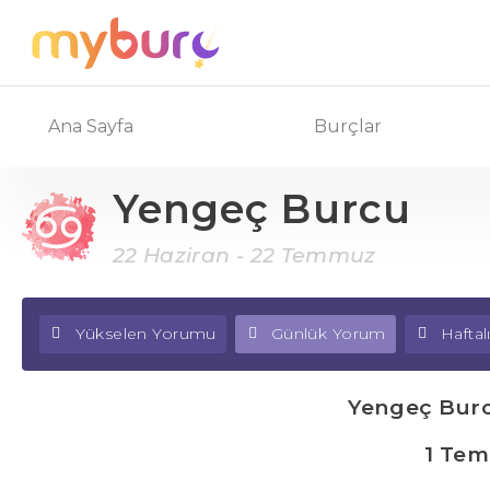
Ana Sayfa
Burçlar
Yengeç Burcu
22 Haziran - 22 Temmuz
Yükselen Yorumu
Günlük Yorum
Hafta
Yengeç Bur
1 Te