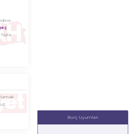
ndine
geç
 fazla
ırlamak
uz.
Burç Uyumları