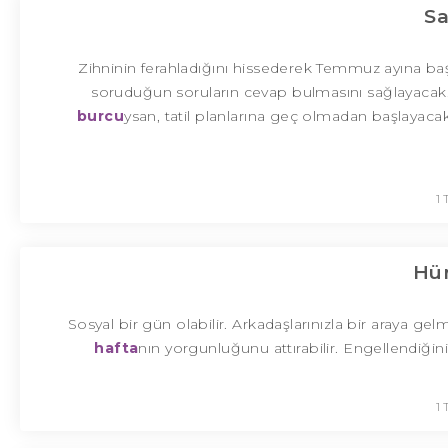
Sa
Zihninin ferahladığını hissederek Temmuz ayına ba
soruduğun soruların cevap bulmasını sağlayacak.
burcu
ysan, tatil planlarına geç olmadan başlayacaks
1
Hür
Sosyal bir gün olabilir. Arkadaşlarınızla bir araya g
hafta
nın yorgunluğunu attırabilir. Engellendiğin
1