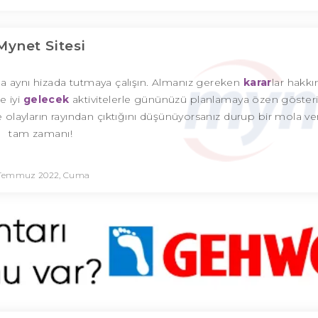
Mynet Sitesi
zla aynı hizada tutmaya çalışın. Almanız gereken
karar
lar hakk
e iyi
gelecek
aktivitelerle gününüzü planlamaya özen göster
 olayların rayından çıktığını düşünüyorsanız durup bir mola v
tam zamanı!
 Temmuz 2022, Cuma