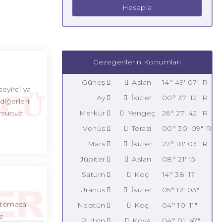
Hesapla
Gezegenlerin Konumları
Güneş
Aslan
14° 49' 07" R
eyirci ya
Ay
İkizler
00° 37' 12" R
diğerleri
ursunuz.
Merkür
Yengeç
26° 27' 42" R
Venüs
Terazi
00° 30' 09" R
Mars
İkizler
27° 18' 03" R
Jüpiter
Aslan
08° 21' 15"
Satürn
Koç
14° 38' 17"
Uranüs
İkizler
05° 12' 03"
a temasa
Neptün
Koç
04° 10' 11"
z
Plüton
Kova
04° 01' 47"