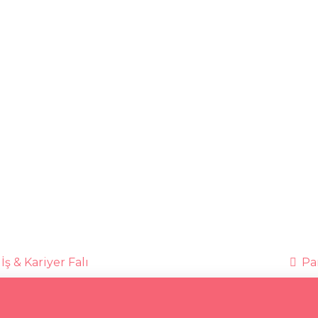
İş & Kariyer Falı
Par