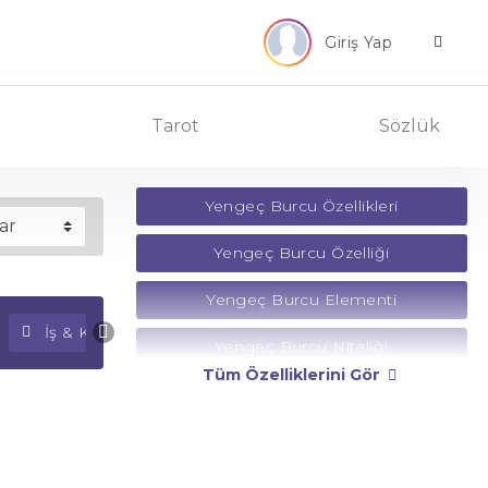
Giriş Yap
Tarot
Sözlük
Yengeç Burcu Özellikleri
Yengeç Burcu Özelliği
Yengeç Burcu Elementi
İş & Kariyer Falı
Para Falı
Yengeç Burcu Niteliği
Tüm Özelliklerini Gör
Yengeç Burcu Yönetici Gezegeni
Yengeç Burcu Rengi
Yengeç Burcu Taşı