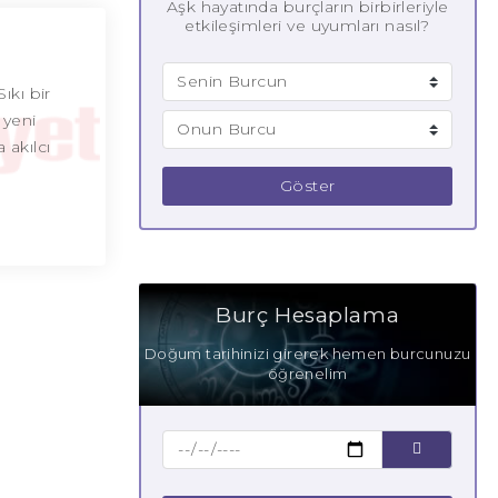
Aşk hayatında burçların birbirleriyle
etkileşimleri ve uyumları nasıl?
ıkı bir
 yeni
 akılcı
Göster
Burç Hesaplama
Doğum tarihinizi girerek hemen burcunuzu
öğrenelim