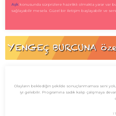
Aşk
konusunda sürprizlere hazırlıklı olmakta yarar var 
sağlayabilir mesela. Güzel bir iletişim başlayabilir ve se
Olayların beklediğin şekilde sonuçlanmaması seni yo
iyi gelebilir. Programına sadık kalıp çalışmaya dev
1