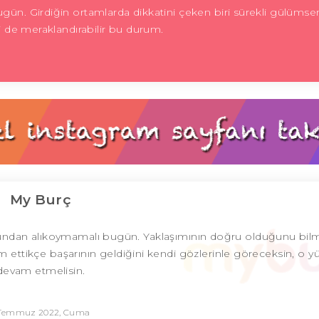
bugün. Girdiğin ortamlarda dikkatini çeken biri sürekli gülüms
ni de meraklandırabilir bu durum.
My Burç
lundan alıkoymamalı bugün. Yaklaşımının doğru olduğunu bil
am ettikçe başarının geldiğini kendi gözlerinle göreceksin, o 
devam etmelisin.
 Temmuz 2022, Cuma