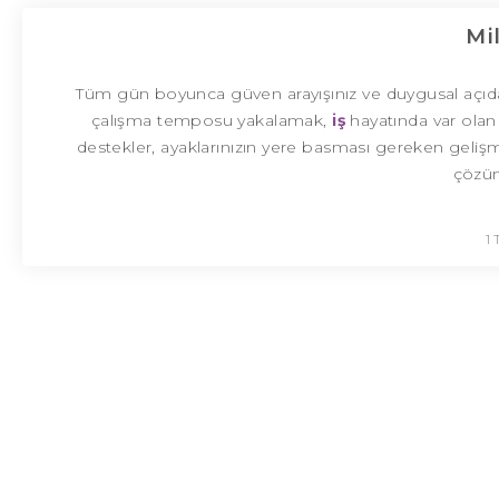
Mi
Tüm gün boyunca güven arayışınız ve duygusal açıdan 
çalışma temposu yakalamak,
iş
hayatında var olan
destekler, ayaklarınızın yere basması gereken gelişm
çözüm
1