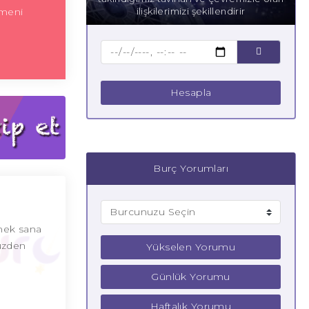
emeni
ilişkilerimizi şekillendirir
Hesapla
Burç Yorumları
mek sana
yüzden
Yükselen Yorumu
Günlük Yorumu
Haftalık Yorumu