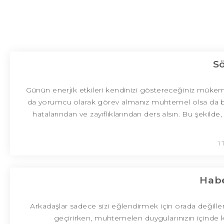
S
Günün enerjik etkileri kendinizi göstereceğiniz mükemme
da yorumcu olarak görev almanız muhtemel olsa da bu h
hatalarından ve zayıflıklarından ders alsın. Bu şekilde
1
Habe
Arkadaşlar sadece sizi eğlendirmek için orada değiller,
geçirirken, muhtemelen duygularınızın içinde