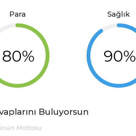
Para
Sağlık
80%
90
vaplarını Buluyorsun
ünün Mottosu