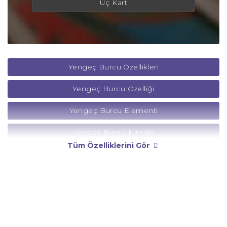
Üç Kart
Yengeç Burcu Özellikleri
Yengeç Burcu Özelliği
Yengeç Burcu Elementi
Yengeç Burcu Niteliği
Tüm Özelliklerini Gör
Yengeç Burcu Yönetici Gezegeni
Yengeç Burcu Rengi
Yengeç Burcu Taşı
Yengeç Burcu Günü