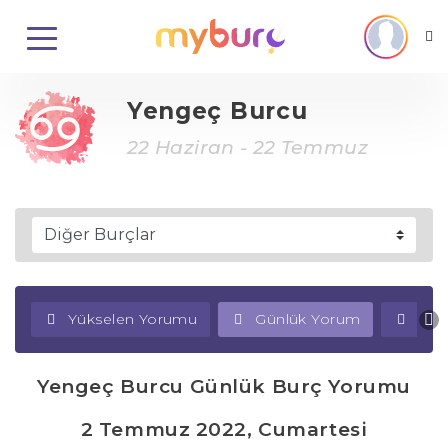
Yengeç Burcu
22 Haziran - 22 Temmuz
Yükselen Yorumu
Günlük Yorum
Haf
Yengeç Burcu Günlük Burç Yorumu
2 Temmuz 2022, Cumartesi