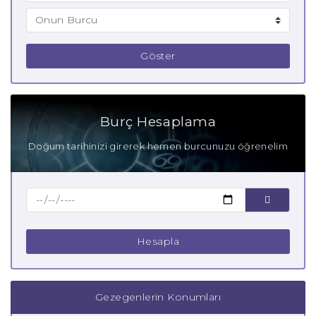
Göster
Burç Hesaplama
Doğum tarihinizi girerek hemen burcunuzu öğrenelim
Hesapla
Gezegenlerin Konumları