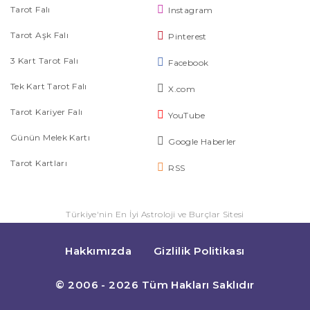
Tarot Falı
Instagram
Tarot Aşk Falı
Pinterest
3 Kart Tarot Falı
Facebook
Tek Kart Tarot Falı
X.com
Tarot Kariyer Falı
YouTube
Günün Melek Kartı
Google Haberler
Tarot Kartları
RSS
Türkiye'nin En İyi Astroloji ve Burçlar Sitesi
Hakkımızda
Gizlilik Politikası
© 2006 - 2026 Tüm Hakları Saklıdır