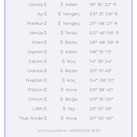
Güneş
Aslan
16° 59' 22" R
Ay
Yengeç
03° 31' 06" R
Merkür
Yengeç
29° 48' 21" R
Venüs
Terazi
02° 46' 06" R
Mars
İkizler
28° 48' 36" R
Jüpiter
Aslan
08° 51' 13"
Satürn
Koç
14° 35' 24"
Uranüs
İkizler
05° 15' 45"
Neptün
Koç
04° 08' 01"
Plüton
Kova
03° 58' 41"
Chiron
Boğa
00° 51' 09"
Lilith
Yay
25° 57' 36"
True Node
Kova
29° 50' 49"
Son Güncelleme : 09/08/2026 16:30