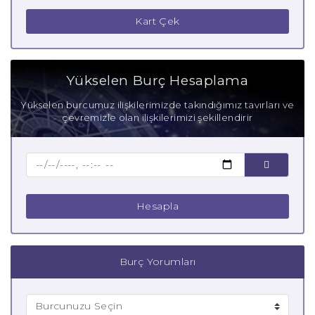
Yengeç Burcu Güçlü Yanları
Kart Çek
Yengeç Burcu Zayıf Yanları
Aşık Yengeç Burcu
Yükselen Burç Hesaplama
Anne Yengeç Burcu
Yükselen burcumuz ilişkilerimizde takındığımız tavırları ve
çevremizle olan ilişkilerimizi şekillendirir
Baba Yengeç Burcu
Çocuk Yengeç Burcu
Hesapla
Burç Yorumları