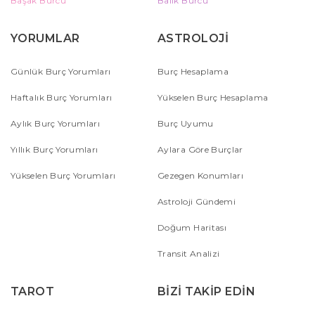
Başak Burcu
Balık Burcu
YORUMLAR
ASTROLOJİ
Günlük Burç Yorumları
Burç Hesaplama
Haftalık Burç Yorumları
Yükselen Burç Hesaplama
Aylık Burç Yorumları
Burç Uyumu
Yıllık Burç Yorumları
Aylara Göre Burçlar
Yükselen Burç Yorumları
Gezegen Konumları
Astroloji Gündemi
Doğum Haritası
Transit Analizi
TAROT
BİZİ TAKİP EDİN