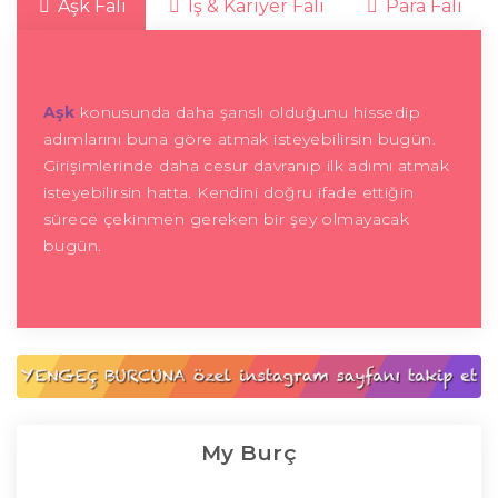
Aşk Falı
İş & Kariyer Falı
Para Falı
Aşk
konusunda daha şanslı olduğunu hissedip
adımlarını buna göre atmak isteyebilirsin bugün.
Girişimlerinde daha cesur davranıp ilk adımı atmak
isteyebilirsin hatta. Kendini doğru ifade ettiğin
sürece çekinmen gereken bir şey olmayacak
bugün.
My Burç