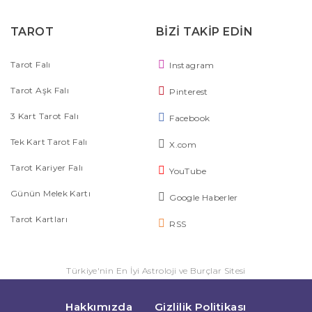
TAROT
BİZİ TAKİP EDİN
Tarot Falı
Instagram
Tarot Aşk Falı
Pinterest
3 Kart Tarot Falı
Facebook
Tek Kart Tarot Falı
X.com
Tarot Kariyer Falı
YouTube
Günün Melek Kartı
Google Haberler
Tarot Kartları
RSS
Türkiye'nin En İyi Astroloji ve Burçlar Sitesi
Hakkımızda
Gizlilik Politikası