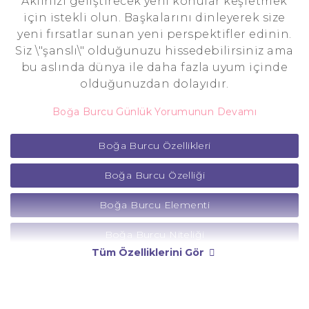
Aklınızı geliştirecek yeni konular keşfetmek
için istekli olun. Başkalarını dinleyerek size
yeni fırsatlar sunan yeni perspektifler edinin.
Siz \"şanslı\" olduğunuzu hissedebilirsiniz ama
bu aslında dünya ile daha fazla uyum içinde
olduğunuzdan dolayıdır.
Boğa Burcu Günlük Yorumunun Devamı
Boğa Burcu Özellikleri
Boğa Burcu Özelliği
Boğa Burcu Elementi
Boğa Burcu Niteliği
Tüm Özelliklerini Gör
Boğa Burcu Yönetici Gezegeni
Boğa Burcu Rengi