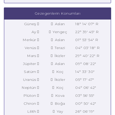
Gezegenlerin Konumları
Güneş
Aslan
18° 14' 07" R
Ay
Yengeç
22° 39' 45" R
Merkür
Aslan
01° 53' 54" R
Venüs
Terazi
04° 03' 18" R
Mars
İkizler
29° 40' 22" R
Jüpiter
Aslan
09° 08' 22"
Satürn
Koç
14° 33' 30"
Uranüs
İkizler
05° 17' 47"
Neptün
Koç
04° 06' 42"
Plüton
Kova
03° 56' 55"
Chiron
Boğa
00° 50' 42"
Lilith
Yay
26° 06' 19"