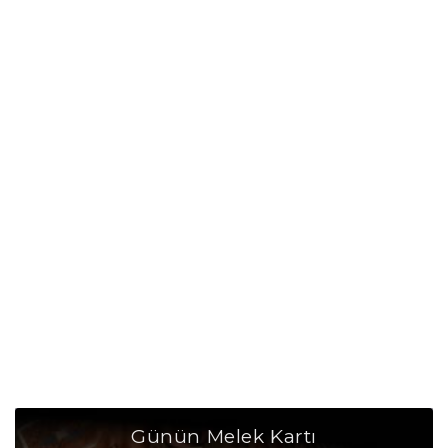
Boğa Burcu Taşı
Boğa Burcu Günü
Boğa Burcu Erkeği
Boğa Burcu Kadını
Boğa Burcu Tarzı
Boğa Burcu Bedendeki Temsili
Boğa Burcu Ünlüleri
Boğa Burcu Anlaşabildiği Burçlar
Boğa Burcu Anlaşamadığı Burçlar
Boğa Burcu Olumlu Yönleri
Günün Melek Kartı