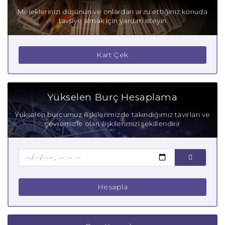
Boğa Burcu Olumsuz Yönleri
Meleklerinizi düşünün ve onlardan arzu ettiğiniz konuda
tavsiye almak için yardım isteyin
Boğa Burcu Gizli Tutkuları
Boğa Burcu Güçlü Yanları
Kart Çek
Boğa Burcu Zayıf Yanları
Aşık Boğa Burcu
Yükselen Burç Hesaplama
Anne Boğa Burcu
Yükselen burcumuz ilişkilerimizde takındığımız tavırları ve
çevremizle olan ilişkilerimizi şekillendirir
Baba Boğa Burcu
Çocuk Boğa Burcu
Hesapla