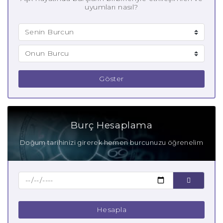
uyumları nasıl?
Göster
Burç Hesaplama
Doğum tarihinizi girerek hemen burcunuzu öğrenelim
Hesapla