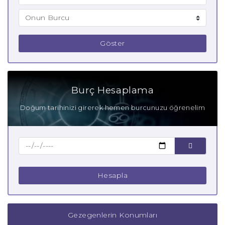
Göster
Burç Hesaplama
Doğum tarihinizi girerek hemen burcunuzu öğrenelim
Hesapla
Gezegenlerin Konumları