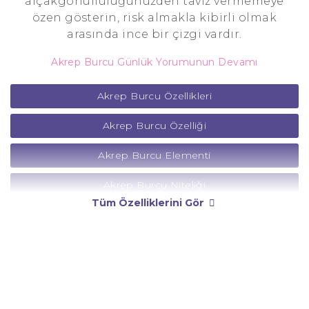
alçakgönüllülüğünüzden taviz vermemeye
özen gösterin, risk almakla kibirli olmak
arasında ince bir çizgi vardır.
Akrep Burcu Günlük Yorumunun Devamı
Akrep Burcu Özellikleri
Akrep Burcu Özelliği
Akrep Burcu Elementi
Akrep Burcu Niteliği
Tüm Özelliklerini Gör
Akrep Burcu Yönetici Gezegeni
Akrep Burcu Rengi
Akrep Burcu Taşı
Akrep Burcu Günü