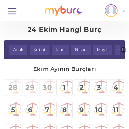
24 Ekim Hangi Burç
Ocak
Şubat
Mart
Nisan
Mayıs
Hazi
Ekim Ayının Burçları
28
29
30
1
2
3
4
5
6
7
8
9
10
11