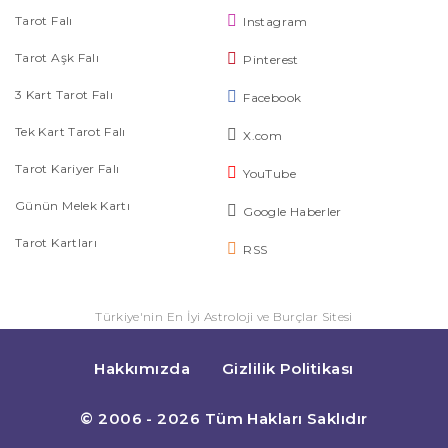
Tarot Falı
Instagram
Tarot Aşk Falı
Pinterest
3 Kart Tarot Falı
Facebook
Tek Kart Tarot Falı
X.com
Tarot Kariyer Falı
YouTube
Günün Melek Kartı
Google Haberler
Tarot Kartları
RSS
Türkiye'nin En İyi Astroloji ve Burçlar Sitesi
Hakkımızda
Gizlilik Politikası
© 2006 - 2026 Tüm Hakları Saklıdır