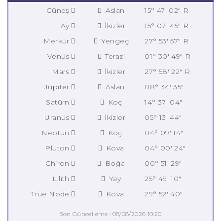
Güneş
Aslan
15° 47' 02" R
Ay
İkizler
15° 07' 45" R
Merkür
Yengeç
27° 53' 57" R
Venüs
Terazi
01° 30' 49" R
Mars
İkizler
27° 58' 22" R
Jüpiter
Aslan
08° 34' 35"
Satürn
Koç
14° 37' 04"
Uranüs
İkizler
05° 13' 44"
Neptün
Koç
04° 09' 14"
Plüton
Kova
04° 00' 24"
Chiron
Boğa
00° 51' 29"
Lilith
Yay
25° 49' 10"
True Node
Kova
29° 52' 40"
Son Güncelleme : 08/08/2026 10:20