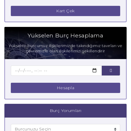
Akrep Burcu Güçlü Yanları
Kart Çek
Akrep Burcu Zayıf Yanları
Aşık Akrep Burcu
Yükselen Burç Hesaplama
Anne Akrep Burcu
Yükselen burcumuz ilişkilerimizde takındığımız tavırları ve
çevremizle olan ilişkilerimizi şekillendirir
Baba Akrep Burcu
Çocuk Akrep Burcu
Hesapla
Burç Yorumları