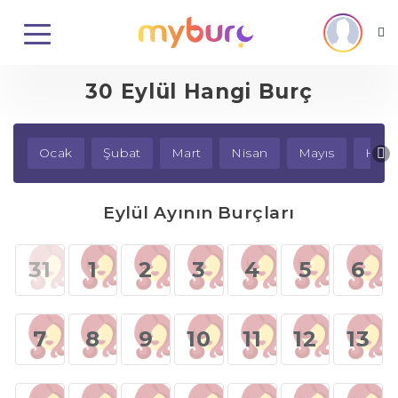
30 Eylül Hangi Burç
Ocak
Şubat
Mart
Nisan
Mayıs
Hazi
Eylül Ayının Burçları
31
1
2
3
4
5
6
7
8
9
10
11
12
13