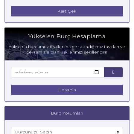
Terazi Burcu Güçlü Yanları
Kart Çek
Terazi Burcu Zayıf Yanları
Aşık Terazi Burcu
Yükselen Burç Hesaplama
Anne Terazi Burcu
Yükselen burcumuz ilişkilerimizde takındığımız tavırları ve
çevremizle olan ilişkilerimizi şekillendirir
Baba Terazi Burcu
Çocuk Terazi Burcu
Hesapla
Burç Yorumları