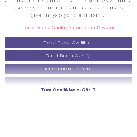
anlamadığınız için onlara ders vermek zorunda
hissetmeyin. Durumu tam olarak anlamadan
çıkarım yapıyor olabilirsiniz.
Terazi Burcu Günlük Yorumunun Devamı
Terazi Burcu Özellikleri
Terazi Burcu Özelliği
Terazi Burcu Elementi
Terazi Burcu Niteliği
Tüm Özelliklerini Gör
Terazi Burcu Yönetici Gezegeni
Terazi Burcu Rengi
Terazi Burcu Taşı
Terazi Burcu Günü