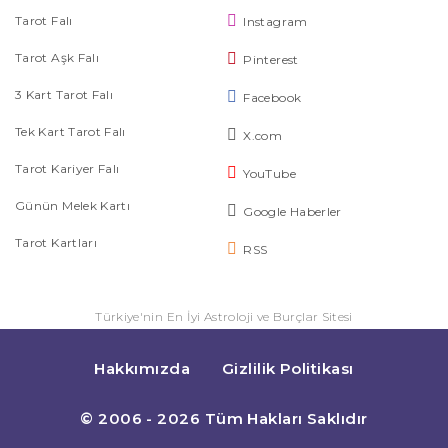
Tarot Falı
Instagram
Tarot Aşk Falı
Pinterest
3 Kart Tarot Falı
Facebook
Tek Kart Tarot Falı
X.com
Tarot Kariyer Falı
YouTube
Günün Melek Kartı
Google Haberler
Tarot Kartları
RSS
Türkiye'nin En İyi Astroloji ve Burçlar Sitesi
Hakkımızda
Gizlilik Politikası
© 2006 - 2026 Tüm Hakları Saklıdır