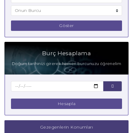
Göster
Burç Hesaplama
Doğum tarihinizi girerek hemen burcunuzu öğrenelim
Hesapla
Gezegenlerin Konumları