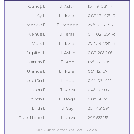
Güneş
Aslan
15° 19' 52" R
Ay
İkizler
08° 17' 42" R
Merkür
Yengeç
27° 12' 53" R
Venüs
Terazi
01° 02' 25" R
Mars
İkizler
27° 39' 28" R
Jüpiter
Aslan
08° 28' 20"
Satürn
Koç
14° 37' 39"
Uranüs
İkizler
05° 12' 57"
Neptün
Koç
04° 09' 41"
Plüton
Kova
04° 01' 02"
Chiron
Boğa
00° 51' 35"
Lilith
Yay
25° 45' 59"
True Node
Kova
29° 53' 15"
Son Güncelleme : 07/08/2026 23:00