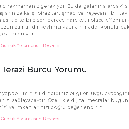
bırakmamanız gerekiyor. Bu dalgalanmalardaki sık
şlarınıza karşı biraz tartışmacı ve heyecanlı bir tavı
rmaşık olsa bile son derece hareketli olacak. Yeni ar
iz. Uzun zamandır keyfinizi kaçıran maddi konulardak
çözümleniyor
u Günlük Yorumunun Devamı
2 Terazi Burcu Yorumu
yapabilirsiniz. Edindiğiniz bilgileri uygulayacağını
ızı sağlayacaktır. Özellikle dijital mecralar bugün
inizi ve imkanlarınızı doğru değerlendirin.
u Günlük Yorumunun Devamı