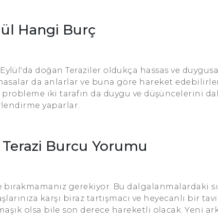
lül Hangi Burç
Eylül'da doğan Teraziler oldukça hassas ve duygusal 
masalar da anlarlar ve buna göre hareket edebilirler.
e, probleme iki tarafın da duygu ve düşüncelerini da
lendirme yaparlar.
5 Terazi Burcu Yorumu
bırakmamanız gerekiyor. Bu dalgalanmalardaki sık
şlarınıza karşı biraz tartışmacı ve heyecanlı bir tavı
rmaşık olsa bile son derece hareketli olacak. Yeni ar