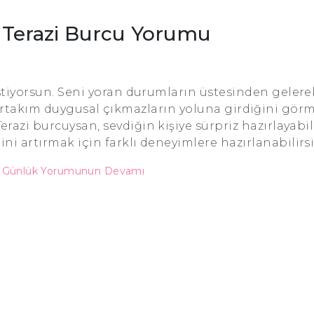
1 Terazi Burcu Yorumu
istiyorsun. Seni yoran durumların üstesinden geler
rtakım duygusal çıkmazların yoluna girdiğini görm
 Terazi burcuysan, sevdiğin kişiye sürpriz hazırlayabi
mini artırmak için farklı deneyimlere hazırlanabilirsi
u Günlük Yorumunun Devamı