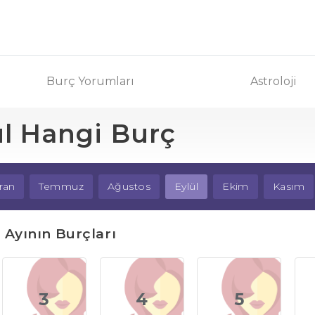
Burç Yorumları
Astroloji
ül Hangi Burç
ran
Temmuz
Ağustos
Eylül
Ekim
Kasım
l Ayının Burçları
3
4
5