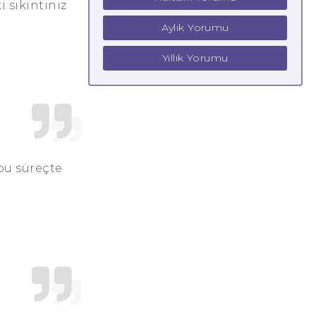
i sıkıntınız
Aylık Yorumu
Yıllık Yorumu
 bu süreçte