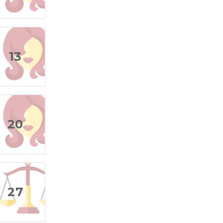
Terazi Burcu Günü
Terazi Burcu Erkeği
13
Terazi Burcu Kadını
Terazi Burcu Tarzı
Terazi Burcu Bedendeki Temsili
20
Terazi Burcu Ünlüleri
Terazi Burcu Anlaşabildiği Burçlar
Terazi Burcu Anlaşamadığı Burçlar
27
Terazi Burcu Olumlu Yönleri
Terazi Burcu Olumsuz Yönleri