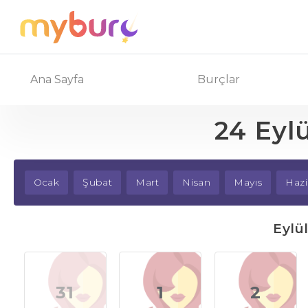
Ana Sayfa
Burçlar
24 Eyl
Ocak
Şubat
Mart
Nisan
Mayıs
Hazi
Eylü
31
1
2