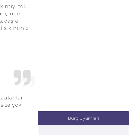
ıntıyı tek
r içinde
kadaşlar
i sıkıntınız
z alanlar
 size çok
Burç Uyumları