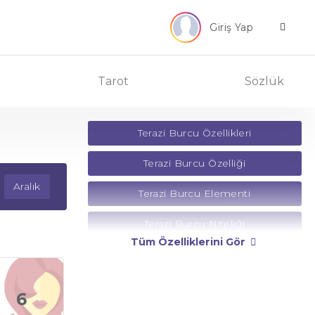
Giriş Yap
Tarot
Sözlük
Terazi Burcu Özellikleri
Terazi Burcu Özelliği
Aralık
Terazi Burcu Elementi
Terazi Burcu Niteliği
Tüm Özelliklerini Gör
Terazi Burcu Yönetici Gezegeni
Terazi Burcu Rengi
6
Terazi Burcu Taşı