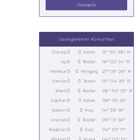
Hesapla
Gezegenlerin Konumları
Güneş
Aslan
15° 50' 38" R
Ay
İkizler
16° 02' 14" R
Merkür
Yengeç
27° 59' 28" R
Venüs
Terazi
01° 34' 35" R
Mars
İkizler
28° 00' 52" R
Jüpiter
Aslan
08° 35' 25"
Satürn
Koç
14° 36' 59"
Uranüs
İkizler
05° 13' 50"
Neptün
Koç
04° 09' 11"
Plüton
Kova
04° 00' 19"