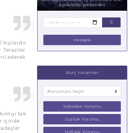
ilişkilerimizi şekillendirir
Hesapla
kişilerdir.
 Teraziler
hil ederek
Burç Yorumları
Yükselen Yorumu
ıntıyı tek
Günlük Yorumu
r içinde
kadaşlar
Haftalık Yorumu