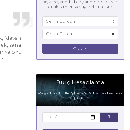
Aşk hayatında burçların birbirleriyle
etkileşimleri ve uyumları nasıl?
ek, “devam
ek, sana,
Göster
lir ve onu
n.
Burç Hesaplama
Doğum tarihinizi girerek hemen burcunuzu
öğrenelim