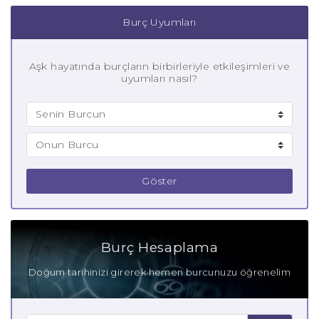
Burç Uyumları
Aşk hayatında burçların birbirleriyle etkileşimleri ve
uyumları nasıl?
Göster
Burç Hesaplama
Doğum tarihinizi girerek hemen burcunuzu öğrenelim