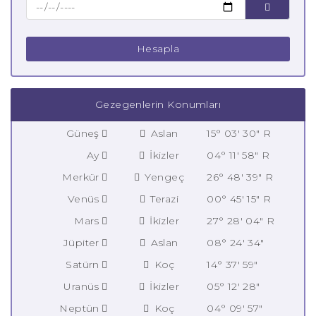
Hesapla
Gezegenlerin Konumları
Güneş
Aslan
15° 03' 30" R
Ay
İkizler
04° 11' 58" R
Merkür
Yengeç
26° 48' 39" R
Venüs
Terazi
00° 45' 15" R
Mars
İkizler
27° 28' 04" R
Jüpiter
Aslan
08° 24' 34"
Satürn
Koç
14° 37' 59"
Uranüs
İkizler
05° 12' 28"
Neptün
Koç
04° 09' 57"