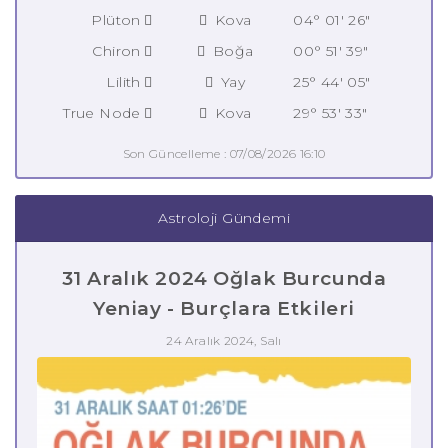
Plüton
Kova
04° 01' 26"
Chiron
Boğa
00° 51' 39"
Lilith
Yay
25° 44' 05"
True Node
Kova
29° 53' 33"
Son Güncelleme : 07/08/2026 16:10
Astroloji Gündemi
31 Aralık 2024 Oğlak Burcunda
Yeniay - Burçlara Etkileri
24 Aralık 2024, Salı