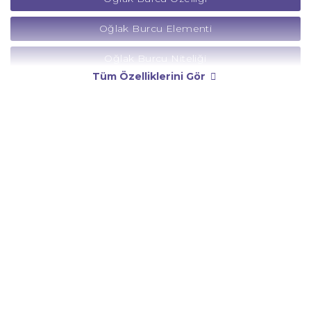
Oğlak Burcu Elementi
Oğlak Burcu Niteliği
Tüm Özelliklerini Gör
Oğlak Burcu Yönetici Gezegeni
Oğlak Burcu Rengi
Oğlak Burcu Taşı
Oğlak Burcu Günü
Oğlak Burcu Erkeği
Oğlak Burcu Kadını
Oğlak Burcu Tarzı
Oğlak Burcu Bedendeki Temsili