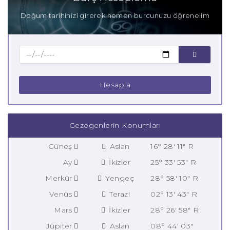
Doğum tarihinizi girerek hemen burcunuzu öğrenelim
Hesapla
Gezegenlerin Konumları
Güneş
Aslan
16° 28' 11" R
Ay
İkizler
25° 33' 53" R
Merkür
Yengeç
28° 58' 10" R
Venüs
Terazi
02° 13' 43" R
Mars
İkizler
28° 26' 58" R
Jüpiter
Aslan
08° 44' 03"