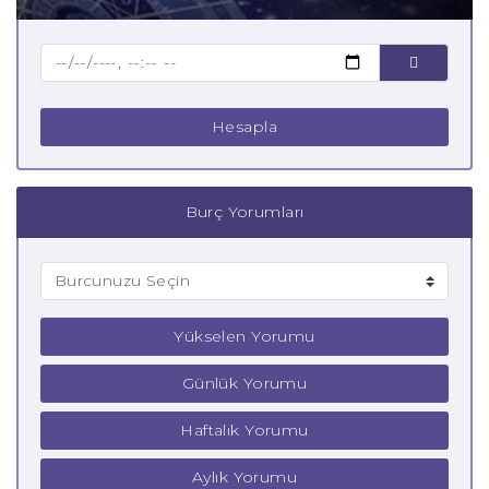
Baba Oğlak Burcu
Çocuk Oğlak Burcu
Hesapla
Burç Yorumları
Yükselen Yorumu
Günlük Yorumu
Haftalık Yorumu
Aylık Yorumu