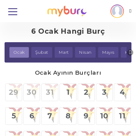
6 Ocak Hangi Burç
Ocak
Şubat
Mart
Nisan
Mayıs
Hazi
Ocak Ayının Burçları
29
30
31
1
2
3
4
5
6
7
8
9
10
11