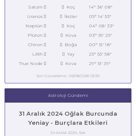
Satürn
Koç
14° 36' 08"
Uranüs
İkizler
05° 14' 53"
Neptün
Koç
04° 08' 33"
Plüton
Kova
03° 59' 25"
Chiron
Boğa
00° 51' 18"
Lilith
Yay
25° 53' 58"
True Node
Kova
29° 51' 39"
Son Güncelleme : 09/08/2026 03:30
Astroloji Gündemi
31 Aralık 2024 Oğlak Burcunda
Yeniay - Burçlara Etkileri
24 Aralık 2024, Salı