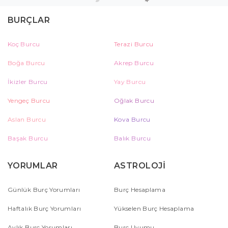
BURÇLAR
Koç Burcu
Terazi Burcu
Boğa Burcu
Akrep Burcu
İkizler Burcu
Yay Burcu
Yengeç Burcu
Oğlak Burcu
Aslan Burcu
Kova Burcu
Başak Burcu
Balık Burcu
YORUMLAR
ASTROLOJİ
Günlük Burç Yorumları
Burç Hesaplama
Haftalık Burç Yorumları
Yükselen Burç Hesaplama
Aylık Burç Yorumları
Burç Uyumu