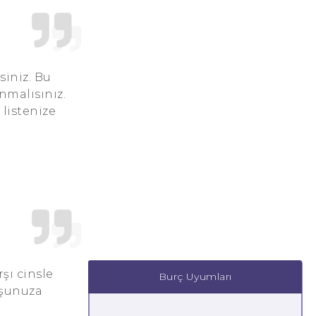
siniz. Bu
nmalısınız.
 listenize
şı cinsle
Burç Uyumları
oşunuza