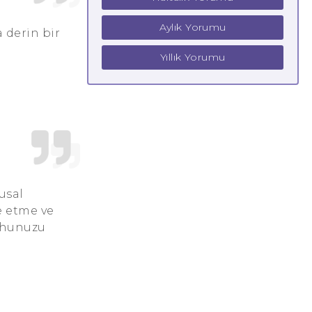
Aylık Yorumu
 derin bir
Yıllık Yorumu
usal
e etme ve
ruhunuzu