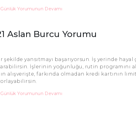
u Günlük Yorumunun Devamı
21 Aslan Burcu Yorumu
r şekilde yansıtmayı başarıyorsun. İş yerinde haya
ıkarabilirsin. İşlerinin yoğunluğu, rutin programını
n alışverişte, farkında olmadan kredi kartının limit
zorlayabilirsin.
u Günlük Yorumunun Devamı