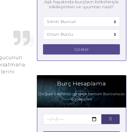
Aşk hayatında burçların birbirleriyle
etkileşimleri ve uyumları nasıl?
Göster
l gücünün
 aksatmana
lerini
Burç Hesaplama
Doğum tarihinizi girerek hemen burcunuzu
öğrenelim