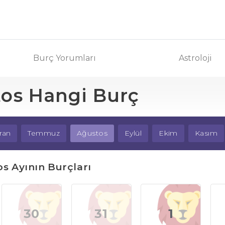
Burç Yorumları
Astroloji
tos Hangi Burç
ran
Temmuz
Ağustos
Eylül
Ekim
Kasım
s Ayının Burçları
30
31
1