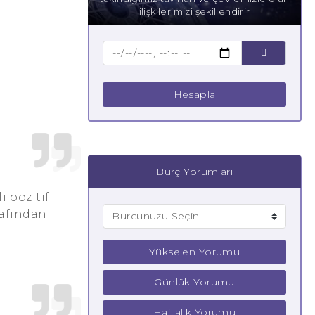
ilişkilerimizi şekillendirir
Hesapla
Burç Yorumları
 pozitif
rafından
Yükselen Yorumu
Günlük Yorumu
Haftalık Yorumu