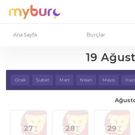
Ana Sayfa
Burçlar
19 Ağus
Ocak
Şubat
Mart
Nisan
Mayıs
Hazi
Ağusto
27
28
29