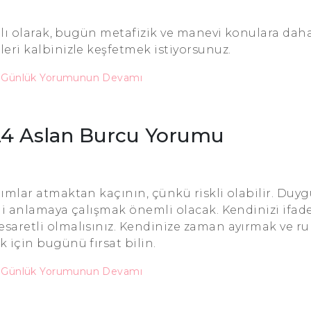
ağlı olarak, bugün metafizik ve manevi konulara daha
üleri kalbinizle keşfetmek istiyorsunuz.
u Günlük Yorumunun Devamı
24 Aslan Burcu Yorumu
ımlar atmaktan kaçının, çünkü riskli olabilir. Duyg
kini anlamaya çalışmak önemli olacak. Kendinizi ifad
esaretli olmalısınız. Kendinize zaman ayırmak ve 
 için bugünü fırsat bilin.
u Günlük Yorumunun Devamı