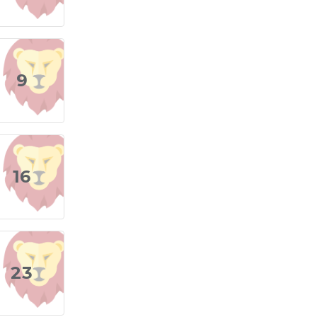
Aslan Burcu Günü
Aslan Burcu Erkeği
9
Aslan Burcu Kadını
Aslan Burcu Tarzı
Aslan Burcu Bedendeki Temsili
16
Aslan Burcu Ünlüleri
Aslan Burcu Anlaşabildiği Burçlar
Aslan Burcu Anlaşamadığı Burçlar
23
Aslan Burcu Olumlu Yönleri
Aslan Burcu Olumsuz Yönleri