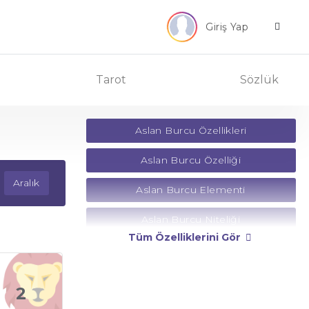
Giriş Yap
Tarot
Sözlük
Aslan Burcu Özellikleri
Aslan Burcu Özelliği
Aralık
Aslan Burcu Elementi
Aslan Burcu Niteliği
Tüm Özelliklerini Gör
Aslan Burcu Yönetici Gezegeni
Aslan Burcu Rengi
2
Aslan Burcu Taşı