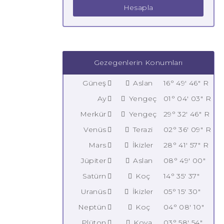
Hesapla
Gezegenlerin Konumları
Güneş
Aslan
16° 49' 46" R
Ay
Yengeç
01° 04' 03" R
Merkür
Yengeç
29° 32' 46" R
Venüs
Terazi
02° 36' 09" R
Mars
İkizler
28° 41' 57" R
Jüpiter
Aslan
08° 49' 00"
Satürn
Koç
14° 35' 37"
Uranüs
İkizler
05° 15' 30"
Neptün
Koç
04° 08' 10"
Plüton
Kova
03° 58' 54"